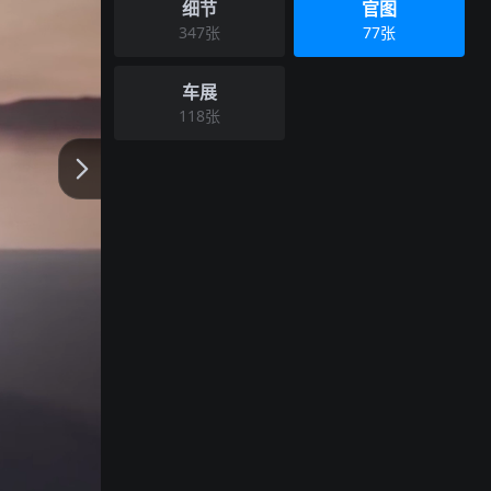
细节
官图
347
张
77
张
车展
118
张