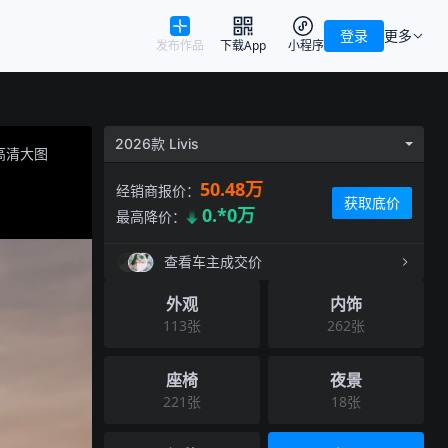
登录
更多
发布作品
下载App
小程序
2026款 Livis
高清大图
50.48万
经销商报价：
获取底价
0.*0万
最高降价：
查看车主成交价
外观
内饰
113
张
262
张
座椅
夜景
221
张
18
张