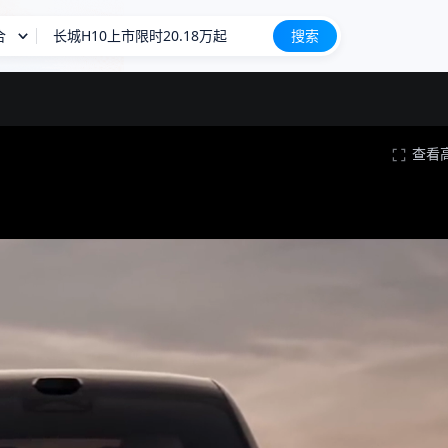
合
长城H10上市限时20.18万起
搜索
星愿
尊界MPV上市售64.8万起
查看
长城H10
新车上市