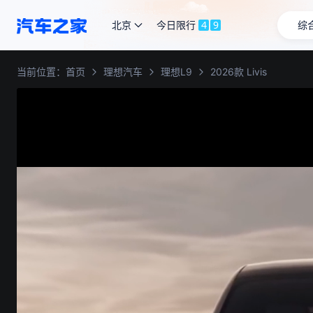
北京
今日限行
4
9
综
当前位置：
首页
理想汽车
理想L9
2026款 Livis