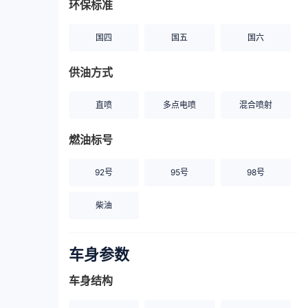
环保标准
国四
国五
国六
供油方式
直喷
多点电喷
混合喷射
燃油标号
92号
95号
98号
柴油
车身参数
车身结构