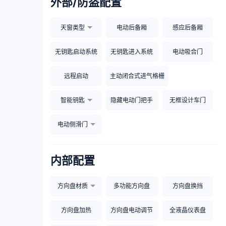
外部/防盗配置
天窗类型
电动后备厢
感应后备厢
无钥匙启动系统
无钥匙进入系统
电动吸合门
远程启动
主动闭合式进气格栅
智能钥匙
隐藏电动门把手
无框设计车门
电动侧滑门
内部配置
方向盘材质
多功能方向盘
方向盘换挡
方向盘加热
方向盘电动调节
全液晶仪表盘