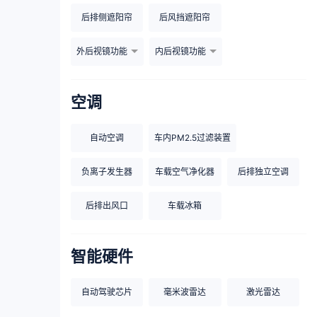
后排侧遮阳帘
后风挡遮阳帘
外后视镜功能
内后视镜功能
空调
自动空调
车内PM2.5过滤装置
负离子发生器
车载空气净化器
后排独立空调
后排出风口
车载冰箱
智能硬件
自动驾驶芯片
毫米波雷达
激光雷达