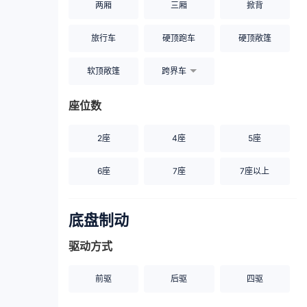
两厢
三厢
掀背
旅行车
硬顶跑车
硬顶敞篷
软顶敞篷
跨界车
座位数
2座
4座
5座
6座
7座
7座以上
底盘制动
驱动方式
前驱
后驱
四驱