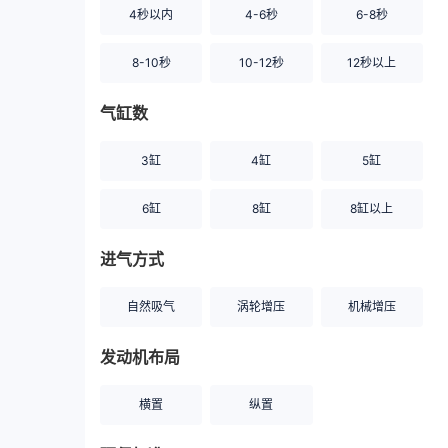
4秒以内
4-6秒
6-8秒
8-10秒
10-12秒
12秒以上
气缸数
3缸
4缸
5缸
6缸
8缸
8缸以上
进气方式
自然吸气
涡轮增压
机械增压
发动机布局
横置
纵置