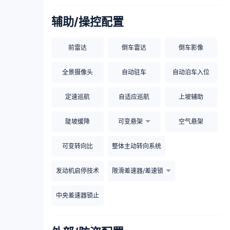
辅助/操控配置
前雷达
倒车雷达
倒车影像
全景摄像头
自动驻车
自动泊车入位
定速巡航
自适应巡航
上坡辅助
陡坡缓降
可变悬架
空气悬架
可变转向比
整体主动转向系统
发动机启停技术
限滑差速器/差速锁
中央差速器锁止