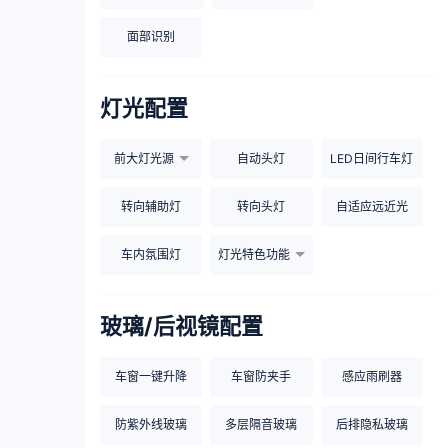
面部识别
灯光配置
前大灯光源
自动头灯
LED日间行车灯
转向辅助灯
转向头灯
自适应远近光
车内氛围灯
灯光特色功能
玻璃/后视镜配置
车窗一键升降
车窗防夹手
感应雨刷器
防紫外线玻璃
多层隔音玻璃
后排隐私玻璃