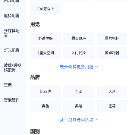
内部配置
100万以上
座椅配置
用途
多媒体配
置
舒适性好
想买SUV
露营拖挂
灯光配置
7座大空间
入门代步
撩妹利器
玻璃/后视
展开查看更多用途
创业伙伴
空间宽敞
硬派越野
镜配置
品牌
内饰做工上乘
适合女性
改装潜力股
空调
比亚迪
丰田
大众
节能先锋
居家旅行
小钢炮
智能硬件
奔驰
奥迪
宝马
安全性高
商务行政
走出校园
从全部品牌中选择
家用座驾
自吸大排量
国别