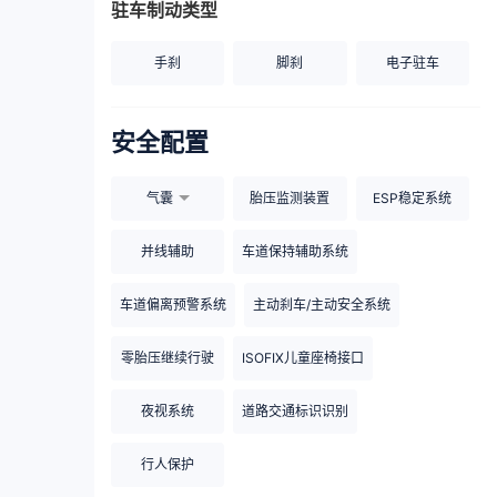
驻车制动类型
手刹
脚刹
电子驻车
安全配置
气囊
胎压监测装置
ESP稳定系统
并线辅助
车道保持辅助系统
车道偏离预警系统
主动刹车/主动安全系统
零胎压继续行驶
ISOFIX儿童座椅接口
夜视系统
道路交通标识识别
行人保护