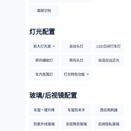
面部识别
灯光配置
前大灯光源
自动头灯
LED日间行车灯
转向辅助灯
转向头灯
自适应远近光
车内氛围灯
灯光特色功能
玻璃/后视镜配置
车窗一键升降
车窗防夹手
感应雨刷器
防紫外线玻璃
多层隔音玻璃
后排隐私玻璃