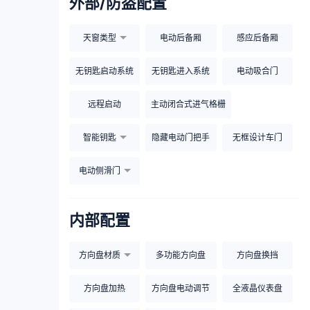
外部/防盗配置
天窗类型
电动后备厢
感应后备厢
无钥匙启动系统
无钥匙进入系统
电动吸合门
远程启动
主动闭合式进气格栅
智能钥匙
隐藏电动门把手
无框设计车门
电动侧滑门
内部配置
方向盘材质
多功能方向盘
方向盘换挡
方向盘加热
方向盘电动调节
全液晶仪表盘