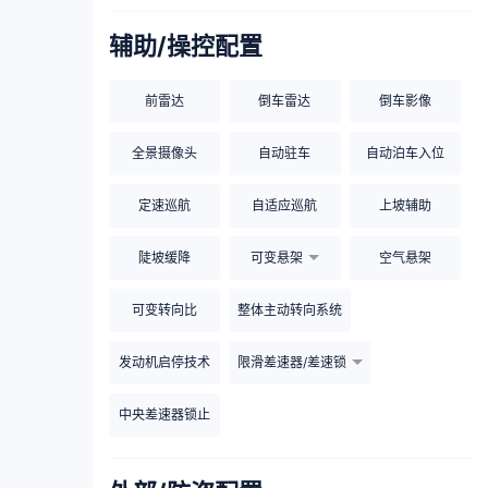
辅助/操控配置
前雷达
倒车雷达
倒车影像
全景摄像头
自动驻车
自动泊车入位
定速巡航
自适应巡航
上坡辅助
陡坡缓降
可变悬架
空气悬架
可变转向比
整体主动转向系统
发动机启停技术
限滑差速器/差速锁
中央差速器锁止