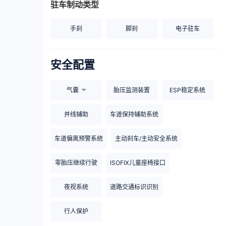
驻车制动类型
手刹
脚刹
电子驻车
安全配置
气囊
胎压监测装置
ESP稳定系统
并线辅助
车道保持辅助系统
车道偏离预警系统
主动刹车/主动安全系统
零胎压继续行驶
ISOFIX儿童座椅接口
夜视系统
道路交通标识识别
行人保护