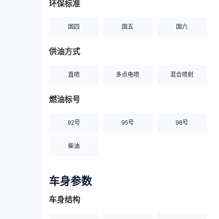
环保标准
国四
国五
国六
供油方式
直喷
多点电喷
混合喷射
燃油标号
92号
95号
98号
柴油
车身参数
车身结构