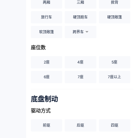
两厢
三厢
掀背
旅行车
硬顶跑车
硬顶敞篷
软顶敞篷
跨界车
座位数
2座
4座
5座
6座
7座
7座以上
底盘制动
驱动方式
前驱
后驱
四驱