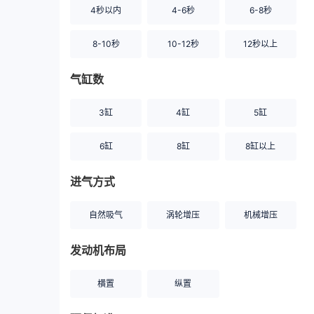
4秒以内
4-6秒
6-8秒
8-10秒
10-12秒
12秒以上
气缸数
3缸
4缸
5缸
6缸
8缸
8缸以上
进气方式
自然吸气
涡轮增压
机械增压
发动机布局
横置
纵置