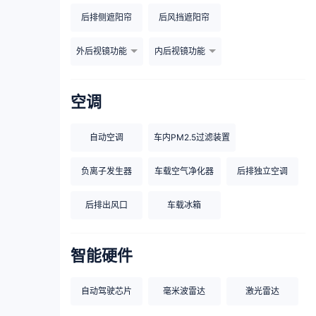
后排侧遮阳帘
后风挡遮阳帘
外后视镜功能
内后视镜功能
空调
自动空调
车内PM2.5过滤装置
负离子发生器
车载空气净化器
后排独立空调
后排出风口
车载冰箱
智能硬件
自动驾驶芯片
毫米波雷达
激光雷达