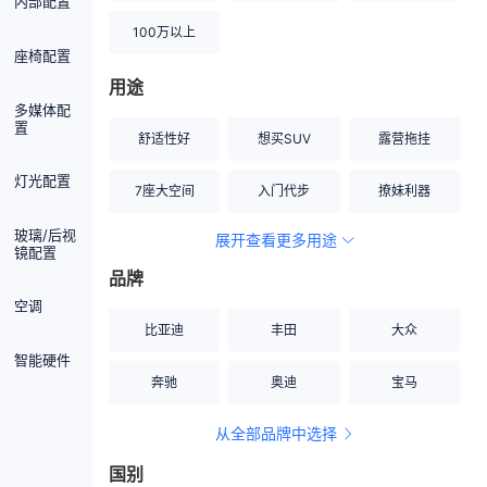
内部配置
100万以上
座椅配置
用途
多媒体配
置
舒适性好
想买SUV
露营拖挂
灯光配置
7座大空间
入门代步
撩妹利器
玻璃/后视
展开查看更多用途
创业伙伴
空间宽敞
硬派越野
镜配置
品牌
内饰做工上乘
适合女性
改装潜力股
空调
比亚迪
丰田
大众
节能先锋
居家旅行
小钢炮
智能硬件
奔驰
奥迪
宝马
安全性高
商务行政
走出校园
从全部品牌中选择
家用座驾
自吸大排量
国别