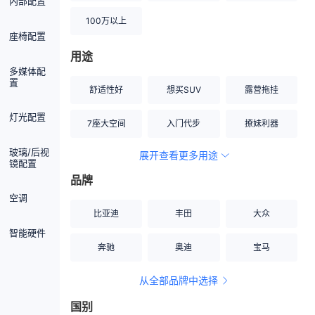
内部配置
100万以上
座椅配置
用途
多媒体配
置
舒适性好
想买SUV
露营拖挂
灯光配置
7座大空间
入门代步
撩妹利器
玻璃/后视
展开查看更多用途
创业伙伴
空间宽敞
硬派越野
镜配置
品牌
内饰做工上乘
适合女性
改装潜力股
空调
比亚迪
丰田
大众
节能先锋
居家旅行
小钢炮
智能硬件
奔驰
奥迪
宝马
安全性高
商务行政
走出校园
从全部品牌中选择
家用座驾
自吸大排量
国别