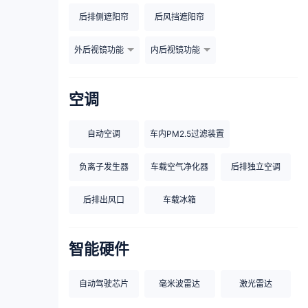
后排侧遮阳帘
后风挡遮阳帘
外后视镜功能
内后视镜功能
空调
自动空调
车内PM2.5过滤装置
负离子发生器
车载空气净化器
后排独立空调
后排出风口
车载冰箱
智能硬件
自动驾驶芯片
毫米波雷达
激光雷达