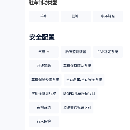
驻车制动类型
手刹
脚刹
电子驻车
安全配置
气囊
胎压监测装置
ESP稳定系统
并线辅助
车道保持辅助系统
车道偏离预警系统
主动刹车/主动安全系统
零胎压继续行驶
ISOFIX儿童座椅接口
夜视系统
道路交通标识识别
行人保护