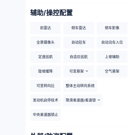
辅助/操控配置
前雷达
倒车雷达
倒车影像
全景摄像头
自动驻车
自动泊车入位
定速巡航
自适应巡航
上坡辅助
陡坡缓降
可变悬架
空气悬架
可变转向比
整体主动转向系统
发动机启停技术
限滑差速器/差速锁
中央差速器锁止