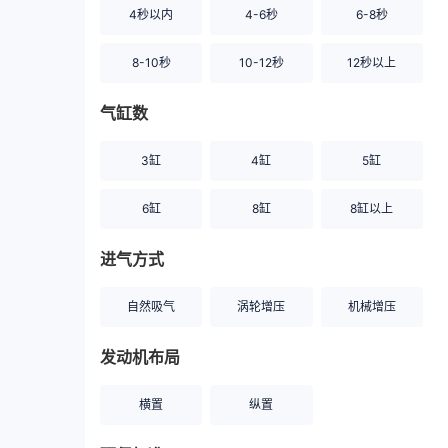
4秒以内
4-6秒
6-8秒
8-10秒
10-12秒
12秒以上
气缸数
3缸
4缸
5缸
6缸
8缸
8缸以上
进气方式
自然吸气
涡轮增压
机械增压
发动机布局
横置
纵置