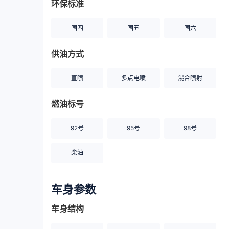
环保标准
国四
国五
国六
供油方式
直喷
多点电喷
混合喷射
燃油标号
92号
95号
98号
柴油
车身参数
车身结构