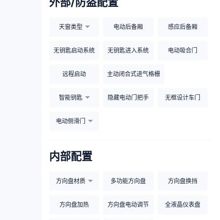
外部/防盗配置
天窗类型
电动后备厢
感应后备厢
无钥匙启动系统
无钥匙进入系统
电动吸合门
远程启动
主动闭合式进气格栅
智能钥匙
隐藏电动门把手
无框设计车门
电动侧滑门
内部配置
方向盘材质
多功能方向盘
方向盘换挡
方向盘加热
方向盘电动调节
全液晶仪表盘