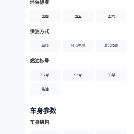
环保标准
国四
国五
国六
供油方式
直喷
多点电喷
混合喷射
燃油标号
92号
95号
98号
柴油
车身参数
车身结构