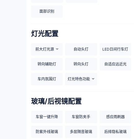
面部识别
灯光配置
前大灯光源
自动头灯
LED日间行车灯
转向辅助灯
转向头灯
自适应远近光
车内氛围灯
灯光特色功能
玻璃/后视镜配置
车窗一键升降
车窗防夹手
感应雨刷器
防紫外线玻璃
多层隔音玻璃
后排隐私玻璃