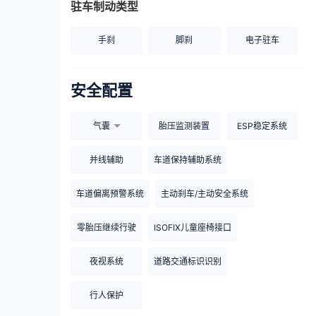
驻车制动类型
手刹
脚刹
电子驻车
安全配置
气囊
胎压监测装置
ESP稳定系统
并线辅助
车道保持辅助系统
车道偏离预警系统
主动刹车/主动安全系统
零胎压继续行驶
ISOFIX儿童座椅接口
夜视系统
道路交通标识识别
行人保护