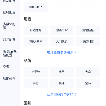
内部配置
100万以上
座椅配置
用途
多媒体配
置
舒适性好
想买SUV
露营拖挂
灯光配置
7座大空间
入门代步
撩妹利器
玻璃/后视
展开查看更多用途
创业伙伴
空间宽敞
硬派越野
镜配置
品牌
内饰做工上乘
适合女性
改装潜力股
空调
比亚迪
丰田
大众
节能先锋
居家旅行
小钢炮
智能硬件
奔驰
奥迪
宝马
安全性高
商务行政
走出校园
从全部品牌中选择
家用座驾
自吸大排量
国别