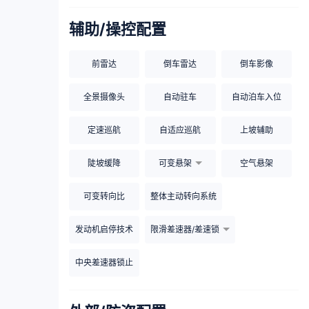
辅助/操控配置
前雷达
倒车雷达
倒车影像
全景摄像头
自动驻车
自动泊车入位
定速巡航
自适应巡航
上坡辅助
陡坡缓降
可变悬架
空气悬架
可变转向比
整体主动转向系统
发动机启停技术
限滑差速器/差速锁
中央差速器锁止