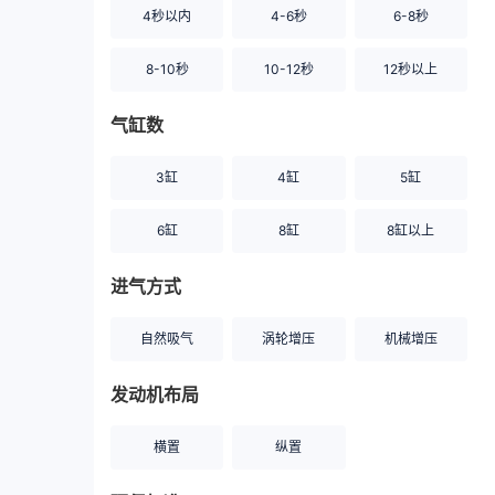
4秒以内
4-6秒
6-8秒
8-10秒
10-12秒
12秒以上
气缸数
3缸
4缸
5缸
6缸
8缸
8缸以上
进气方式
自然吸气
涡轮增压
机械增压
发动机布局
横置
纵置