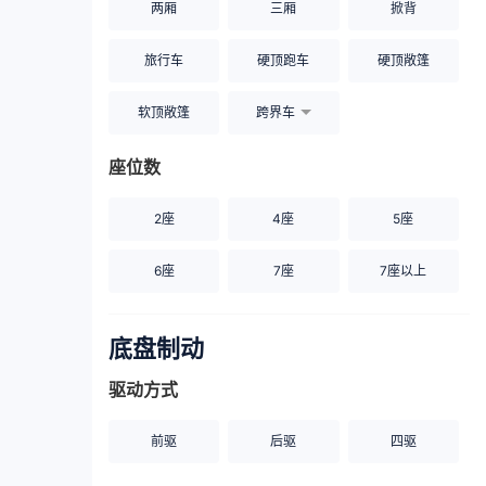
两厢
三厢
掀背
旅行车
硬顶跑车
硬顶敞篷
软顶敞篷
跨界车
座位数
2座
4座
5座
6座
7座
7座以上
底盘制动
驱动方式
前驱
后驱
四驱