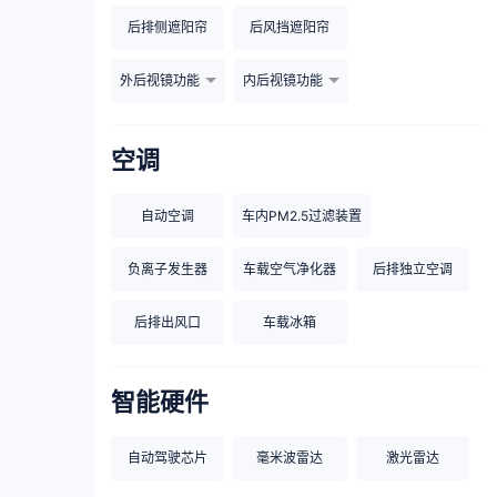
后排侧遮阳帘
后风挡遮阳帘
外后视镜功能
内后视镜功能
空调
自动空调
车内PM2.5过滤装置
负离子发生器
车载空气净化器
后排独立空调
后排出风口
车载冰箱
智能硬件
自动驾驶芯片
毫米波雷达
激光雷达