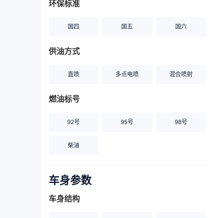
环保标准
国四
国五
国六
供油方式
直喷
多点电喷
混合喷射
燃油标号
92号
95号
98号
柴油
车身参数
车身结构