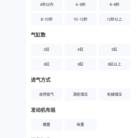
4秒以内
4-6秒
6-8秒
8-10秒
10-12秒
12秒以上
气缸数
3缸
4缸
5缸
6缸
8缸
8缸以上
进气方式
自然吸气
涡轮增压
机械增压
发动机布局
横置
纵置