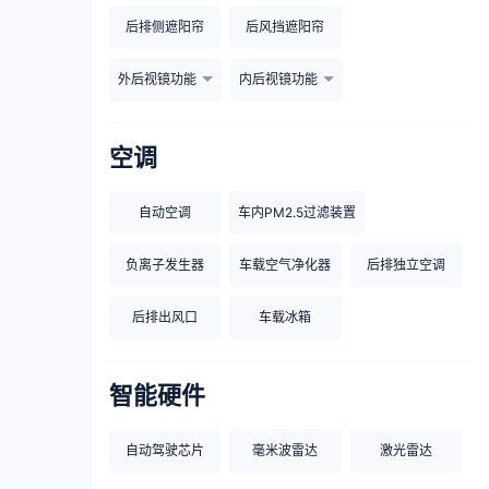
后排侧遮阳帘
后风挡遮阳帘
外后视镜功能
内后视镜功能
空调
自动空调
车内PM2.5过滤装置
负离子发生器
车载空气净化器
后排独立空调
后排出风口
车载冰箱
智能硬件
自动驾驶芯片
毫米波雷达
激光雷达