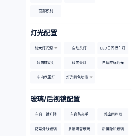
面部识别
灯光配置
前大灯光源
自动头灯
LED日间行车灯
转向辅助灯
转向头灯
自适应远近光
车内氛围灯
灯光特色功能
玻璃/后视镜配置
车窗一键升降
车窗防夹手
感应雨刷器
防紫外线玻璃
多层隔音玻璃
后排隐私玻璃