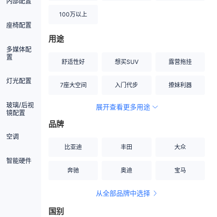
内部配置
100万以上
座椅配置
用途
多媒体配
置
舒适性好
想买SUV
露营拖挂
灯光配置
7座大空间
入门代步
撩妹利器
玻璃/后视
展开查看更多用途
创业伙伴
空间宽敞
硬派越野
镜配置
品牌
内饰做工上乘
适合女性
改装潜力股
空调
比亚迪
丰田
大众
节能先锋
居家旅行
小钢炮
智能硬件
奔驰
奥迪
宝马
安全性高
商务行政
走出校园
从全部品牌中选择
家用座驾
自吸大排量
国别