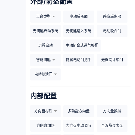
外部/防盗配置
天窗类型
电动后备厢
感应后备厢
无钥匙启动系统
无钥匙进入系统
电动吸合门
远程启动
主动闭合式进气格栅
智能钥匙
隐藏电动门把手
无框设计车门
电动侧滑门
内部配置
方向盘材质
多功能方向盘
方向盘换挡
方向盘加热
方向盘电动调节
全液晶仪表盘