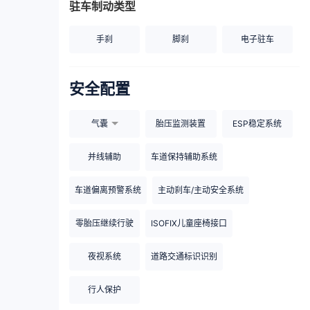
驻车制动类型
手刹
脚刹
电子驻车
安全配置
气囊
胎压监测装置
ESP稳定系统
并线辅助
车道保持辅助系统
车道偏离预警系统
主动刹车/主动安全系统
零胎压继续行驶
ISOFIX儿童座椅接口
夜视系统
道路交通标识识别
行人保护