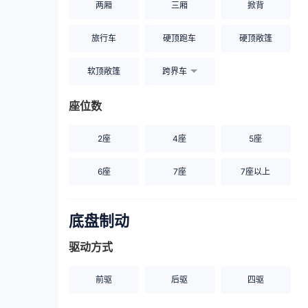
两厢
三厢
掀背
旅行车
硬顶跑车
硬顶敞篷
软顶敞篷
跨界车
座位数
2座
4座
5座
6座
7座
7座以上
底盘制动
驱动方式
前驱
后驱
四驱