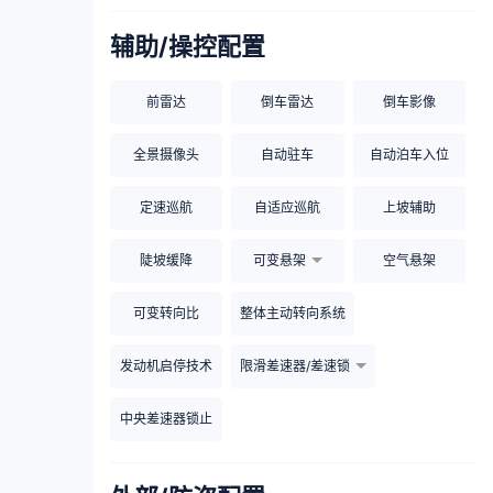
辅助/操控配置
前雷达
倒车雷达
倒车影像
全景摄像头
自动驻车
自动泊车入位
定速巡航
自适应巡航
上坡辅助
陡坡缓降
可变悬架
空气悬架
可变转向比
整体主动转向系统
发动机启停技术
限滑差速器/差速锁
中央差速器锁止