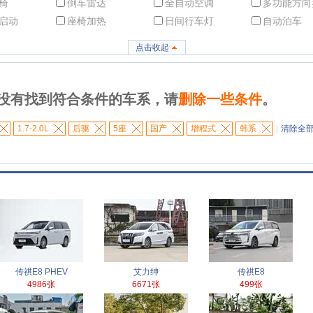
椅
倒车雷达
全自动空调
多功能方向
启动
座椅加热
日间行车灯
自动泊车
点击收起
没有找到符合条件的车系，请
删除一些条件
。
1.7-2.0L
后驱
5座
国产
增程式
韩系
|
清除全
传祺E8 PHEV
艾力绅
传祺E8
4986张
6671张
499张