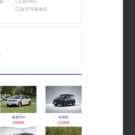
盘
LED大灯
蓝牙/车载电话
部
极氪MIX
途睿欧
1598张
2226张