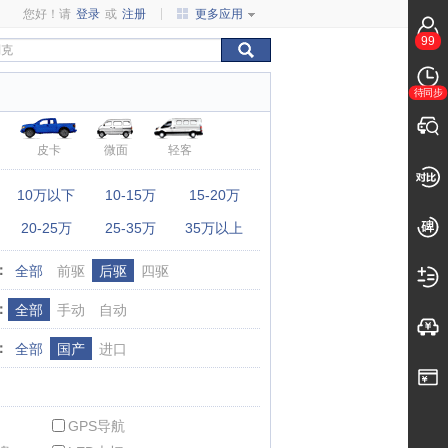
您好！请
登录
或
注册
更多应用
99
待同步
皮卡
微面
轻客
：
10万以下
10-15万
15-20万
20-25万
25-35万
35万以上
：
全部
前驱
后驱
四驱
：
全部
手动
自动
：
全部
国产
进口
GPS导航