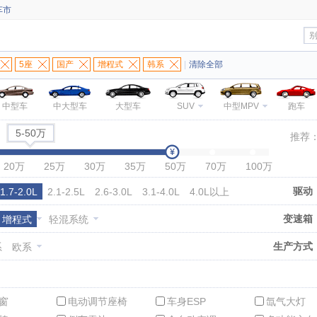
车市
5座
国产
增程式
韩系
|
清除全部
中型车
中大型车
大型车
SUV
中型MPV
跑车
5-50万
推荐
20万
25万
30万
35万
50万
70万
100万
驱动
1.7-2.0L
2.1-2.5L
2.6-3.0L
3.1-4.0L
4.0L以上
变速箱
增程式
轻混系统
生产方式
系
欧系
窗
电动调节座椅
车身ESP
氙气大灯