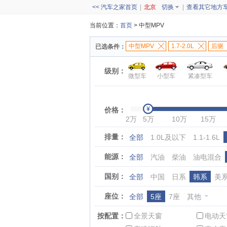
<< 汽车之家首页
|
北京
切换
|
查看其它地方
当前位置：
首页
> 中型MPV
中型MPV
1.7-2.0L
后驱
已选条件：
级别：
微型车
小型车
紧凑型车
价格：
2万
5万
10万
15万
排量：
全部
1.0L及以下
1.1-1.6L
能源：
全部
汽油
柴油
油电混合
国别：
全部
中国
日系
韩系
美
座位：
全部
5座
7座
其他
按配置：
全景天窗
电动天