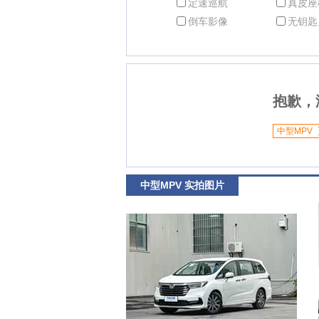
定速巡航
真皮座
倒车影像
无钥匙
抱歉，
中型MPV
中型MPV 实拍图片