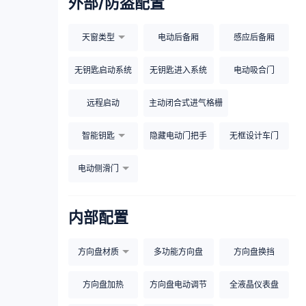
外部/防盗配置
天窗类型
电动后备厢
感应后备厢
无钥匙启动系统
无钥匙进入系统
电动吸合门
远程启动
主动闭合式进气格栅
智能钥匙
隐藏电动门把手
无框设计车门
电动侧滑门
内部配置
方向盘材质
多功能方向盘
方向盘换挡
方向盘加热
方向盘电动调节
全液晶仪表盘