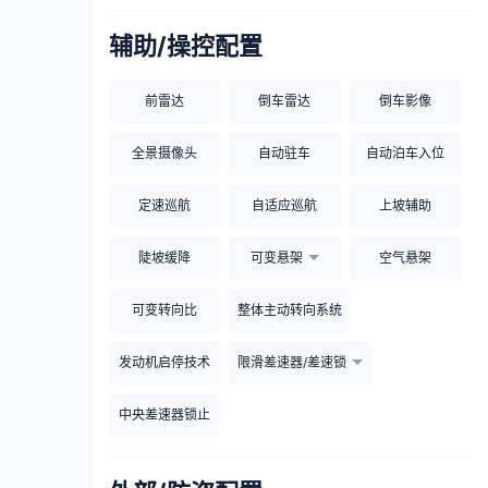
辅助/操控配置
前雷达
倒车雷达
倒车影像
全景摄像头
自动驻车
自动泊车入位
定速巡航
自适应巡航
上坡辅助
陡坡缓降
可变悬架
空气悬架
可变转向比
整体主动转向系统
发动机启停技术
限滑差速器/差速锁
中央差速器锁止