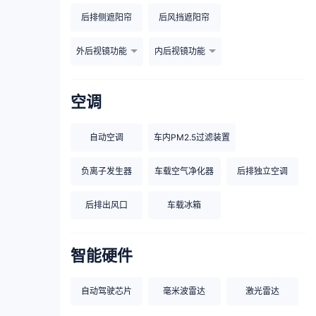
后排侧遮阳帘
后风挡遮阳帘
外后视镜功能
内后视镜功能
空调
自动空调
车内PM2.5过滤装置
负离子发生器
车载空气净化器
后排独立空调
后排出风口
车载冰箱
智能硬件
自动驾驶芯片
毫米波雷达
激光雷达