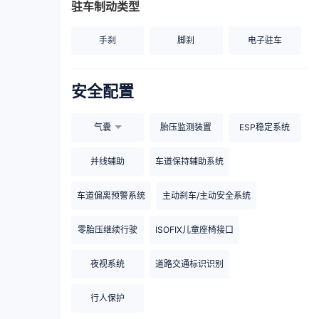
驻车制动类型
手刹
脚刹
电子驻车
安全配置
气囊
胎压监测装置
ESP稳定系统
并线辅助
车道保持辅助系统
车道偏离预警系统
主动刹车/主动安全系统
零胎压继续行驶
ISOFIX儿童座椅接口
夜视系统
道路交通标识识别
行人保护