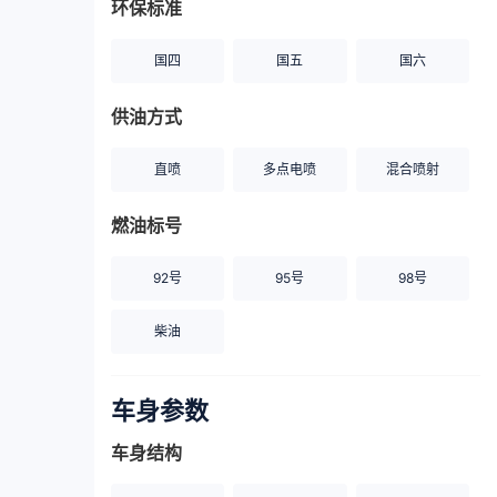
环保标准
国四
国五
国六
供油方式
直喷
多点电喷
混合喷射
燃油标号
92号
95号
98号
柴油
车身参数
车身结构