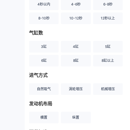
4秒以内
4-6秒
6-8秒
8-10秒
10-12秒
12秒以上
气缸数
3缸
4缸
5缸
6缸
8缸
8缸以上
进气方式
自然吸气
涡轮增压
机械增压
发动机布局
横置
纵置