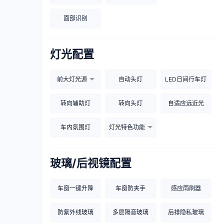
面部识别
灯光配置
前大灯光源
自动头灯
LED日间行车灯
转向辅助灯
转向头灯
自适应远近光
车内氛围灯
灯光特色功能
玻璃/后视镜配置
车窗一键升降
车窗防夹手
感应雨刷器
防紫外线玻璃
多层隔音玻璃
后排隐私玻璃