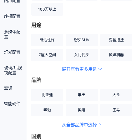
内部配置
100万以上
座椅配置
用途
多媒体配
置
舒适性好
想买SUV
露营拖挂
灯光配置
7座大空间
入门代步
撩妹利器
玻璃/后视
展开查看更多用途
创业伙伴
空间宽敞
硬派越野
镜配置
品牌
内饰做工上乘
适合女性
改装潜力股
空调
比亚迪
丰田
大众
节能先锋
居家旅行
小钢炮
智能硬件
奔驰
奥迪
宝马
安全性高
商务行政
走出校园
从全部品牌中选择
家用座驾
自吸大排量
国别