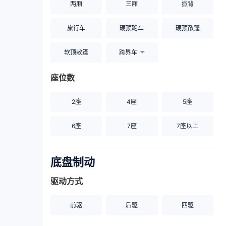
两厢
三厢
掀背
旅行车
硬顶跑车
硬顶敞篷
软顶敞篷
跨界车
座位数
2座
4座
5座
6座
7座
7座以上
底盘制动
驱动方式
前驱
后驱
四驱