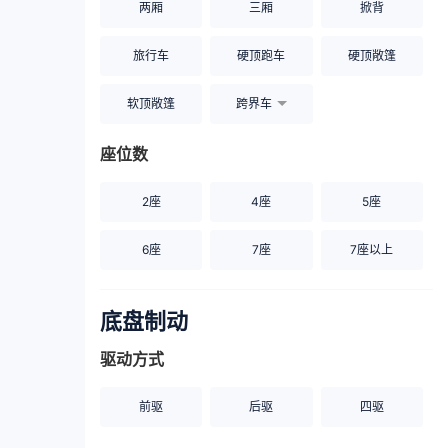
两厢
三厢
掀背
旅行车
硬顶跑车
硬顶敞篷
软顶敞篷
跨界车
座位数
2座
4座
5座
6座
7座
7座以上
底盘制动
驱动方式
前驱
后驱
四驱