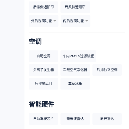
后排侧遮阳帘
后风挡遮阳帘
外后视镜功能
内后视镜功能
空调
自动空调
车内PM2.5过滤装置
负离子发生器
车载空气净化器
后排独立空调
后排出风口
车载冰箱
智能硬件
自动驾驶芯片
毫米波雷达
激光雷达