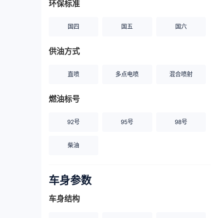
环保标准
国四
国五
国六
供油方式
直喷
多点电喷
混合喷射
燃油标号
92号
95号
98号
柴油
车身参数
车身结构