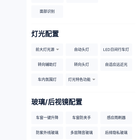
面部识别
灯光配置
前大灯光源
自动头灯
LED日间行车灯
转向辅助灯
转向头灯
自适应远近光
车内氛围灯
灯光特色功能
玻璃/后视镜配置
车窗一键升降
车窗防夹手
感应雨刷器
防紫外线玻璃
多层隔音玻璃
后排隐私玻璃