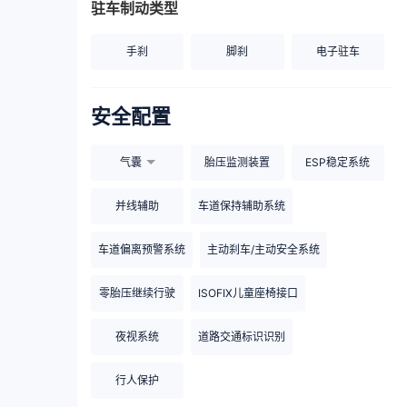
驻车制动类型
手刹
脚刹
电子驻车
安全配置
气囊
胎压监测装置
ESP稳定系统
并线辅助
车道保持辅助系统
车道偏离预警系统
主动刹车/主动安全系统
零胎压继续行驶
ISOFIX儿童座椅接口
夜视系统
道路交通标识识别
行人保护