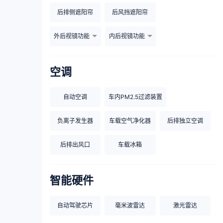
后排侧遮阳帘
后风挡遮阳帘
外后视镜功能
内后视镜功能
空调
自动空调
车内PM2.5过滤装置
负离子发生器
车载空气净化器
后排独立空调
后排出风口
车载冰箱
智能硬件
自动驾驶芯片
毫米波雷达
激光雷达