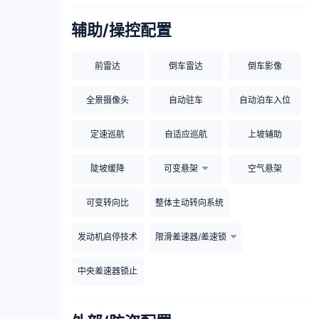
辅助/操控配置
前雷达
倒车雷达
倒车影像
全景摄像头
自动驻车
自动泊车入位
定速巡航
自适应巡航
上坡辅助
陡坡缓降
可变悬架
空气悬架
可变转向比
整体主动转向系统
发动机启停技术
限滑差速器/差速锁
中央差速器锁止