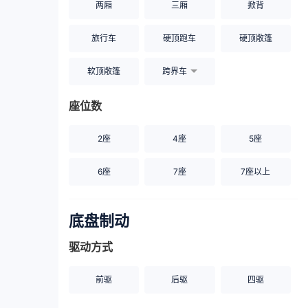
两厢
三厢
掀背
旅行车
硬顶跑车
硬顶敞篷
软顶敞篷
跨界车
座位数
2座
4座
5座
6座
7座
7座以上
底盘制动
驱动方式
前驱
后驱
四驱