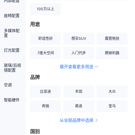
内部配置
100万以上
座椅配置
用途
多媒体配
置
舒适性好
想买SUV
露营拖挂
灯光配置
7座大空间
入门代步
撩妹利器
玻璃/后视
展开查看更多用途
创业伙伴
空间宽敞
硬派越野
镜配置
品牌
内饰做工上乘
适合女性
改装潜力股
空调
比亚迪
丰田
大众
节能先锋
居家旅行
小钢炮
智能硬件
奔驰
奥迪
宝马
安全性高
商务行政
走出校园
从全部品牌中选择
家用座驾
自吸大排量
国别