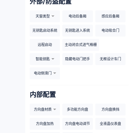
外部/防盗配置
天窗类型
电动后备厢
感应后备厢
无钥匙启动系统
无钥匙进入系统
电动吸合门
远程启动
主动闭合式进气格栅
智能钥匙
隐藏电动门把手
无框设计车门
电动侧滑门
内部配置
方向盘材质
多功能方向盘
方向盘换挡
方向盘加热
方向盘电动调节
全液晶仪表盘