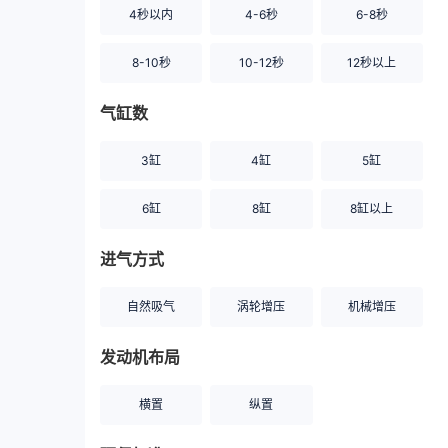
4秒以内
4-6秒
6-8秒
8-10秒
10-12秒
12秒以上
气缸数
3缸
4缸
5缸
6缸
8缸
8缸以上
进气方式
自然吸气
涡轮增压
机械增压
发动机布局
横置
纵置