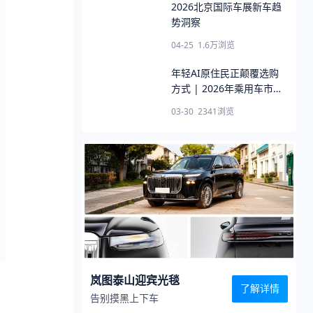
2026北京国际车展新车趋
势洞察
04-25
1.6万
浏览
年轻AI原住民正颠覆选购
方式 | 2026年乘用车市场
用户趋势洞察
03-30
2341
浏览
岚图泰山迎宾光毯
了解详情
告别摸黑上下车