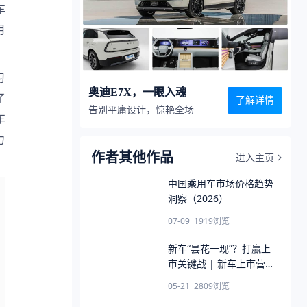
车
月
习
奥迪E7X，一眼入魂
了
了解详情
告别平庸设计，惊艳全场
车
力
作者其他作品
进入主页
中国乘用车市场价格趋势
洞察（2026）
07-09
1919
浏览
新车“昙花一现”？打赢上
市关键战 | 新车上市营销
洞察（2026）
05-21
2809
浏览