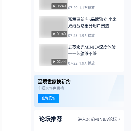
换量？
05:49
07-29
1.1万
播放
澎程建新店≠品牌独立 小米
双线战略细分用户赛道
01:40
07-28
1.9万
播放
五菱宏光MINIEV深度体验
——续航够不够
02:44
07-22
1.9万
播放
至境世家换新约
车损30%免费换
查询底价
论坛推荐
进入宏光MINIEV论坛