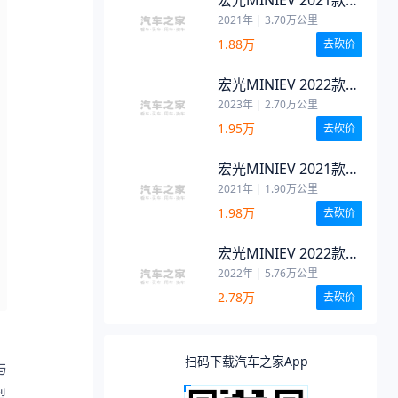
马卡龙时尚款 磷酸铁
2021年
|
3.70
万公里
锂
1.88万
去砍价
宏光MINIEV 2022款
轻松款 磷酸铁锂
2023年
|
2.70
万公里
1.95万
去砍价
宏光MINIEV 2021款
马卡龙时尚款 三元锂
2021年
|
1.90
万公里
1.98万
去砍价
宏光MINIEV 2022款
GAMEBOY 300km 玩
2022年
|
5.76
万公里
咖款 磷酸铁锂
2.78万
去砍价
扫码下载汽车之家App
与
型