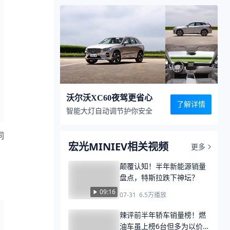
沃尔沃XC60夜驾更省心
了解详情
智能大灯自动调节护你安全
同
宏光MINIEV相关视频
更多
，
颠覆认知！半年新能源销量
盘点，特斯拉跌下神坛？
09:16
07-31
6.5万
播放
辣评前半年轿车销量榜！燃
油车虽上榜6台但多为以价