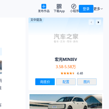
登录
更多
发布作品
下载App
小程序
文中提及
宏光MINIEV
3.58-5.58万
4.48
消
询底价
配置
图片
准
有