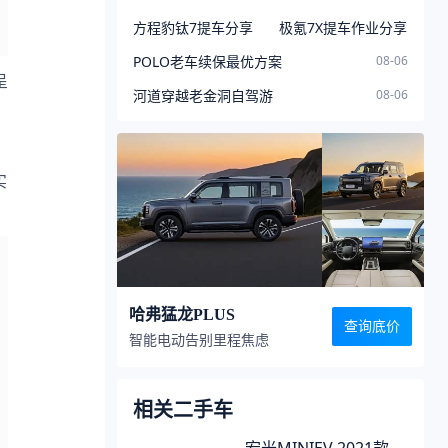
方程豹钛7提车分享
极氪7X提车作业分享
POLO老车续保最优方案
08-06
呈
河道穿越老金洞自驾游
08-06
、
实
哈弗猛龙PLUS
查询底价
智能电动告别里程焦虑
相关二手车
宏光MINIEV 2021款