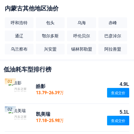
内蒙古
其他地区油价
呼和浩特
包头
乌海
赤峰
通辽
鄂尔多斯
呼伦贝尔
巴彦淖尔
乌兰察布
兴安盟
锡林郭勒盟
阿拉善盟
低油耗车型排行榜
01
4.9L
皓影
13.79-26.39万
查成交价
02
5.1L
凯美瑞
17.18-25.98万
查成交价