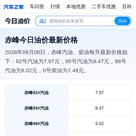
车问答
行情
本地优惠
二手车优惠
百科
测测你的未来座驾
问AI
赤峰今日油价最新价格
2026年08月08日
，
赤峰
汽油、柴油每升最新价格如
下：92号汽油为
7.97
元，95号汽油为
8.47
元，98号
汽油为
9.02
元，0号柴油为
7.49
元。
赤峰
92#汽油
7.97
赤峰
95#汽油
8.47
赤峰
98#汽油
9.02