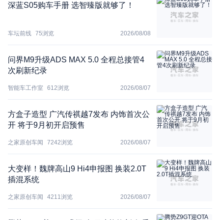
深蓝S05购车手册 选智臻版就够了！
车坛前线
75
浏览
2026/08/08
问界M9升级ADS MAX 5.0 全程总接管4
次刷新纪录
智能车工作室
612
浏览
2026/08/07
方盒子造型 广汽传祺越7发布 内饰首次公
开 将于9月初开启预售
之家原创车闻
7242
浏览
2026/08/07
大变样！魏牌高山9 Hi4申报图 换装2.0T
插混系统
之家原创车闻
4211
浏览
2026/08/07