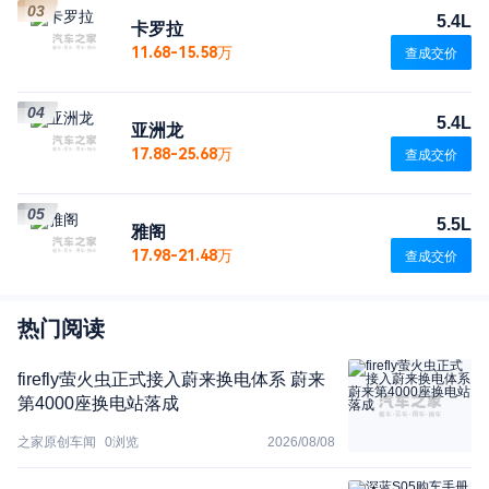
03
5.4L
卡罗拉
11.68-15.58万
查成交价
04
5.4L
亚洲龙
17.88-25.68万
查成交价
05
5.5L
雅阁
17.98-21.48万
查成交价
热门阅读
firefly萤火虫正式接入蔚来换电体系 蔚来
第4000座换电站落成
之家原创车闻
0
浏览
2026/08/08