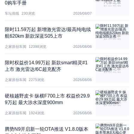
0购车手册
车坛前线
230
浏览
2026/08/07
限时11.59万起 新增激光雷达/最高纯电续
航620km 新款深蓝S05上市
之家原创车闻
12398
浏览
2026/08/06
限时权益价14.99万起 新款smart精灵#1
上市 激光雷达/6C超充配齐
之家原创车闻
2275
浏览
2026/08/06
硬核越野皮卡 纵横F700上市 权益价29.9
9万起 最大涉水深度900mm
之家原创车闻
1924
浏览
2026/08/06
腾势N9开启新一轮OTA推送 V1.8.0版本