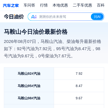
车问答
行情
本地优惠
二手车优惠
百科
测测你的未来座驾
问AI
马鞍山今日油价最新价格
2026年08月07日
，
马鞍山
汽油、柴油每升最新价格
如下：92号汽油为
7.92
元，95号汽油为
8.47
元，98
号汽油为
9.67
元，0号柴油为
7.67
元。
马鞍山
92#汽油
7.92
马鞍山
95#汽油
8.47
马鞍山
98#汽油
9.67