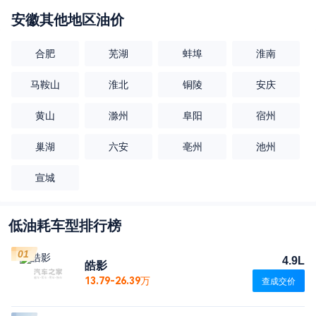
安徽
其他地区油价
合肥
芜湖
蚌埠
淮南
马鞍山
淮北
铜陵
安庆
黄山
滁州
阜阳
宿州
巢湖
六安
亳州
池州
宣城
低油耗车型排行榜
01
4.9L
皓影
13.79-26.39万
查成交价