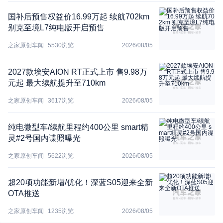
国补后预售权益价16.99万起 续航702km
别克至境L7纯电版开启预售
之家原创车闻
5530
浏览
2026/08/05
2027款埃安AION RT正式上市 售9.98万
元起 最大续航提升至710km
之家原创车闻
3617
浏览
2026/08/05
纯电微型车/续航里程约400公里 smart精
灵#2号国内谍照曝光
之家原创车闻
5622
浏览
2026/08/05
超20项功能新增/优化！深蓝S05迎来全新
OTA推送
之家原创车闻
1235
浏览
2026/08/05