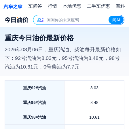
车问答
行情
本地优惠
二手车优惠
百科
测测你的未来座驾
问AI
重庆今日油价最新价格
2026年08月06日
，
重庆
汽油、柴油每升最新价格如
下：92号汽油为
8.03
元，95号汽油为
8.48
元，98号
汽油为
10.61
元，0号柴油为
7.7
元。
重庆
92#汽油
8.03
重庆
95#汽油
8.48
重庆
98#汽油
10.61