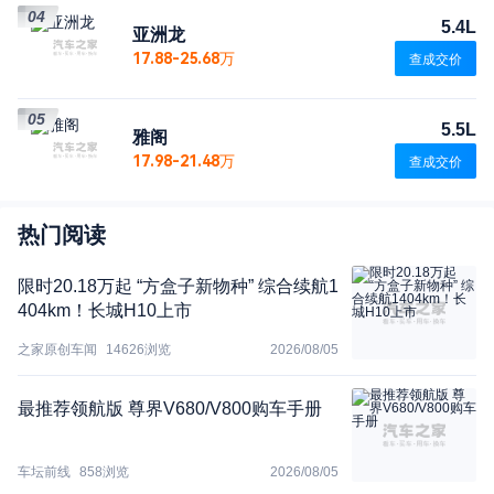
04
5.4L
亚洲龙
17.88-25.68万
查成交价
05
5.5L
雅阁
17.98-21.48万
查成交价
热门阅读
限时20.18万起 “方盒子新物种” 综合续航1
404km！长城H10上市
之家原创车闻
14626
浏览
2026/08/05
最推荐领航版 尊界V680/V800购车手册
车坛前线
858
浏览
2026/08/05