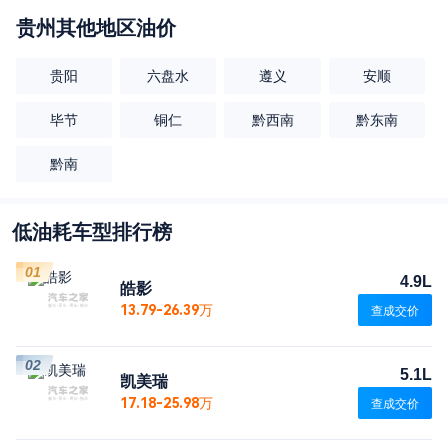
贵州
其他地区油价
贵阳
六盘水
遵义
安顺
毕节
铜仁
黔西南
黔东南
黔南
低油耗车型排行榜
01
4.9L
皓影
13.79-26.39万
查成交价
02
5.1L
凯美瑞
17.18-25.98万
查成交价