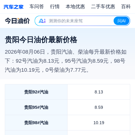
车问答
行情
本地优惠
二手车优惠
百科
测测你的未来座驾
问AI
贵阳今日油价最新价格
2026年08月06日
，
贵阳
汽油、柴油每升最新价格如
下：92号汽油为
8.13
元，95号汽油为
8.59
元，98号
汽油为
10.19
元，0号柴油为
7.77
元。
贵阳
92#汽油
8.13
贵阳
95#汽油
8.59
贵阳
98#汽油
10.19