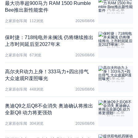
最大功率超900马力 RAM 1500 Rumble
Bee推出新性能套件
之家原创车闻
112
浏览
2026/08/06
保时捷：718纯电并未搁浅 仍将继续推出
上市时间延后至2027年末
之家原创车闻
67
浏览
2026/08/06
高尔夫R动力上身！333马力+四出排气
大众途观R谍照曝光
之家原创车闻
448
浏览
2026/08/06
奥迪Q9之后Q8不会消失 奥迪确认将推出
全新Q8 动力将更强劲
之家原创车闻
304
浏览
2026/08/06