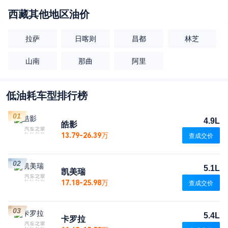
西藏
其他地区油价
拉萨
日喀则
昌都
林芝
山南
那曲
阿里
低油耗车型排行榜
01
4.9L
皓影
13.79-26.39万
查成交价
02
5.1L
凯美瑞
17.18-25.98万
查成交价
03
5.4L
卡罗拉