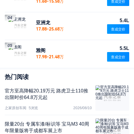
11.68-15.58万
查成交价
04
5.4L
亚洲龙
17.88-25.68万
查成交价
05
5.5L
雅阁
17.98-21.48万
查成交价
热门阅读
官方至高降幅20.19万元 路虎卫士110推
出限时价64.8万元起
之家原创车闻
5
浏览
2026/08/10
限量20台 专属车漆/标识等 宝马M3 40周
年限量版将于成都车展上市