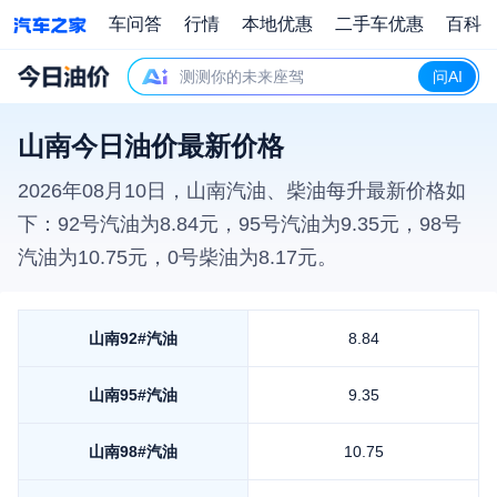
车问答
行情
本地优惠
二手车优惠
百科
测测你的未来座驾
问AI
山南今日油价最新价格
2026年08月10日
，
山南
汽油、柴油每升最新价格如
下：92号汽油为
8.84
元，95号汽油为
9.35
元，98号
汽油为
10.75
元，0号柴油为
8.17
元。
山南
92#汽油
8.84
山南
95#汽油
9.35
山南
98#汽油
10.75