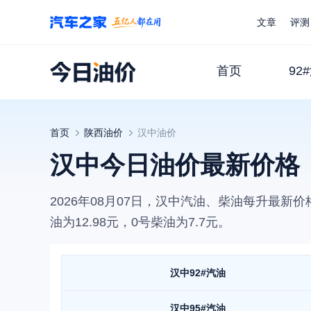
文章
评测
首页
92
首页
陕西
油价
汉中
油价
汉中今日油价最新价格
2026年08月07日
，
汉中
汽油、柴油每升最新价
油为
12.98
元，0号柴油为
7.7
元。
汉中
92#汽油
汉中
95#汽油