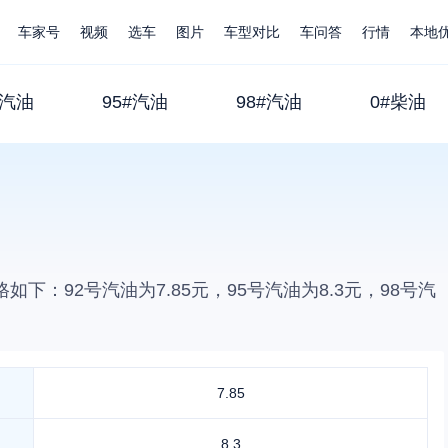
车家号
视频
选车
图片
车型对比
车问答
行情
本地
#汽油
95#汽油
98#汽油
0#柴油
格如下：92号汽油为
7.85
元，95号汽油为
8.3
元，98号汽
7.85
8.3