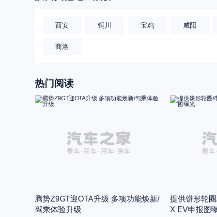
西安
铜川
宝鸡
咸阳
商洛
热门阅读
腾势Z9GT迎OTA升级 多项功能焕新/
提供饼形轮圈
驾乘体验升级
X EV申报图