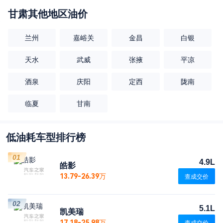
甘肃
其他地区油价
兰州
嘉峪关
金昌
白银
天水
武威
张掖
平凉
酒泉
庆阳
定西
陇南
临夏
甘南
低油耗车型排行榜
01
4.9L
皓影
13.79-26.39万
查成交价
02
5.1L
凯美瑞
17.18-25.98万