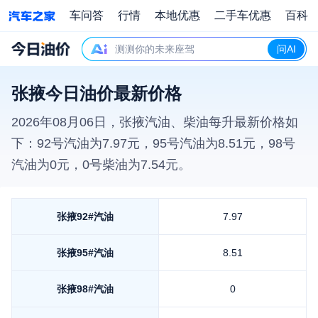
车问答
行情
本地优惠
二手车优惠
百科
测测你的未来座驾
问AI
张掖今日油价最新价格
2026年08月06日
，
张掖
汽油、柴油每升最新价格如
下：92号汽油为
7.97
元，95号汽油为
8.51
元，98号
汽油为
0
元，0号柴油为
7.54
元。
张掖
92#汽油
7.97
张掖
95#汽油
8.51
张掖
98#汽油
0