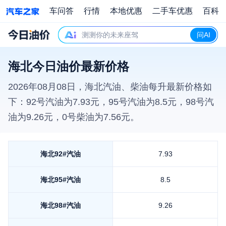
车问答
行情
本地优惠
二手车优惠
百科
测测你的未来座驾
问AI
海北今日油价最新价格
2026年08月08日
，
海北
汽油、柴油每升最新价格如
下：92号汽油为
7.93
元，95号汽油为
8.5
元，98号汽
油为
9.26
元，0号柴油为
7.56
元。
海北
92#汽油
7.93
海北
95#汽油
8.5
海北
98#汽油
9.26