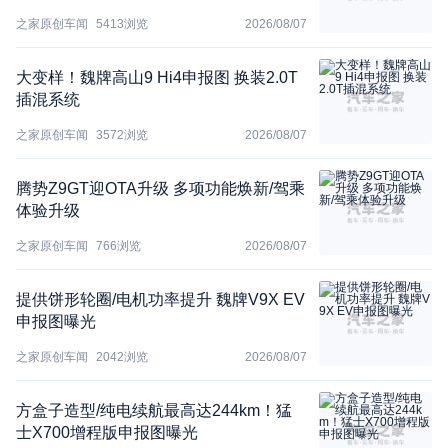
之家原创车闻
5413
浏览
2026/08/07
大变样！魏牌高山9 Hi4申报图 换装2.0T
插混系统
之家原创车闻
3572
浏览
2026/08/07
腾势Z9GT迎OTA升级 多项功能焕新/驾乘
体验升级
之家原创车闻
766
浏览
2026/08/07
提供饼形轮圈/电机功率提升 魏牌V9X EV
申报图曝光
之家原创车闻
2042
浏览
2026/08/07
方盒子造型/纯电续航最高达244km！猛
士X700增程版申报图曝光