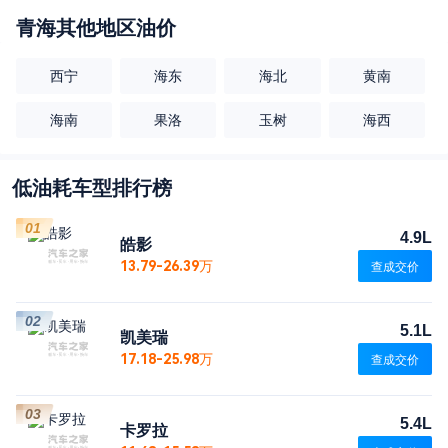
青海
其他地区油价
西宁
海东
海北
黄南
海南
果洛
玉树
海西
低油耗车型排行榜
01
4.9L
皓影
13.79-26.39万
查成交价
02
5.1L
凯美瑞
17.18-25.98万
查成交价
03
5.4L
卡罗拉