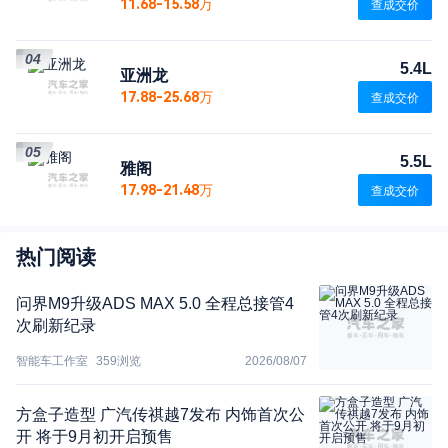
11.68-15.58万
查成交价
04
5.4L
亚洲龙
17.88-25.68万
查成交价
05
5.5L
雅阁
17.98-21.48万
查成交价
热门阅读
问界M9升级ADS MAX 5.0 全程总接管4
次刷新纪录
智能车工作室
359
浏览
2026/08/07
方盒子造型 广汽传祺越7发布 内饰首次公
开 将于9月初开启预售