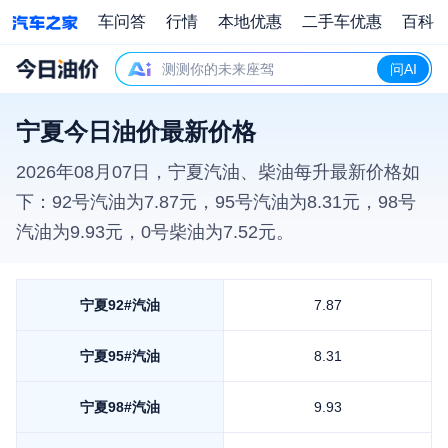
车问答
行情
本地优惠
二手车优惠
百科
测测你的未来座驾
问AI
宁夏今日油价最新价格
2026年08月07日
，
宁夏
汽油、柴油每升最新价格如
下：92号汽油为
7.87
元，95号汽油为
8.31
元，98号
汽油为
9.93
元，0号柴油为
7.52
元。
宁夏
92#汽油
7.87
宁夏
95#汽油
8.31
宁夏
98#汽油
9.93