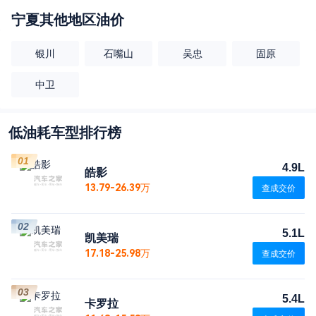
宁夏
其他地区油价
银川
石嘴山
吴忠
固原
中卫
低油耗车型排行榜
01
4.9L
皓影
13.79-26.39万
查成交价
02
5.1L
凯美瑞
17.18-25.98万
查成交价
03
5.4L
卡罗拉