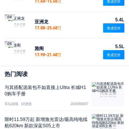
11.68-15.58万
查成交价
04
5.4L
亚洲龙
17.88-25.68万
查成交价
05
5.5L
雅阁
17.98-21.48万
查成交价
热门阅读
与其搭配选装包不如直接上Ultra 长城H1
0购车手册
车坛前线
10
浏览
2026/08/07
限时11.59万起 新增激光雷达/最高纯电续
航620km 新款深蓝S05上市