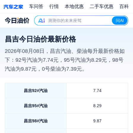
车问答
行情
本地优惠
二手车优惠
百科
测测你的未来座驾
问AI
昌吉今日油价最新价格
2026年08月08日
，
昌吉
汽油、柴油每升最新价格如
下：92号汽油为
7.74
元，95号汽油为
8.29
元，98号
汽油为
9.87
元，0号柴油为
7.39
元。
昌吉
92#汽油
7.74
昌吉
95#汽油
8.29
昌吉
98#汽油
9.87