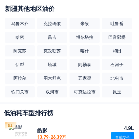
新疆
其他地区油价
乌鲁木齐
克拉玛依
米泉
吐鲁番
哈密
昌吉
博尔塔拉
巴音郭楞
阿克苏
克孜勒苏
喀什
和田
伊犁
塔城
阿勒泰
石河子
阿拉尔
图木舒克
五家渠
北屯市
铁门关市
双河市
可克达拉市
昆玉
低油耗车型排行榜
01
4.9L
皓影
13.79-26.39万
查成交价