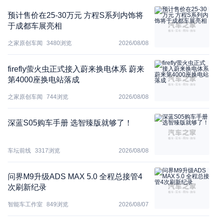
预计售价在25-30万元 方程S系列内饰将
于成都车展亮相
之家原创车闻
3480
浏览
2026/08/08
firefly萤火虫正式接入蔚来换电体系 蔚来
第4000座换电站落成
之家原创车闻
744
浏览
2026/08/08
深蓝S05购车手册 选智臻版就够了！
车坛前线
3317
浏览
2026/08/08
问界M9升级ADS MAX 5.0 全程总接管4
次刷新纪录
智能车工作室
849
浏览
2026/08/07