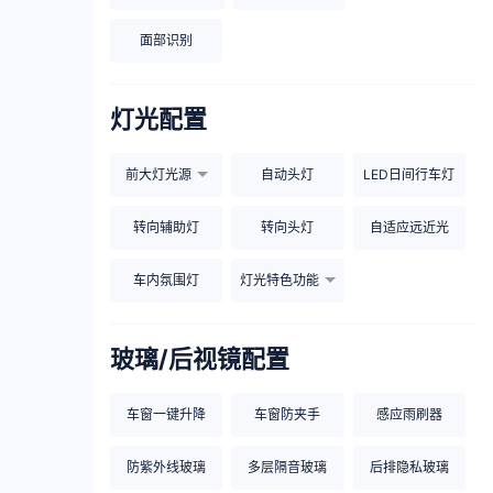
面部识别
灯光配置
前大灯光源
自动头灯
LED日间行车灯
转向辅助灯
转向头灯
自适应远近光
车内氛围灯
灯光特色功能
玻璃/后视镜配置
车窗一键升降
车窗防夹手
感应雨刷器
防紫外线玻璃
多层隔音玻璃
后排隐私玻璃