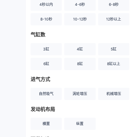
4秒以内
4-6秒
6-8秒
8-10秒
10-12秒
12秒以上
气缸数
3缸
4缸
5缸
6缸
8缸
8缸以上
进气方式
自然吸气
涡轮增压
机械增压
发动机布局
横置
纵置