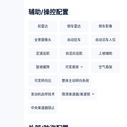
辅助/操控配置
前雷达
倒车雷达
倒车影像
全景摄像头
自动驻车
自动泊车入位
定速巡航
自适应巡航
上坡辅助
陡坡缓降
可变悬架
空气悬架
可变转向比
整体主动转向系统
发动机启停技术
限滑差速器/差速锁
中央差速器锁止