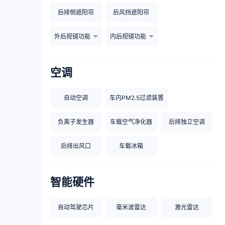
后排侧遮阳帘
后风挡遮阳帘
外后视镜功能
内后视镜功能
空调
自动空调
车内PM2.5过滤装置
负离子发生器
车载空气净化器
后排独立空调
后排出风口
车载冰箱
智能硬件
自动驾驶芯片
毫米波雷达
激光雷达