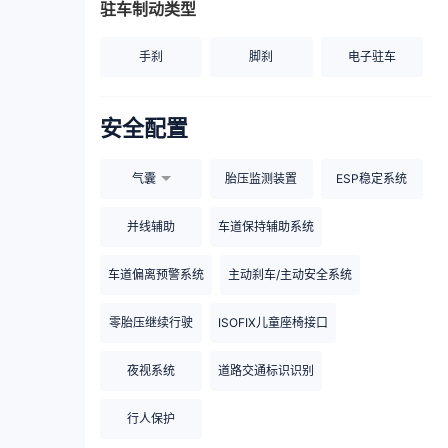
驻车制动类型
手刹
脚刹
电子驻车
安全配置
气囊
胎压监测装置
ESP稳定系统
并线辅助
车道保持辅助系统
车道偏离预警系统
主动刹车/主动安全系统
零胎压继续行驶
ISOFIX儿童座椅接口
夜视系统
道路交通标识识别
行人保护