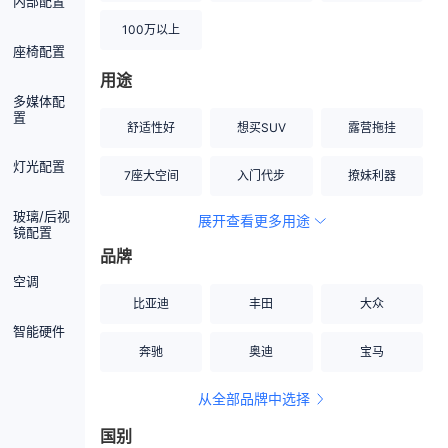
内部配置
100万以上
座椅配置
用途
多媒体配
置
舒适性好
想买SUV
露营拖挂
灯光配置
7座大空间
入门代步
撩妹利器
玻璃/后视
展开查看更多用途
创业伙伴
空间宽敞
硬派越野
镜配置
品牌
内饰做工上乘
适合女性
改装潜力股
空调
比亚迪
丰田
大众
节能先锋
居家旅行
小钢炮
智能硬件
奔驰
奥迪
宝马
安全性高
商务行政
走出校园
从全部品牌中选择
家用座驾
自吸大排量
国别