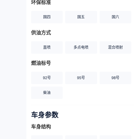
环保标准
国四
国五
国六
供油方式
直喷
多点电喷
混合喷射
燃油标号
92号
95号
98号
柴油
车身参数
车身结构