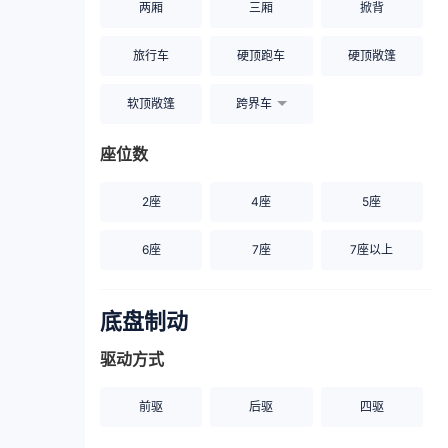
两厢
三厢
掀背
旅行车
硬顶跑车
硬顶敞篷
软顶敞篷
跨界车
座位数
2座
4座
5座
6座
7座
7座以上
底盘制动
驱动方式
前驱
后驱
四驱