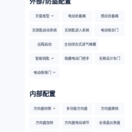
外部/防盗配置
天窗类型
电动后备厢
感应后备厢
无钥匙启动系统
无钥匙进入系统
电动吸合门
远程启动
主动闭合式进气格栅
智能钥匙
隐藏电动门把手
无框设计车门
电动侧滑门
内部配置
方向盘材质
多功能方向盘
方向盘换挡
方向盘加热
方向盘电动调节
全液晶仪表盘