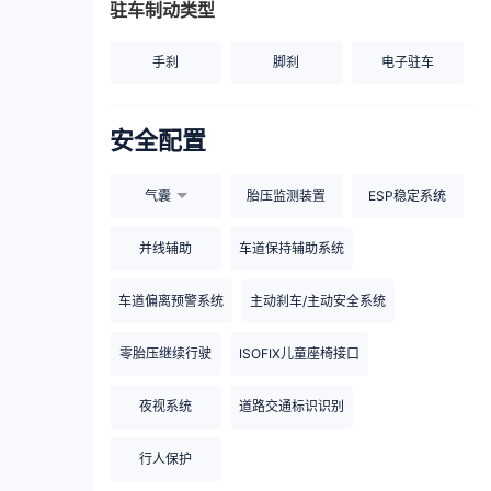
驻车制动类型
手刹
脚刹
电子驻车
安全配置
气囊
胎压监测装置
ESP稳定系统
并线辅助
车道保持辅助系统
车道偏离预警系统
主动刹车/主动安全系统
零胎压继续行驶
ISOFIX儿童座椅接口
夜视系统
道路交通标识识别
行人保护