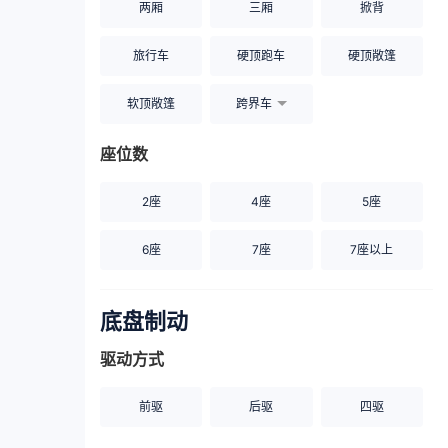
两厢
三厢
掀背
旅行车
硬顶跑车
硬顶敞篷
软顶敞篷
跨界车
座位数
2座
4座
5座
6座
7座
7座以上
底盘制动
驱动方式
前驱
后驱
四驱