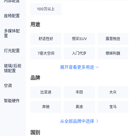
内部配置
100万以上
座椅配置
用途
多媒体配
置
舒适性好
想买SUV
露营拖挂
灯光配置
7座大空间
入门代步
撩妹利器
玻璃/后视
展开查看更多用途
创业伙伴
空间宽敞
硬派越野
镜配置
品牌
内饰做工上乘
适合女性
改装潜力股
空调
比亚迪
丰田
大众
节能先锋
居家旅行
小钢炮
智能硬件
奔驰
奥迪
宝马
安全性高
商务行政
走出校园
从全部品牌中选择
家用座驾
自吸大排量
国别