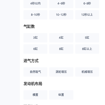
4秒以内
4-6秒
6-8秒
8-10秒
10-12秒
12秒以上
气缸数
3缸
4缸
5缸
6缸
8缸
8缸以上
进气方式
自然吸气
涡轮增压
机械增压
发动机布局
横置
纵置