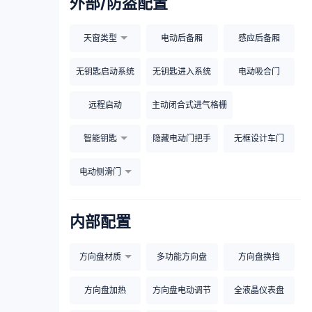
外部/防盗配置
天窗类型
电动后备厢
感应后备厢
无钥匙启动系统
无钥匙进入系统
电动吸合门
远程启动
主动闭合式进气格栅
智能钥匙
隐藏电动门把手
无框设计车门
电动侧滑门
内部配置
方向盘材质
多功能方向盘
方向盘换挡
方向盘加热
方向盘电动调节
全液晶仪表盘