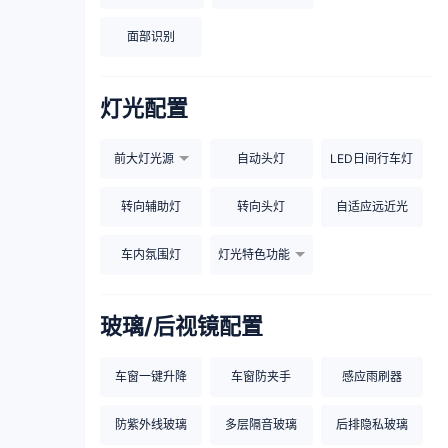
面部识别
灯光配置
前大灯光源
自动头灯
LED日间行车灯
转向辅助灯
转向头灯
自适应远近光
车内氛围灯
灯光特色功能
玻璃/后视镜配置
车窗一键升降
车窗防夹手
感应雨刷器
防紫外线玻璃
多层隔音玻璃
后排隐私玻璃