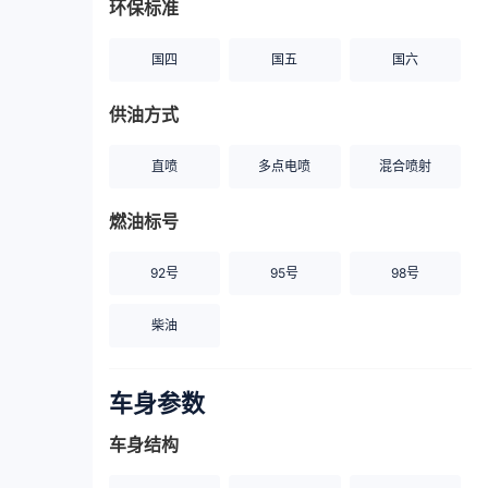
环保标准
国四
国五
国六
供油方式
直喷
多点电喷
混合喷射
燃油标号
92号
95号
98号
柴油
车身参数
车身结构