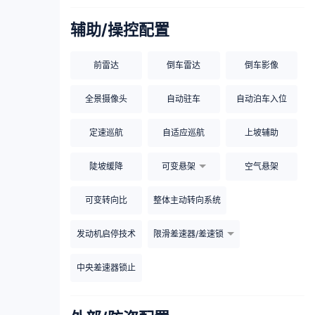
辅助/操控配置
前雷达
倒车雷达
倒车影像
全景摄像头
自动驻车
自动泊车入位
定速巡航
自适应巡航
上坡辅助
陡坡缓降
可变悬架
空气悬架
可变转向比
整体主动转向系统
发动机启停技术
限滑差速器/差速锁
中央差速器锁止