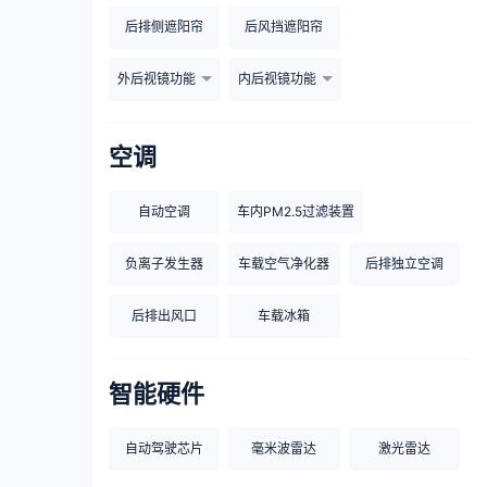
后排侧遮阳帘
后风挡遮阳帘
外后视镜功能
内后视镜功能
空调
自动空调
车内PM2.5过滤装置
负离子发生器
车载空气净化器
后排独立空调
后排出风口
车载冰箱
智能硬件
自动驾驶芯片
毫米波雷达
激光雷达