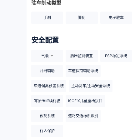
驻车制动类型
手刹
脚刹
电子驻车
安全配置
气囊
胎压监测装置
ESP稳定系统
并线辅助
车道保持辅助系统
车道偏离预警系统
主动刹车/主动安全系统
零胎压继续行驶
ISOFIX儿童座椅接口
夜视系统
道路交通标识识别
行人保护