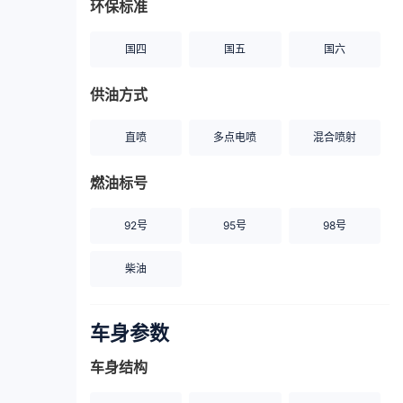
环保标准
国四
国五
国六
供油方式
直喷
多点电喷
混合喷射
燃油标号
92号
95号
98号
柴油
车身参数
车身结构