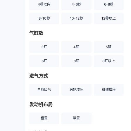
4秒以内
4-6秒
6-8秒
8-10秒
10-12秒
12秒以上
气缸数
3缸
4缸
5缸
6缸
8缸
8缸以上
进气方式
自然吸气
涡轮增压
机械增压
发动机布局
横置
纵置