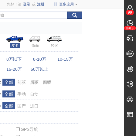
您好！请
登录
或
注册
更多应用
99
待同步
皮卡
微面
轻客
：
8万以下
8-10万
10-15万
15-20万
50万以上
：
全部
前驱
后驱
四驱
：
全部
手动
自动
：
全部
国产
进口
GPS导航