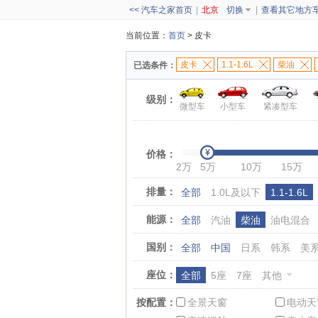
<< 汽车之家首页
|
北京
切换
|
查看其它地方
当前位置：
首页
> 皮卡
皮卡
1.1-1.6L
柴油
已选条件：
级别：
微型车
小型车
紧凑型车
价格：
2万
5万
10万
15万
排量：
全部
1.0L及以下
1.1-1.6L
能源：
全部
汽油
柴油
油电混合
国别：
全部
中国
日系
韩系
美
座位：
全部
5座
7座
其他
按配置：
全景天窗
电动天