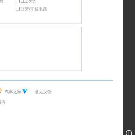
盘
LED大灯
蓝牙/车载电话
汽车之家
|
意见反馈
权所有