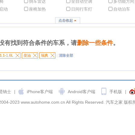
椅
倒车雷达
全自动空调
多功能方向
启动
座椅加热
日间行车灯
自动泊车
点击收起
没有找到符合条件的车系，请
删除一些条件
。
1.1-1.6L
柴油
瑞典
|
清除全部
贤纳士
|
iPhone客户端
Android客户端
手机版
|
2004-2023 www.autohome.com.cn All Rights Reserved. 汽车之家 版