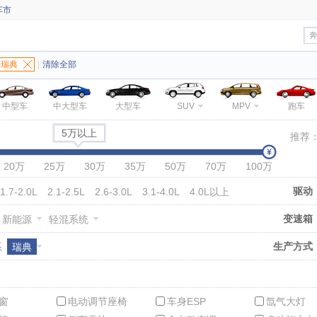
车市
瑞典
|
清除全部
中型车
中大型车
大型车
SUV
MPV
跑车
5万以上
推荐
20万
25万
30万
35万
50万
70万
100万
驱动
1.7-2.0L
2.1-2.5L
2.6-3.0L
3.1-4.0L
4.0L以上
变速箱
新能源
轻混系统
生产方式
系
瑞典
窗
电动调节座椅
车身ESP
氙气大灯