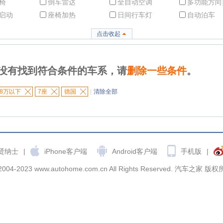
椅
倒车雷达
全自动空调
多功能方向
启动
座椅加热
日间行车灯
自动泊车
点击收起
没有找到符合条件的车系，请
删除一些条件
。
8万以下
7座
德国
|
清除全部
贤纳士
|
iPhone客户端
Android客户端
手机版
|
2004-2023 www.autohome.com.cn All Rights Reserved. 汽车之家 版