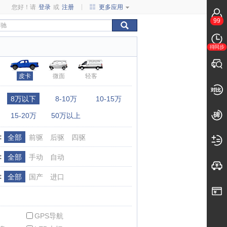
您好！请
登录
或
注册
更多应用
99
待同步
皮卡
微面
轻客
：
8万以下
8-10万
10-15万
15-20万
50万以上
：
全部
前驱
后驱
四驱
：
全部
手动
自动
：
全部
国产
进口
GPS导航