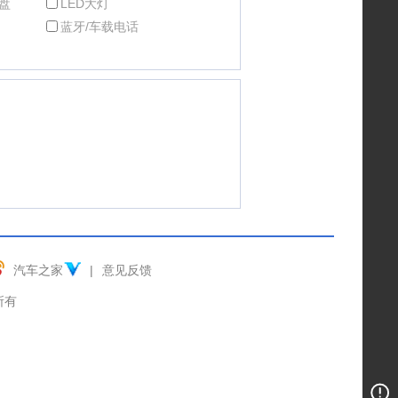
盘
LED大灯
蓝牙/车载电话
汽车之家
|
意见反馈
权所有