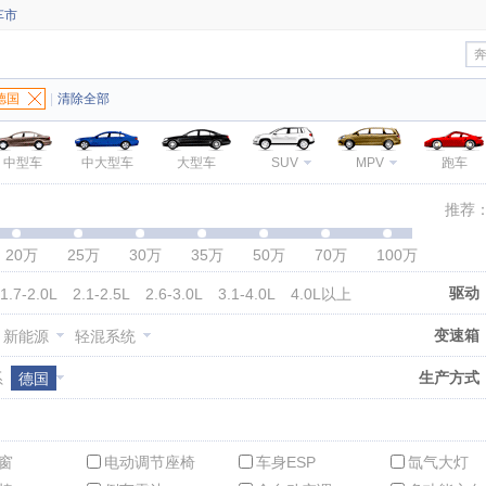
车市
德国
|
清除全部
中型车
中大型车
大型车
SUV
MPV
跑车
推荐
20万
25万
30万
35万
50万
70万
100万
驱动
1.7-2.0L
2.1-2.5L
2.6-3.0L
3.1-4.0L
4.0L以上
变速箱
新能源
轻混系统
生产方式
系
德国
窗
电动调节座椅
车身ESP
氙气大灯