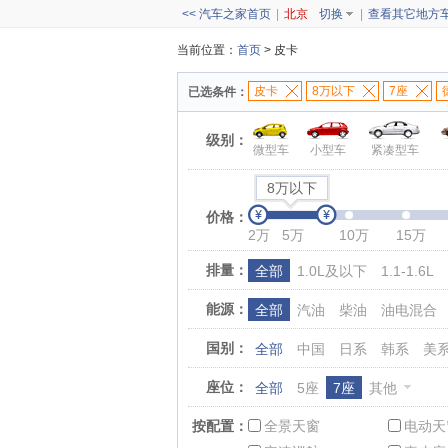
<< 汽车之家首页
|
北京
切换
|
查看其它地方
当前位置：
首页
> 皮卡
皮卡
8万以下
7座
已选条件：
级别：
微型车
小型车
紧凑型车
8万以下
价格：
2万
5万
10万
15万
排量：
全部
1.0L及以下
1.1-1.6L
能源：
全部
汽油
柴油
油电混合
国别：
全部
中国
日系
韩系
美
座位：
全部
5座
7座
其他
按配置：
全景天窗
电动天