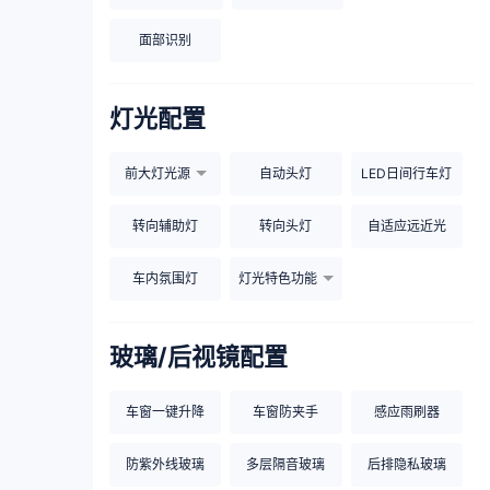
面部识别
灯光配置
前大灯光源
自动头灯
LED日间行车灯
转向辅助灯
转向头灯
自适应远近光
车内氛围灯
灯光特色功能
玻璃/后视镜配置
车窗一键升降
车窗防夹手
感应雨刷器
防紫外线玻璃
多层隔音玻璃
后排隐私玻璃