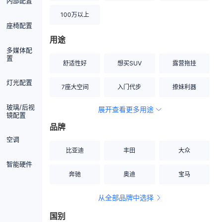
内部配置
100万以上
座椅配置
用途
多媒体配
置
舒适性好
想买SUV
露营拖挂
灯光配置
7座大空间
入门代步
撩妹利器
玻璃/后视
展开查看更多用途
创业伙伴
空间宽敞
硬派越野
镜配置
品牌
内饰做工上乘
适合女性
改装潜力股
空调
比亚迪
丰田
大众
节能先锋
居家旅行
小钢炮
智能硬件
奔驰
奥迪
宝马
安全性高
商务行政
走出校园
从全部品牌中选择
家用座驾
自吸大排量
国别