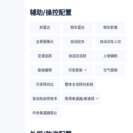
辅助/操控配置
前雷达
倒车雷达
倒车影像
全景摄像头
自动驻车
自动泊车入位
定速巡航
自适应巡航
上坡辅助
陡坡缓降
可变悬架
空气悬架
可变转向比
整体主动转向系统
发动机启停技术
限滑差速器/差速锁
中央差速器锁止