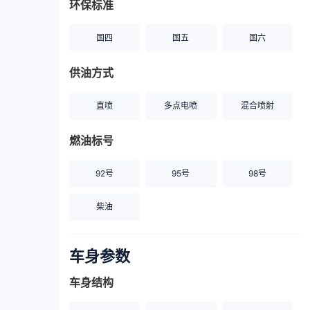
环保标准
国四
国五
国六
供油方式
直喷
多点电喷
混合喷射
燃油标号
92号
95号
98号
柴油
车身参数
车身结构