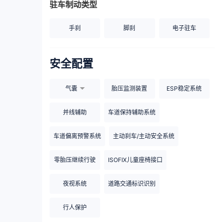
驻车制动类型
手刹
脚刹
电子驻车
安全配置
气囊
胎压监测装置
ESP稳定系统
并线辅助
车道保持辅助系统
车道偏离预警系统
主动刹车/主动安全系统
零胎压继续行驶
ISOFIX儿童座椅接口
夜视系统
道路交通标识识别
行人保护