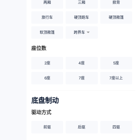
两厢
三厢
掀背
旅行车
硬顶跑车
硬顶敞篷
软顶敞篷
跨界车
座位数
2座
4座
5座
6座
7座
7座以上
底盘制动
驱动方式
前驱
后驱
四驱