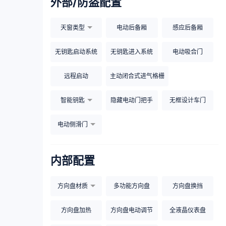
外部/防盗配置
天窗类型
电动后备厢
感应后备厢
无钥匙启动系统
无钥匙进入系统
电动吸合门
远程启动
主动闭合式进气格栅
智能钥匙
隐藏电动门把手
无框设计车门
电动侧滑门
内部配置
方向盘材质
多功能方向盘
方向盘换挡
方向盘加热
方向盘电动调节
全液晶仪表盘