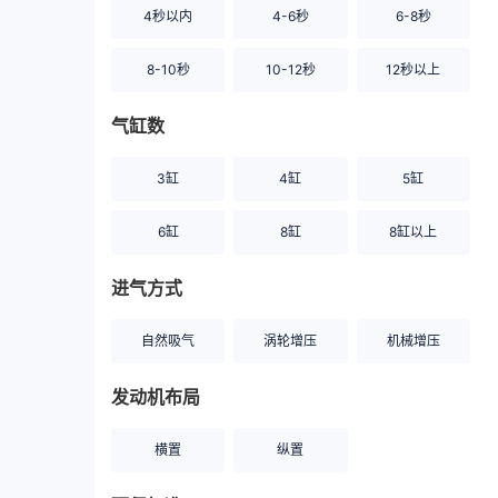
4秒以内
4-6秒
6-8秒
8-10秒
10-12秒
12秒以上
气缸数
3缸
4缸
5缸
6缸
8缸
8缸以上
进气方式
自然吸气
涡轮增压
机械增压
发动机布局
横置
纵置