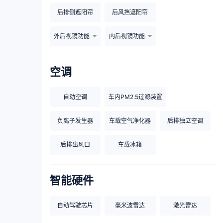
后排侧遮阳帘
后风挡遮阳帘
外后视镜功能
内后视镜功能
空调
自动空调
车内PM2.5过滤装置
负离子发生器
车载空气净化器
后排独立空调
后排出风口
车载冰箱
智能硬件
自动驾驶芯片
毫米波雷达
激光雷达