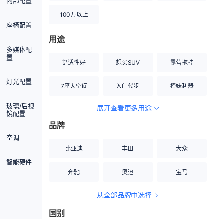
内部配置
100万以上
座椅配置
用途
多媒体配
置
舒适性好
想买SUV
露营拖挂
灯光配置
7座大空间
入门代步
撩妹利器
玻璃/后视
展开查看更多用途
创业伙伴
空间宽敞
硬派越野
镜配置
品牌
内饰做工上乘
适合女性
改装潜力股
空调
比亚迪
丰田
大众
节能先锋
居家旅行
小钢炮
智能硬件
奔驰
奥迪
宝马
安全性高
商务行政
走出校园
从全部品牌中选择
家用座驾
自吸大排量
国别