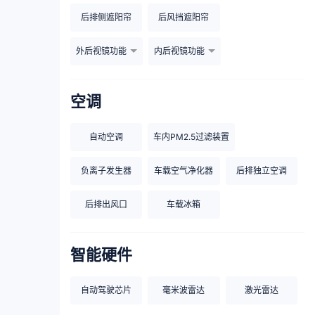
后排侧遮阳帘
后风挡遮阳帘
外后视镜功能
内后视镜功能
空调
自动空调
车内PM2.5过滤装置
负离子发生器
车载空气净化器
后排独立空调
后排出风口
车载冰箱
智能硬件
自动驾驶芯片
毫米波雷达
激光雷达