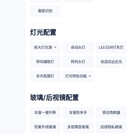
面部识别
灯光配置
前大灯光源
自动头灯
LED日间行车灯
转向辅助灯
转向头灯
自适应远近光
车内氛围灯
灯光特色功能
玻璃/后视镜配置
车窗一键升降
车窗防夹手
感应雨刷器
防紫外线玻璃
多层隔音玻璃
后排隐私玻璃