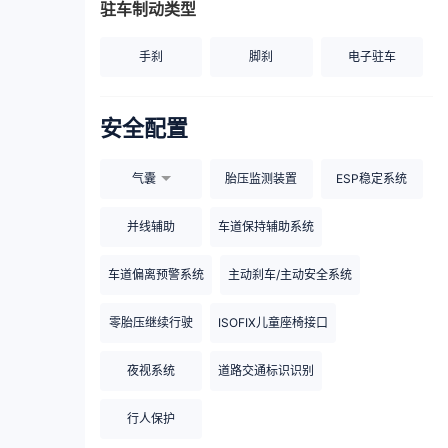
驻车制动类型
手刹
脚刹
电子驻车
安全配置
气囊
胎压监测装置
ESP稳定系统
并线辅助
车道保持辅助系统
车道偏离预警系统
主动刹车/主动安全系统
零胎压继续行驶
ISOFIX儿童座椅接口
夜视系统
道路交通标识识别
行人保护