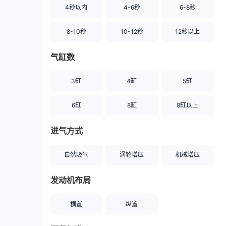
4秒以内
4-6秒
6-8秒
8-10秒
10-12秒
12秒以上
气缸数
3缸
4缸
5缸
6缸
8缸
8缸以上
进气方式
自然吸气
涡轮增压
机械增压
发动机布局
横置
纵置