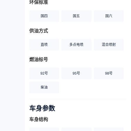
环保标准
国四
国五
国六
供油方式
直喷
多点电喷
混合喷射
燃油标号
92号
95号
98号
柴油
车身参数
车身结构