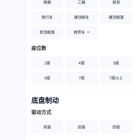
两厢
三厢
掀背
旅行车
硬顶跑车
硬顶敞篷
软顶敞篷
跨界车
座位数
2座
4座
5座
6座
7座
7座以上
底盘制动
驱动方式
前驱
后驱
四驱