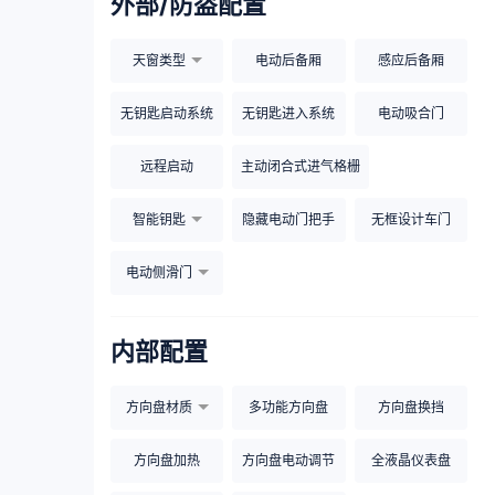
外部/防盗配置
天窗类型
电动后备厢
感应后备厢
无钥匙启动系统
无钥匙进入系统
电动吸合门
远程启动
主动闭合式进气格栅
智能钥匙
隐藏电动门把手
无框设计车门
电动侧滑门
内部配置
方向盘材质
多功能方向盘
方向盘换挡
方向盘加热
方向盘电动调节
全液晶仪表盘