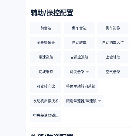
辅助/操控配置
前雷达
倒车雷达
倒车影像
全景摄像头
自动驻车
自动泊车入位
定速巡航
自适应巡航
上坡辅助
陡坡缓降
可变悬架
空气悬架
可变转向比
整体主动转向系统
发动机启停技术
限滑差速器/差速锁
中央差速器锁止