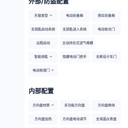
外部/防盗配置
天窗类型
电动后备厢
感应后备厢
无钥匙启动系统
无钥匙进入系统
电动吸合门
远程启动
主动闭合式进气格栅
智能钥匙
隐藏电动门把手
无框设计车门
电动侧滑门
内部配置
方向盘材质
多功能方向盘
方向盘换挡
方向盘加热
方向盘电动调节
全液晶仪表盘