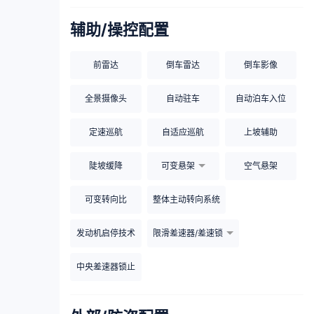
辅助/操控配置
前雷达
倒车雷达
倒车影像
全景摄像头
自动驻车
自动泊车入位
定速巡航
自适应巡航
上坡辅助
陡坡缓降
可变悬架
空气悬架
可变转向比
整体主动转向系统
发动机启停技术
限滑差速器/差速锁
中央差速器锁止