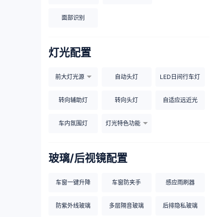
面部识别
灯光配置
前大灯光源
自动头灯
LED日间行车灯
转向辅助灯
转向头灯
自适应远近光
车内氛围灯
灯光特色功能
玻璃/后视镜配置
车窗一键升降
车窗防夹手
感应雨刷器
防紫外线玻璃
多层隔音玻璃
后排隐私玻璃