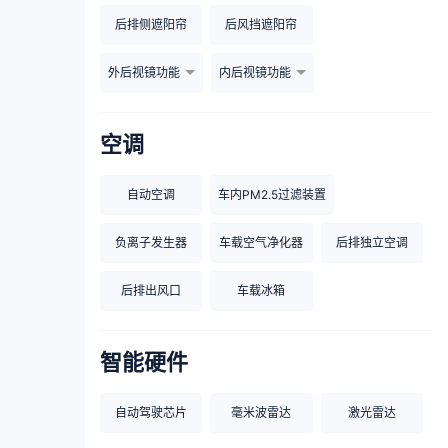
后排侧遮阳帘
后风挡遮阳帘
外后视镜功能
内后视镜功能
空调
自动空调
车内PM2.5过滤装置
负离子发生器
车载空气净化器
后排独立空调
后排出风口
车载冰箱
智能硬件
自动驾驶芯片
毫米波雷达
激光雷达