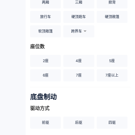
两厢
三厢
掀背
旅行车
硬顶跑车
硬顶敞篷
软顶敞篷
跨界车
座位数
2座
4座
5座
6座
7座
7座以上
底盘制动
驱动方式
前驱
后驱
四驱