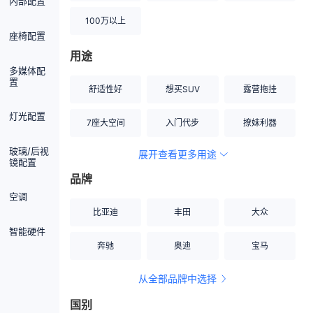
内部配置
100万以上
座椅配置
用途
多媒体配
置
舒适性好
想买SUV
露营拖挂
灯光配置
7座大空间
入门代步
撩妹利器
玻璃/后视
展开查看更多用途
创业伙伴
空间宽敞
硬派越野
镜配置
品牌
内饰做工上乘
适合女性
改装潜力股
空调
比亚迪
丰田
大众
节能先锋
居家旅行
小钢炮
智能硬件
奔驰
奥迪
宝马
安全性高
商务行政
走出校园
从全部品牌中选择
家用座驾
自吸大排量
国别