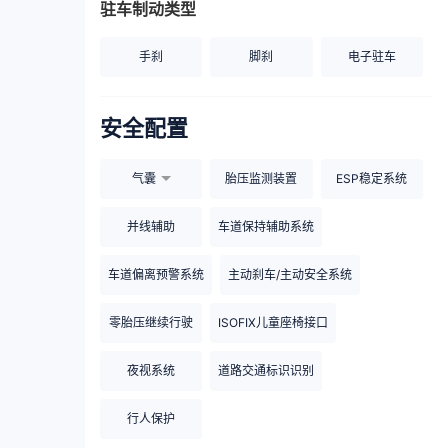
驻车制动类型
手刹
脚刹
电子驻车
安全配置
气囊
胎压监测装置
ESP稳定系统
并线辅助
车道保持辅助系统
车道偏离预警系统
主动刹车/主动安全系统
零胎压继续行驶
ISOFIX儿童座椅接口
夜视系统
道路交通标识识别
行人保护