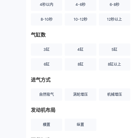
4秒以内
4-6秒
6-8秒
8-10秒
10-12秒
12秒以上
气缸数
3缸
4缸
5缸
6缸
8缸
8缸以上
进气方式
自然吸气
涡轮增压
机械增压
发动机布局
横置
纵置