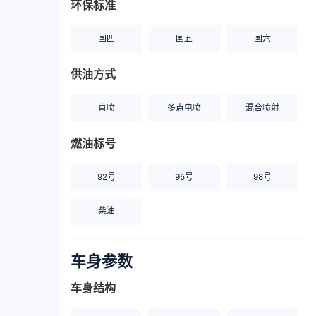
环保标准
国四
国五
国六
供油方式
直喷
多点电喷
混合喷射
燃油标号
92号
95号
98号
柴油
车身参数
车身结构