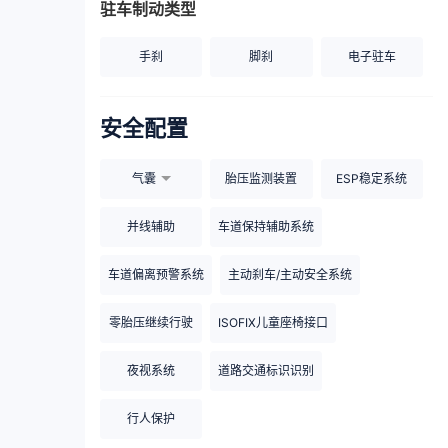
驻车制动类型
手刹
脚刹
电子驻车
安全配置
气囊
胎压监测装置
ESP稳定系统
并线辅助
车道保持辅助系统
车道偏离预警系统
主动刹车/主动安全系统
零胎压继续行驶
ISOFIX儿童座椅接口
夜视系统
道路交通标识识别
行人保护