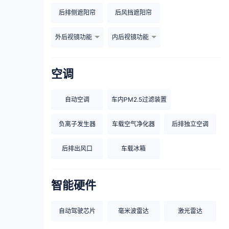
后排侧遮阳帘
后风挡遮阳帘
外后视镜功能
内后视镜功能
空调
自动空调
车内PM2.5过滤装置
负离子发生器
车载空气净化器
后排独立空调
后排出风口
车载冰箱
智能硬件
自动驾驶芯片
毫米波雷达
激光雷达