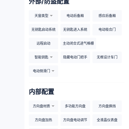
外部/防盗配置
天窗类型
电动后备厢
感应后备厢
无钥匙启动系统
无钥匙进入系统
电动吸合门
远程启动
主动闭合式进气格栅
智能钥匙
隐藏电动门把手
无框设计车门
电动侧滑门
内部配置
方向盘材质
多功能方向盘
方向盘换挡
方向盘加热
方向盘电动调节
全液晶仪表盘