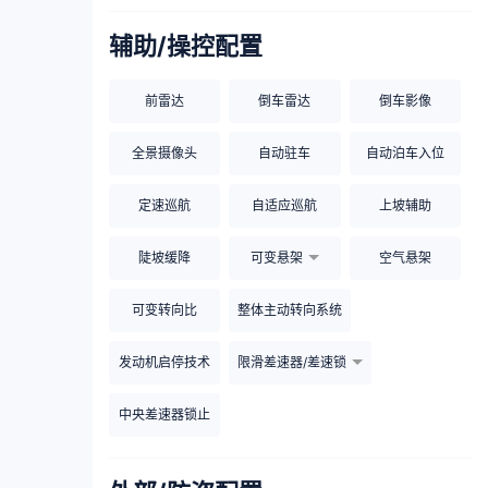
辅助/操控配置
前雷达
倒车雷达
倒车影像
全景摄像头
自动驻车
自动泊车入位
定速巡航
自适应巡航
上坡辅助
陡坡缓降
可变悬架
空气悬架
可变转向比
整体主动转向系统
发动机启停技术
限滑差速器/差速锁
中央差速器锁止