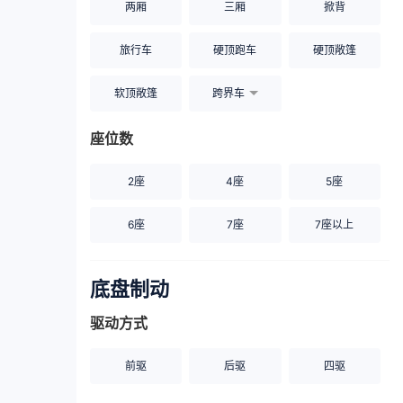
两厢
三厢
掀背
旅行车
硬顶跑车
硬顶敞篷
软顶敞篷
跨界车
座位数
2座
4座
5座
6座
7座
7座以上
底盘制动
驱动方式
前驱
后驱
四驱