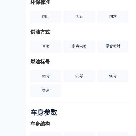
环保标准
国四
国五
国六
供油方式
直喷
多点电喷
混合喷射
燃油标号
92号
95号
98号
柴油
车身参数
车身结构