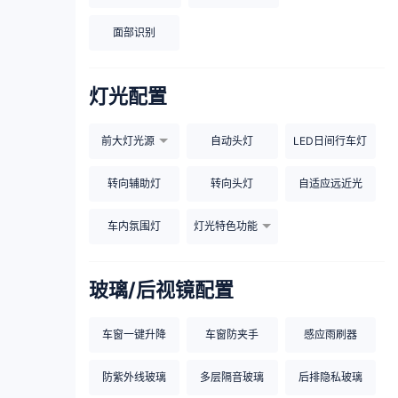
面部识别
灯光配置
前大灯光源
自动头灯
LED日间行车灯
转向辅助灯
转向头灯
自适应远近光
车内氛围灯
灯光特色功能
玻璃/后视镜配置
车窗一键升降
车窗防夹手
感应雨刷器
防紫外线玻璃
多层隔音玻璃
后排隐私玻璃