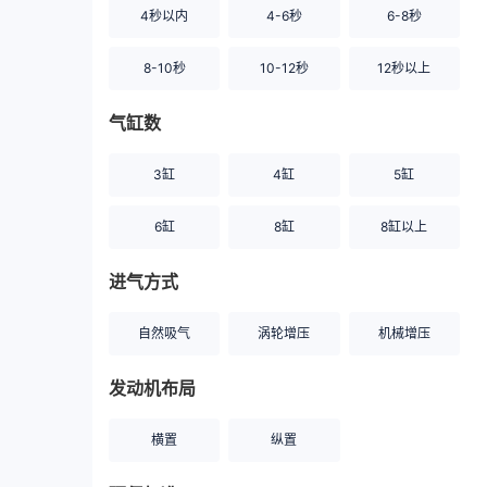
4秒以内
4-6秒
6-8秒
8-10秒
10-12秒
12秒以上
气缸数
3缸
4缸
5缸
6缸
8缸
8缸以上
进气方式
自然吸气
涡轮增压
机械增压
发动机布局
横置
纵置