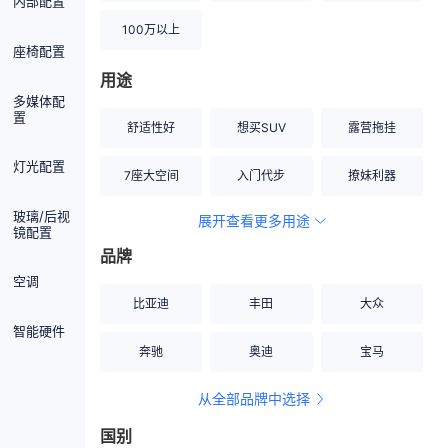
内部配置
100万以上
座椅配置
用途
多媒体配
置
舒适性好
想买SUV
露营拖挂
灯光配置
7座大空间
入门代步
撩妹利器
玻璃/后视
展开查看更多用途
创业伙伴
空间宽敞
硬派越野
镜配置
品牌
内饰做工上乘
适合女性
改装潜力股
空调
比亚迪
丰田
大众
节能先锋
居家旅行
小钢炮
智能硬件
奔驰
奥迪
宝马
安全性高
商务行政
走出校园
从全部品牌中选择
家用座驾
自吸大排量
国别