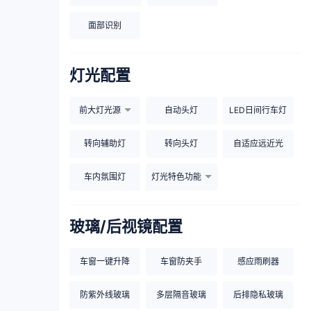
面部识别
灯光配置
前大灯光源
自动头灯
LED日间行车灯
转向辅助灯
转向头灯
自适应远近光
车内氛围灯
灯光特色功能
玻璃/后视镜配置
车窗一键升降
车窗防夹手
感应雨刷器
防紫外线玻璃
多层隔音玻璃
后排隐私玻璃