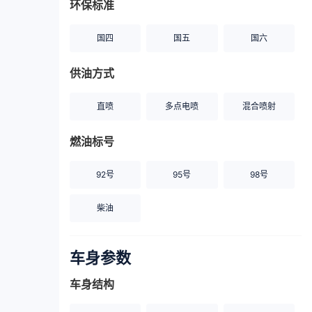
环保标准
国四
国五
国六
供油方式
直喷
多点电喷
混合喷射
燃油标号
92号
95号
98号
柴油
车身参数
车身结构