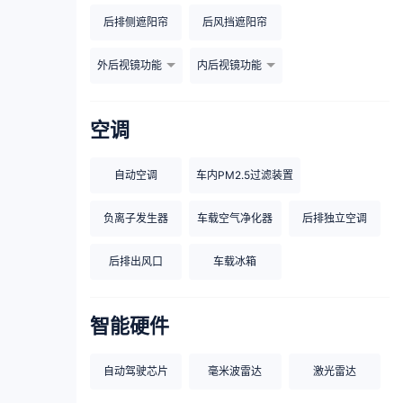
后排侧遮阳帘
后风挡遮阳帘
外后视镜功能
内后视镜功能
空调
自动空调
车内PM2.5过滤装置
负离子发生器
车载空气净化器
后排独立空调
后排出风口
车载冰箱
智能硬件
自动驾驶芯片
毫米波雷达
激光雷达