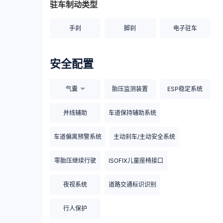
驻车制动类型
手刹
脚刹
电子驻车
安全配置
气囊
胎压监测装置
ESP稳定系统
并线辅助
车道保持辅助系统
车道偏离预警系统
主动刹车/主动安全系统
零胎压继续行驶
ISOFIX儿童座椅接口
夜视系统
道路交通标识识别
行人保护