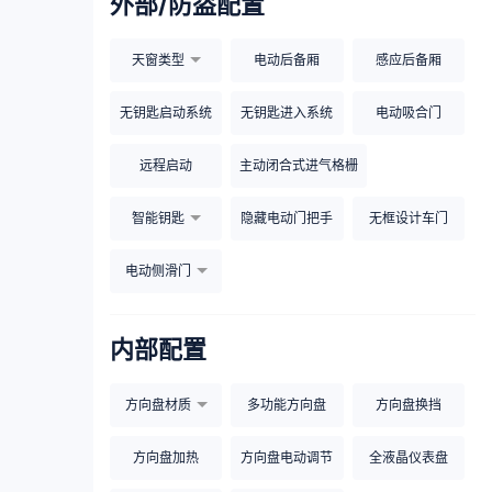
外部/防盗配置
天窗类型
电动后备厢
感应后备厢
无钥匙启动系统
无钥匙进入系统
电动吸合门
远程启动
主动闭合式进气格栅
智能钥匙
隐藏电动门把手
无框设计车门
电动侧滑门
内部配置
方向盘材质
多功能方向盘
方向盘换挡
方向盘加热
方向盘电动调节
全液晶仪表盘