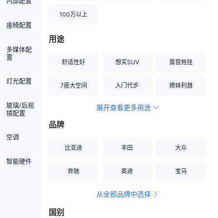
内部配置
100万以上
座椅配置
用途
多媒体配
置
舒适性好
想买SUV
露营拖挂
灯光配置
7座大空间
入门代步
撩妹利器
玻璃/后视
展开查看更多用途
创业伙伴
空间宽敞
硬派越野
镜配置
品牌
内饰做工上乘
适合女性
改装潜力股
空调
比亚迪
丰田
大众
节能先锋
居家旅行
小钢炮
智能硬件
奔驰
奥迪
宝马
安全性高
商务行政
走出校园
从全部品牌中选择
家用座驾
自吸大排量
国别