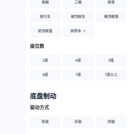
两厢
三厢
掀背
旅行车
硬顶跑车
硬顶敞篷
软顶敞篷
跨界车
座位数
2座
4座
5座
6座
7座
7座以上
底盘制动
驱动方式
前驱
后驱
四驱