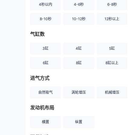
4秒以内
4-6秒
6-8秒
8-10秒
10-12秒
12秒以上
气缸数
3缸
4缸
5缸
6缸
8缸
8缸以上
进气方式
自然吸气
涡轮增压
机械增压
发动机布局
横置
纵置