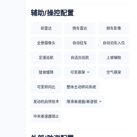
辅助/操控配置
前雷达
倒车雷达
倒车影像
全景摄像头
自动驻车
自动泊车入位
定速巡航
自适应巡航
上坡辅助
陡坡缓降
可变悬架
空气悬架
可变转向比
整体主动转向系统
发动机启停技术
限滑差速器/差速锁
中央差速器锁止