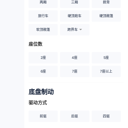
两厢
三厢
掀背
旅行车
硬顶跑车
硬顶敞篷
软顶敞篷
跨界车
座位数
2座
4座
5座
6座
7座
7座以上
底盘制动
驱动方式
前驱
后驱
四驱