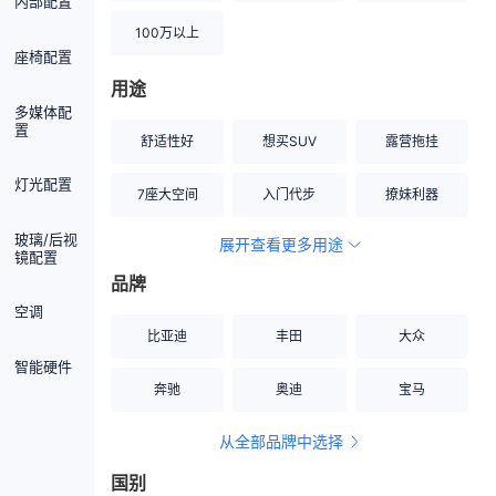
内部配置
100万以上
座椅配置
用途
多媒体配
置
舒适性好
想买SUV
露营拖挂
灯光配置
7座大空间
入门代步
撩妹利器
玻璃/后视
展开查看更多用途
创业伙伴
空间宽敞
硬派越野
镜配置
品牌
内饰做工上乘
适合女性
改装潜力股
空调
比亚迪
丰田
大众
节能先锋
居家旅行
小钢炮
智能硬件
奔驰
奥迪
宝马
安全性高
商务行政
走出校园
从全部品牌中选择
家用座驾
自吸大排量
国别