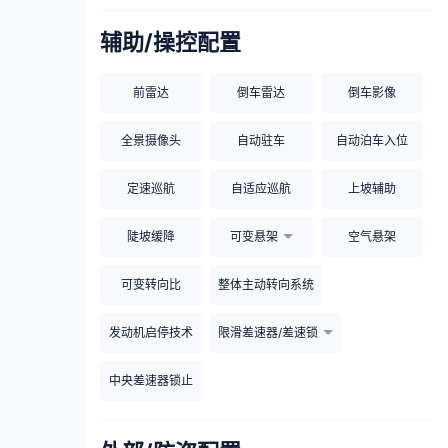
辅助/操控配置
前雷达
倒车雷达
倒车影像
全景摄像头
自动驻车
自动泊车入位
定速巡航
自适应巡航
上坡辅助
陡坡缓降
可变悬架
空气悬架
可变转向比
整体主动转向系统
发动机启停技术
限滑差速器/差速锁
中央差速器锁止