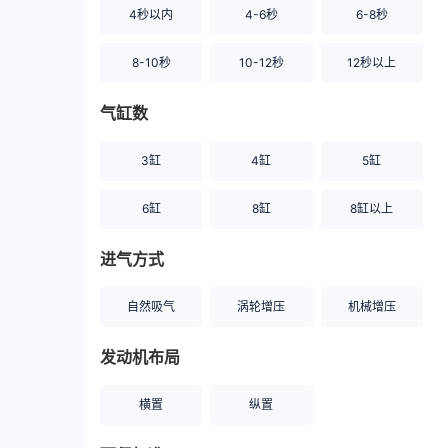
4秒以内
4-6秒
6-8秒
8-10秒
10-12秒
12秒以上
气缸数
3缸
4缸
5缸
6缸
8缸
8缸以上
进气方式
自然吸气
涡轮增压
机械增压
发动机布局
横置
纵置