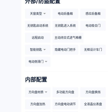
外部/防盗配置
天窗类型
电动后备厢
感应后备厢
无钥匙启动系统
无钥匙进入系统
电动吸合门
远程启动
主动闭合式进气格栅
智能钥匙
隐藏电动门把手
无框设计车门
电动侧滑门
内部配置
方向盘材质
多功能方向盘
方向盘换挡
方向盘加热
方向盘电动调节
全液晶仪表盘