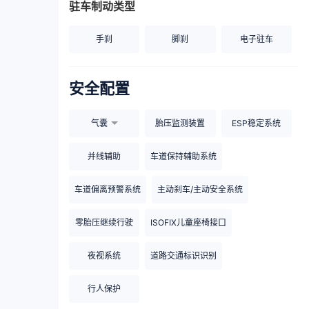
驻车制动类型
手刹
脚刹
电子驻车
安全配置
气囊
胎压监测装置
ESP稳定系统
并线辅助
车道保持辅助系统
车道偏离预警系统
主动刹车/主动安全系统
零胎压继续行驶
ISOFIX儿童座椅接口
夜视系统
道路交通标识识别
行人保护