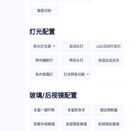
面部识别
灯光配置
前大灯光源
自动头灯
LED日间行车灯
转向辅助灯
转向头灯
自适应远近光
车内氛围灯
灯光特色功能
玻璃/后视镜配置
车窗一键升降
车窗防夹手
感应雨刷器
防紫外线玻璃
多层隔音玻璃
后排隐私玻璃