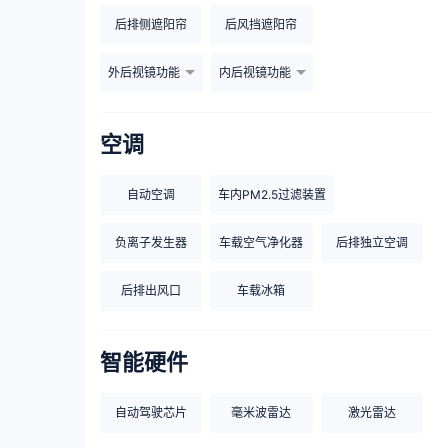
后排侧遮阳帘
后风挡遮阳帘
外后视镜功能
内后视镜功能
空调
自动空调
车内PM2.5过滤装置
负离子发生器
车载空气净化器
后排独立空调
后排出风口
车载冰箱
智能硬件
自动驾驶芯片
毫米波雷达
激光雷达