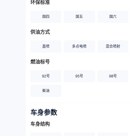
环保标准
国四
国五
国六
供油方式
直喷
多点电喷
混合喷射
燃油标号
92号
95号
98号
柴油
车身参数
车身结构