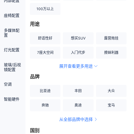
内部配置
100万以上
座椅配置
用途
多媒体配
置
舒适性好
想买SUV
露营拖挂
灯光配置
7座大空间
入门代步
撩妹利器
玻璃/后视
展开查看更多用途
创业伙伴
空间宽敞
硬派越野
镜配置
品牌
内饰做工上乘
适合女性
改装潜力股
空调
比亚迪
丰田
大众
节能先锋
居家旅行
小钢炮
智能硬件
奔驰
奥迪
宝马
安全性高
商务行政
走出校园
从全部品牌中选择
家用座驾
自吸大排量
国别