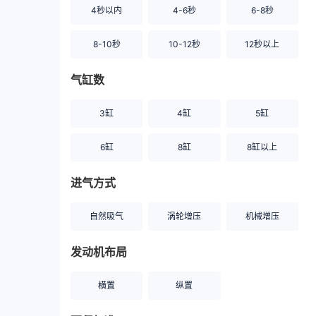
4秒以内
4-6秒
6-8秒
8-10秒
10-12秒
12秒以上
气缸数
3缸
4缸
5缸
6缸
8缸
8缸以上
进气方式
自然吸气
涡轮增压
机械增压
发动机布局
横置
纵置