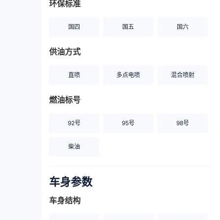
环保标准
国四
国五
国六
供油方式
直喷
多点电喷
混合喷射
燃油标号
92号
95号
98号
柴油
车身参数
车身结构