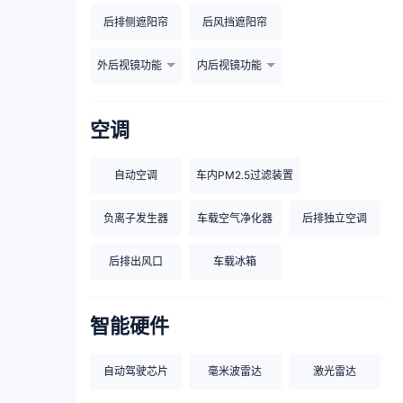
后排侧遮阳帘
后风挡遮阳帘
外后视镜功能
内后视镜功能
空调
自动空调
车内PM2.5过滤装置
负离子发生器
车载空气净化器
后排独立空调
后排出风口
车载冰箱
智能硬件
自动驾驶芯片
毫米波雷达
激光雷达