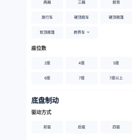
两厢
三厢
掀背
旅行车
硬顶跑车
硬顶敞篷
软顶敞篷
跨界车
座位数
2座
4座
5座
6座
7座
7座以上
底盘制动
驱动方式
前驱
后驱
四驱