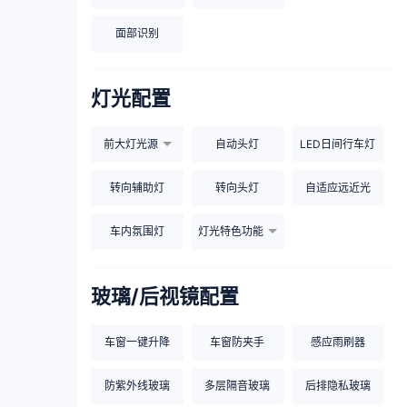
面部识别
灯光配置
前大灯光源
自动头灯
LED日间行车灯
转向辅助灯
转向头灯
自适应远近光
车内氛围灯
灯光特色功能
玻璃/后视镜配置
车窗一键升降
车窗防夹手
感应雨刷器
防紫外线玻璃
多层隔音玻璃
后排隐私玻璃