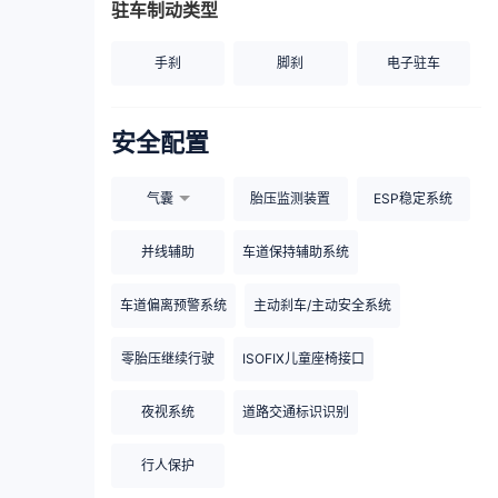
驻车制动类型
手刹
脚刹
电子驻车
安全配置
气囊
胎压监测装置
ESP稳定系统
并线辅助
车道保持辅助系统
车道偏离预警系统
主动刹车/主动安全系统
零胎压继续行驶
ISOFIX儿童座椅接口
夜视系统
道路交通标识识别
行人保护