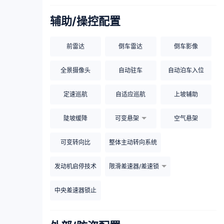
辅助/操控配置
前雷达
倒车雷达
倒车影像
全景摄像头
自动驻车
自动泊车入位
定速巡航
自适应巡航
上坡辅助
陡坡缓降
可变悬架
空气悬架
可变转向比
整体主动转向系统
发动机启停技术
限滑差速器/差速锁
中央差速器锁止