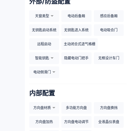
外部/防盗配置
天窗类型
电动后备厢
感应后备厢
无钥匙启动系统
无钥匙进入系统
电动吸合门
远程启动
主动闭合式进气格栅
智能钥匙
隐藏电动门把手
无框设计车门
电动侧滑门
内部配置
方向盘材质
多功能方向盘
方向盘换挡
方向盘加热
方向盘电动调节
全液晶仪表盘