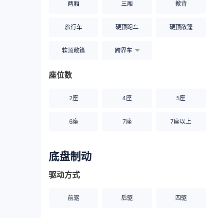
两厢
三厢
掀背
旅行车
硬顶跑车
硬顶敞篷
软顶敞篷
跨界车
座位数
2座
4座
5座
6座
7座
7座以上
底盘制动
驱动方式
前驱
后驱
四驱