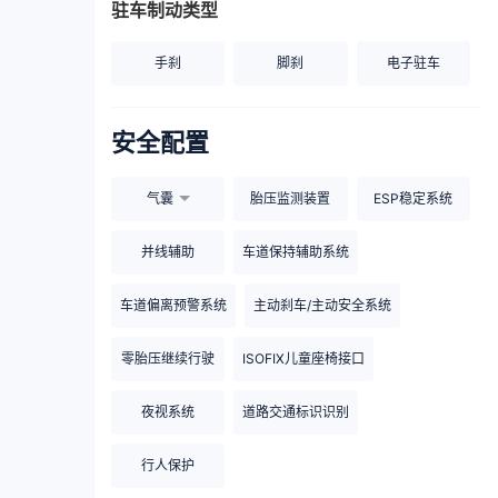
驻车制动类型
手刹
脚刹
电子驻车
安全配置
气囊
胎压监测装置
ESP稳定系统
并线辅助
车道保持辅助系统
车道偏离预警系统
主动刹车/主动安全系统
零胎压继续行驶
ISOFIX儿童座椅接口
夜视系统
道路交通标识识别
行人保护