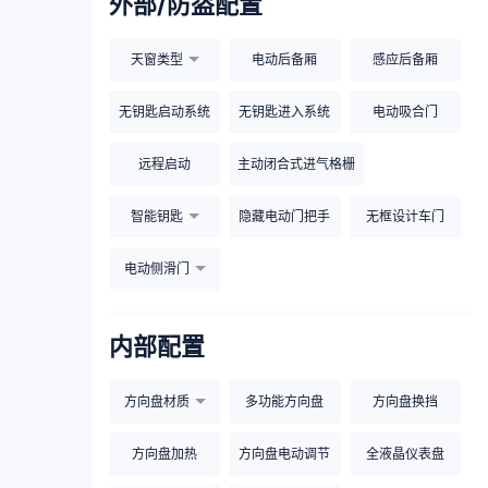
外部/防盗配置
天窗类型
电动后备厢
感应后备厢
无钥匙启动系统
无钥匙进入系统
电动吸合门
远程启动
主动闭合式进气格栅
智能钥匙
隐藏电动门把手
无框设计车门
电动侧滑门
内部配置
方向盘材质
多功能方向盘
方向盘换挡
方向盘加热
方向盘电动调节
全液晶仪表盘