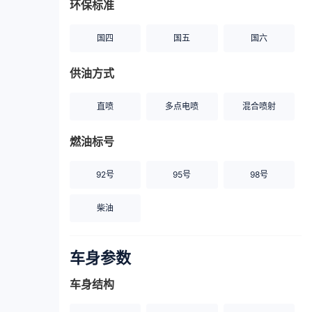
环保标准
国四
国五
国六
供油方式
直喷
多点电喷
混合喷射
燃油标号
92号
95号
98号
柴油
车身参数
车身结构