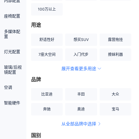
内部配置
100万以上
座椅配置
用途
多媒体配
置
舒适性好
想买SUV
露营拖挂
灯光配置
7座大空间
入门代步
撩妹利器
玻璃/后视
展开查看更多用途
创业伙伴
空间宽敞
硬派越野
镜配置
品牌
内饰做工上乘
适合女性
改装潜力股
空调
比亚迪
丰田
大众
节能先锋
居家旅行
小钢炮
智能硬件
奔驰
奥迪
宝马
安全性高
商务行政
走出校园
从全部品牌中选择
家用座驾
自吸大排量
国别