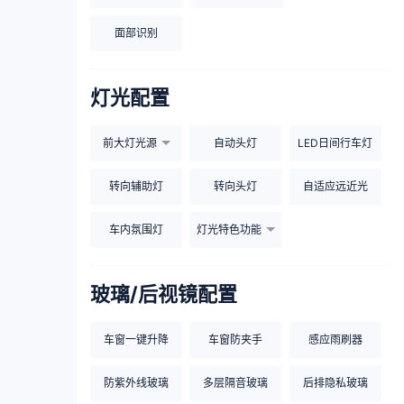
面部识别
灯光配置
前大灯光源
自动头灯
LED日间行车灯
转向辅助灯
转向头灯
自适应远近光
车内氛围灯
灯光特色功能
玻璃/后视镜配置
车窗一键升降
车窗防夹手
感应雨刷器
防紫外线玻璃
多层隔音玻璃
后排隐私玻璃