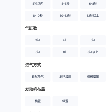
4秒以内
4-6秒
6-8秒
8-10秒
10-12秒
12秒以上
气缸数
3缸
4缸
5缸
6缸
8缸
8缸以上
进气方式
自然吸气
涡轮增压
机械增压
发动机布局
横置
纵置