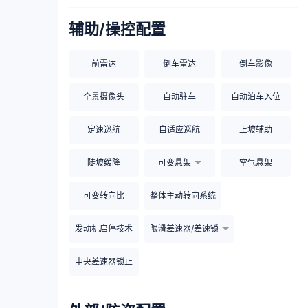
辅助/操控配置
前雷达
倒车雷达
倒车影像
全景摄像头
自动驻车
自动泊车入位
定速巡航
自适应巡航
上坡辅助
陡坡缓降
可变悬架
空气悬架
可变转向比
整体主动转向系统
发动机启停技术
限滑差速器/差速锁
中央差速器锁止