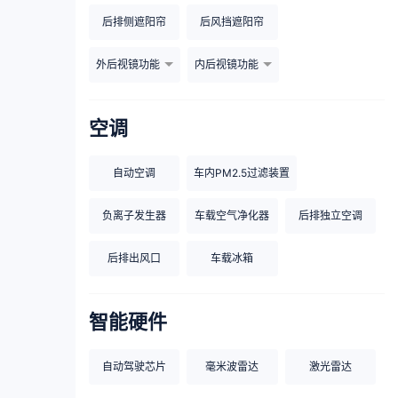
后排侧遮阳帘
后风挡遮阳帘
外后视镜功能
内后视镜功能
空调
自动空调
车内PM2.5过滤装置
负离子发生器
车载空气净化器
后排独立空调
后排出风口
车载冰箱
智能硬件
自动驾驶芯片
毫米波雷达
激光雷达