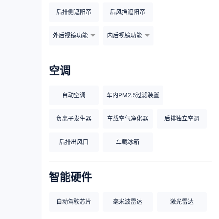
后排侧遮阳帘
后风挡遮阳帘
外后视镜功能
内后视镜功能
空调
自动空调
车内PM2.5过滤装置
负离子发生器
车载空气净化器
后排独立空调
后排出风口
车载冰箱
智能硬件
自动驾驶芯片
毫米波雷达
激光雷达