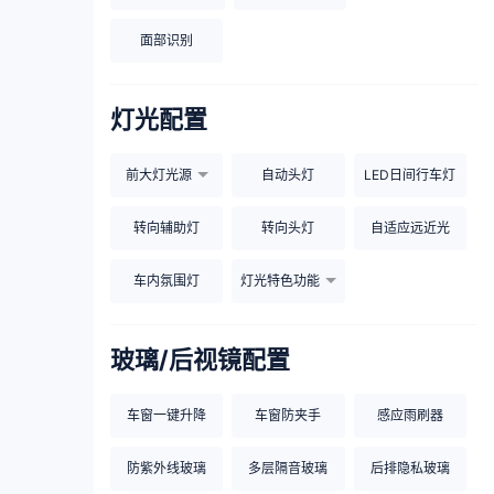
面部识别
灯光配置
前大灯光源
自动头灯
LED日间行车灯
转向辅助灯
转向头灯
自适应远近光
车内氛围灯
灯光特色功能
玻璃/后视镜配置
车窗一键升降
车窗防夹手
感应雨刷器
防紫外线玻璃
多层隔音玻璃
后排隐私玻璃