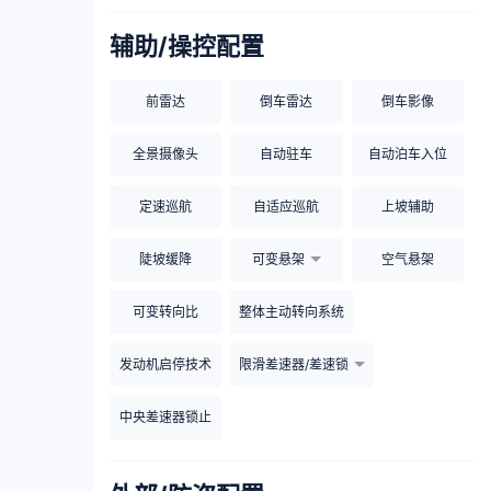
辅助/操控配置
前雷达
倒车雷达
倒车影像
全景摄像头
自动驻车
自动泊车入位
定速巡航
自适应巡航
上坡辅助
陡坡缓降
可变悬架
空气悬架
可变转向比
整体主动转向系统
发动机启停技术
限滑差速器/差速锁
中央差速器锁止