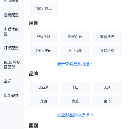
内部配置
100万以上
座椅配置
用途
多媒体配
置
舒适性好
想买SUV
露营拖挂
灯光配置
7座大空间
入门代步
撩妹利器
玻璃/后视
展开查看更多用途
创业伙伴
空间宽敞
硬派越野
镜配置
品牌
内饰做工上乘
适合女性
改装潜力股
空调
比亚迪
丰田
大众
节能先锋
居家旅行
小钢炮
智能硬件
奔驰
奥迪
宝马
安全性高
商务行政
走出校园
从全部品牌中选择
家用座驾
自吸大排量
国别