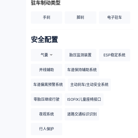
驻车制动类型
手刹
脚刹
电子驻车
安全配置
气囊
胎压监测装置
ESP稳定系统
并线辅助
车道保持辅助系统
车道偏离预警系统
主动刹车/主动安全系统
零胎压继续行驶
ISOFIX儿童座椅接口
夜视系统
道路交通标识识别
行人保护