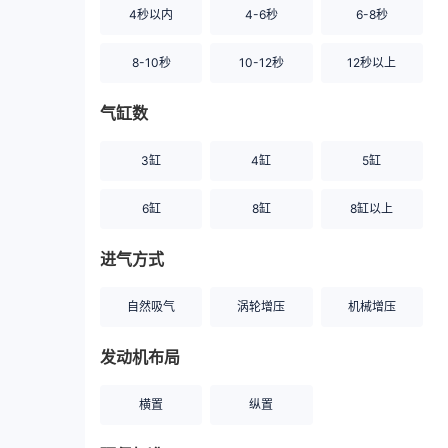
4秒以内
4-6秒
6-8秒
8-10秒
10-12秒
12秒以上
气缸数
3缸
4缸
5缸
6缸
8缸
8缸以上
进气方式
自然吸气
涡轮增压
机械增压
发动机布局
横置
纵置