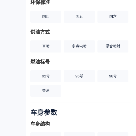
环保标准
国四
国五
国六
供油方式
直喷
多点电喷
混合喷射
燃油标号
92号
95号
98号
柴油
车身参数
车身结构