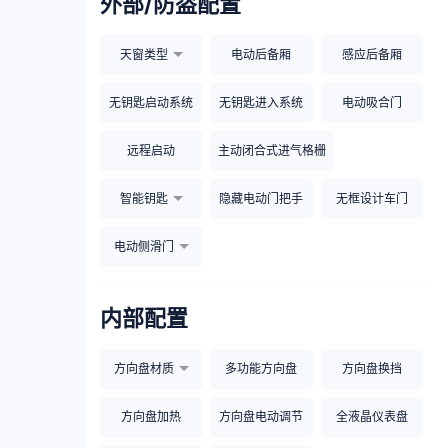
外部/防盗配置
天窗类型
电动后备厢
感应后备厢
无钥匙启动系统
无钥匙进入系统
电动吸合门
远程启动
主动闭合式进气格栅
智能钥匙
隐藏电动门把手
无框设计车门
电动侧滑门
内部配置
方向盘材质
多功能方向盘
方向盘换挡
方向盘加热
方向盘电动调节
全液晶仪表盘