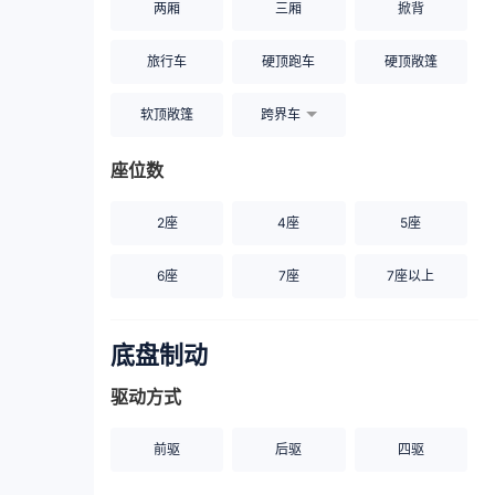
两厢
三厢
掀背
旅行车
硬顶跑车
硬顶敞篷
软顶敞篷
跨界车
座位数
2座
4座
5座
6座
7座
7座以上
底盘制动
驱动方式
前驱
后驱
四驱