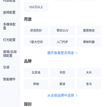
内部配置
100万以上
座椅配置
用途
多媒体配
置
舒适性好
想买SUV
露营拖挂
灯光配置
7座大空间
入门代步
撩妹利器
玻璃/后视
展开查看更多用途
创业伙伴
空间宽敞
硬派越野
镜配置
品牌
内饰做工上乘
适合女性
改装潜力股
空调
比亚迪
丰田
大众
节能先锋
居家旅行
小钢炮
智能硬件
奔驰
奥迪
宝马
安全性高
商务行政
走出校园
从全部品牌中选择
家用座驾
自吸大排量
国别