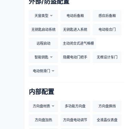
外部/防盗配置
天窗类型
电动后备厢
感应后备厢
无钥匙启动系统
无钥匙进入系统
电动吸合门
远程启动
主动闭合式进气格栅
智能钥匙
隐藏电动门把手
无框设计车门
电动侧滑门
内部配置
方向盘材质
多功能方向盘
方向盘换挡
方向盘加热
方向盘电动调节
全液晶仪表盘