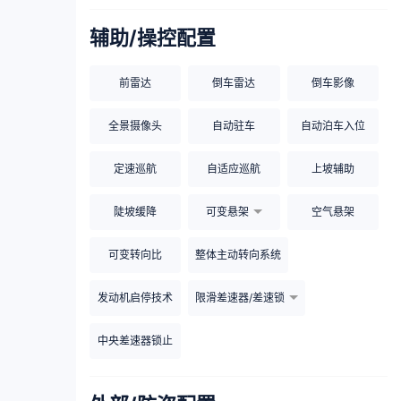
辅助/操控配置
前雷达
倒车雷达
倒车影像
全景摄像头
自动驻车
自动泊车入位
定速巡航
自适应巡航
上坡辅助
陡坡缓降
可变悬架
空气悬架
可变转向比
整体主动转向系统
发动机启停技术
限滑差速器/差速锁
中央差速器锁止