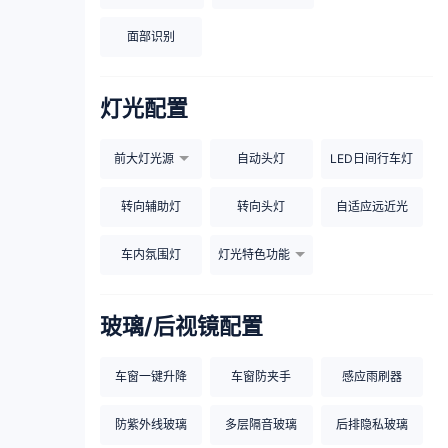
面部识别
灯光配置
前大灯光源
自动头灯
LED日间行车灯
转向辅助灯
转向头灯
自适应远近光
车内氛围灯
灯光特色功能
玻璃/后视镜配置
车窗一键升降
车窗防夹手
感应雨刷器
防紫外线玻璃
多层隔音玻璃
后排隐私玻璃