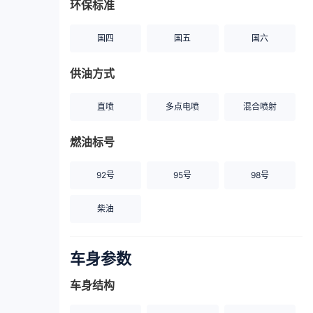
环保标准
国四
国五
国六
供油方式
直喷
多点电喷
混合喷射
燃油标号
92号
95号
98号
柴油
车身参数
车身结构