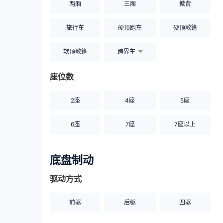
两厢
三厢
掀背
旅行车
硬顶跑车
硬顶敞篷
软顶敞篷
跨界车
座位数
2座
4座
5座
6座
7座
7座以上
底盘制动
驱动方式
前驱
后驱
四驱