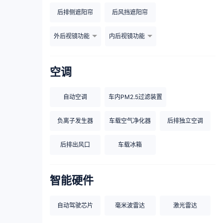
后排侧遮阳帘
后风挡遮阳帘
外后视镜功能
内后视镜功能
空调
自动空调
车内PM2.5过滤装置
负离子发生器
车载空气净化器
后排独立空调
后排出风口
车载冰箱
智能硬件
自动驾驶芯片
毫米波雷达
激光雷达