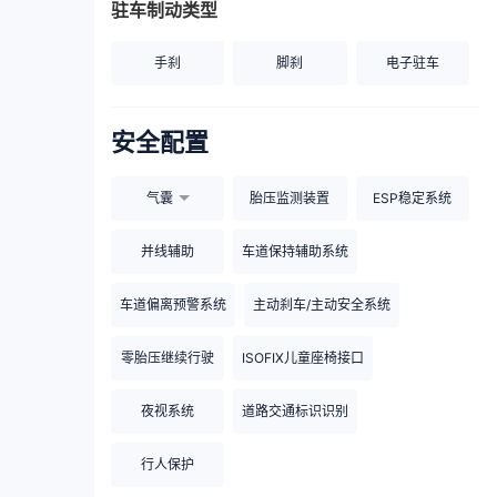
驻车制动类型
手刹
脚刹
电子驻车
安全配置
气囊
胎压监测装置
ESP稳定系统
并线辅助
车道保持辅助系统
车道偏离预警系统
主动刹车/主动安全系统
零胎压继续行驶
ISOFIX儿童座椅接口
夜视系统
道路交通标识识别
行人保护