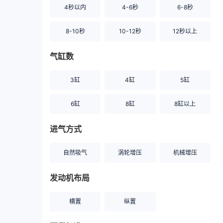
4秒以内
4-6秒
6-8秒
8-10秒
10-12秒
12秒以上
气缸数
3缸
4缸
5缸
6缸
8缸
8缸以上
进气方式
自然吸气
涡轮增压
机械增压
发动机布局
横置
纵置