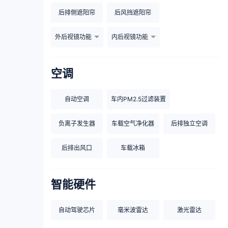
后排侧遮阳帘
后风挡遮阳帘
外后视镜功能
内后视镜功能
空调
自动空调
车内PM2.5过滤装置
负离子发生器
车载空气净化器
后排独立空调
后排出风口
车载冰箱
智能硬件
自动驾驶芯片
毫米波雷达
激光雷达