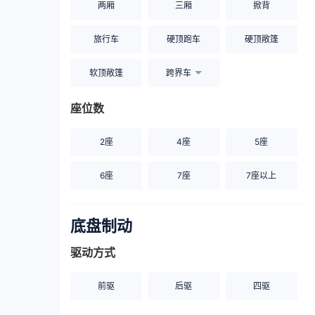
两厢
三厢
掀背
旅行车
硬顶跑车
硬顶敞篷
软顶敞篷
跨界车
座位数
2座
4座
5座
6座
7座
7座以上
底盘制动
驱动方式
前驱
后驱
四驱