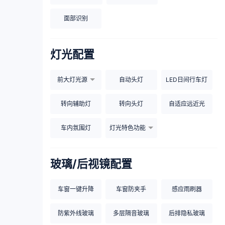
面部识别
灯光配置
前大灯光源
自动头灯
LED日间行车灯
转向辅助灯
转向头灯
自适应远近光
车内氛围灯
灯光特色功能
玻璃/后视镜配置
车窗一键升降
车窗防夹手
感应雨刷器
防紫外线玻璃
多层隔音玻璃
后排隐私玻璃