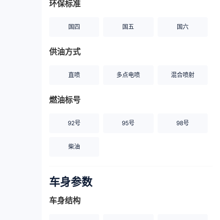
环保标准
国四
国五
国六
供油方式
直喷
多点电喷
混合喷射
燃油标号
92号
95号
98号
柴油
车身参数
车身结构