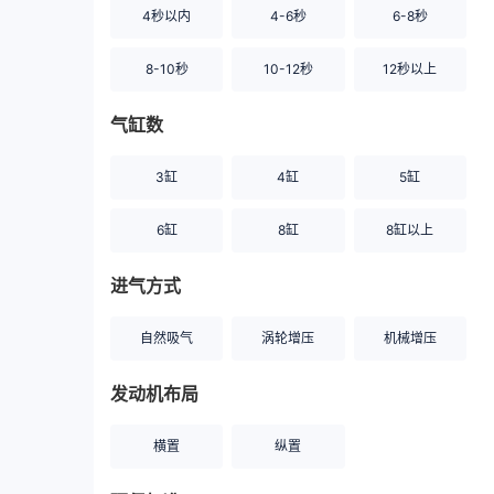
4秒以内
4-6秒
6-8秒
8-10秒
10-12秒
12秒以上
气缸数
3缸
4缸
5缸
6缸
8缸
8缸以上
进气方式
自然吸气
涡轮增压
机械增压
发动机布局
横置
纵置