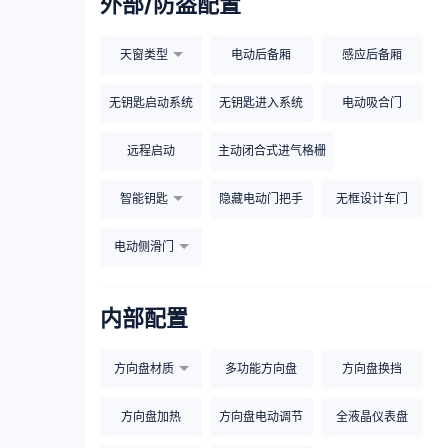
外部/防盗配置
天窗类型
电动后备厢
感应后备厢
无钥匙启动系统
无钥匙进入系统
电动吸合门
远程启动
主动闭合式进气格栅
智能钥匙
隐藏电动门把手
无框设计车门
电动侧滑门
内部配置
方向盘材质
多功能方向盘
方向盘换挡
方向盘加热
方向盘电动调节
全液晶仪表盘