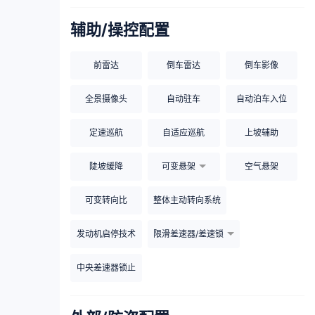
辅助/操控配置
前雷达
倒车雷达
倒车影像
全景摄像头
自动驻车
自动泊车入位
定速巡航
自适应巡航
上坡辅助
陡坡缓降
可变悬架
空气悬架
可变转向比
整体主动转向系统
发动机启停技术
限滑差速器/差速锁
中央差速器锁止