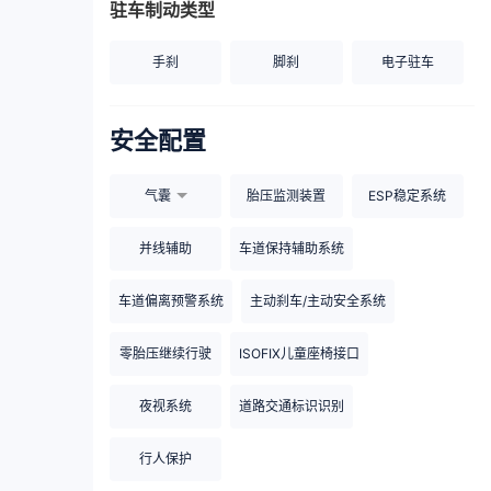
驻车制动类型
手刹
脚刹
电子驻车
安全配置
气囊
胎压监测装置
ESP稳定系统
并线辅助
车道保持辅助系统
车道偏离预警系统
主动刹车/主动安全系统
零胎压继续行驶
ISOFIX儿童座椅接口
夜视系统
道路交通标识识别
行人保护