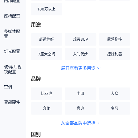
内部配置
100万以上
座椅配置
用途
多媒体配
置
舒适性好
想买SUV
露营拖挂
灯光配置
7座大空间
入门代步
撩妹利器
玻璃/后视
展开查看更多用途
创业伙伴
空间宽敞
硬派越野
镜配置
品牌
内饰做工上乘
适合女性
改装潜力股
空调
比亚迪
丰田
大众
节能先锋
居家旅行
小钢炮
智能硬件
奔驰
奥迪
宝马
安全性高
商务行政
走出校园
从全部品牌中选择
家用座驾
自吸大排量
国别