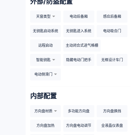
外部/防盗配置
天窗类型
电动后备厢
感应后备厢
无钥匙启动系统
无钥匙进入系统
电动吸合门
远程启动
主动闭合式进气格栅
智能钥匙
隐藏电动门把手
无框设计车门
电动侧滑门
内部配置
方向盘材质
多功能方向盘
方向盘换挡
方向盘加热
方向盘电动调节
全液晶仪表盘