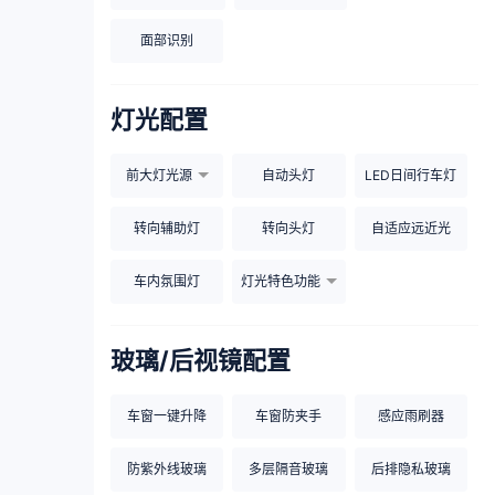
面部识别
灯光配置
前大灯光源
自动头灯
LED日间行车灯
转向辅助灯
转向头灯
自适应远近光
车内氛围灯
灯光特色功能
玻璃/后视镜配置
车窗一键升降
车窗防夹手
感应雨刷器
防紫外线玻璃
多层隔音玻璃
后排隐私玻璃