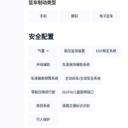
驻车制动类型
手刹
脚刹
电子驻车
安全配置
气囊
胎压监测装置
ESP稳定系统
并线辅助
车道保持辅助系统
车道偏离预警系统
主动刹车/主动安全系统
零胎压继续行驶
ISOFIX儿童座椅接口
夜视系统
道路交通标识识别
行人保护