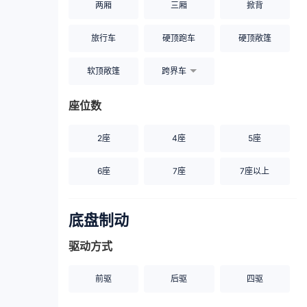
两厢
三厢
掀背
旅行车
硬顶跑车
硬顶敞篷
软顶敞篷
跨界车
座位数
2座
4座
5座
6座
7座
7座以上
底盘制动
驱动方式
前驱
后驱
四驱