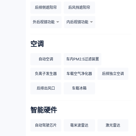
后排侧遮阳帘
后风挡遮阳帘
外后视镜功能
内后视镜功能
空调
自动空调
车内PM2.5过滤装置
负离子发生器
车载空气净化器
后排独立空调
后排出风口
车载冰箱
智能硬件
自动驾驶芯片
毫米波雷达
激光雷达