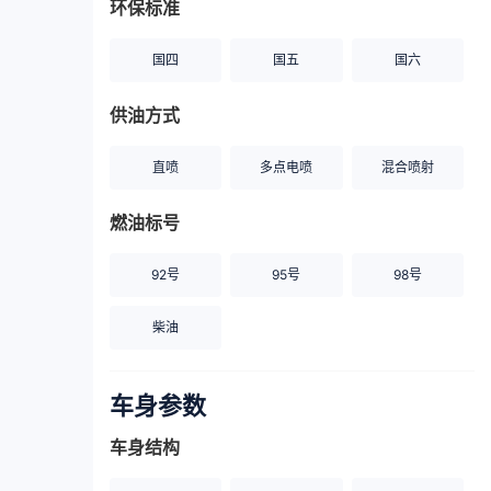
环保标准
国四
国五
国六
供油方式
直喷
多点电喷
混合喷射
燃油标号
92号
95号
98号
柴油
车身参数
车身结构