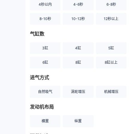
4秒以内
4-6秒
6-8秒
8-10秒
10-12秒
12秒以上
气缸数
3缸
4缸
5缸
6缸
8缸
8缸以上
进气方式
自然吸气
涡轮增压
机械增压
发动机布局
横置
纵置