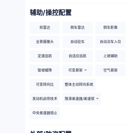
辅助/操控配置
前雷达
倒车雷达
倒车影像
全景摄像头
自动驻车
自动泊车入位
定速巡航
自适应巡航
上坡辅助
陡坡缓降
可变悬架
空气悬架
可变转向比
整体主动转向系统
发动机启停技术
限滑差速器/差速锁
中央差速器锁止