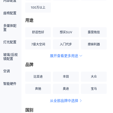
内部配置
100万以上
座椅配置
用途
多媒体配
置
舒适性好
想买SUV
露营拖挂
灯光配置
7座大空间
入门代步
撩妹利器
玻璃/后视
展开查看更多用途
创业伙伴
空间宽敞
硬派越野
镜配置
品牌
内饰做工上乘
适合女性
改装潜力股
空调
比亚迪
丰田
大众
节能先锋
居家旅行
小钢炮
智能硬件
奔驰
奥迪
宝马
安全性高
商务行政
走出校园
从全部品牌中选择
家用座驾
自吸大排量
国别