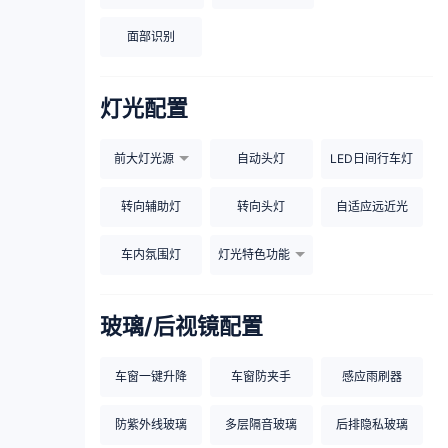
面部识别
灯光配置
前大灯光源
自动头灯
LED日间行车灯
转向辅助灯
转向头灯
自适应远近光
车内氛围灯
灯光特色功能
玻璃/后视镜配置
车窗一键升降
车窗防夹手
感应雨刷器
防紫外线玻璃
多层隔音玻璃
后排隐私玻璃