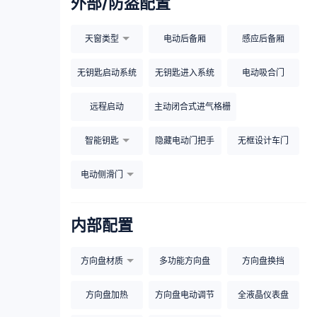
外部/防盗配置
天窗类型
电动后备厢
感应后备厢
无钥匙启动系统
无钥匙进入系统
电动吸合门
远程启动
主动闭合式进气格栅
智能钥匙
隐藏电动门把手
无框设计车门
电动侧滑门
内部配置
方向盘材质
多功能方向盘
方向盘换挡
方向盘加热
方向盘电动调节
全液晶仪表盘