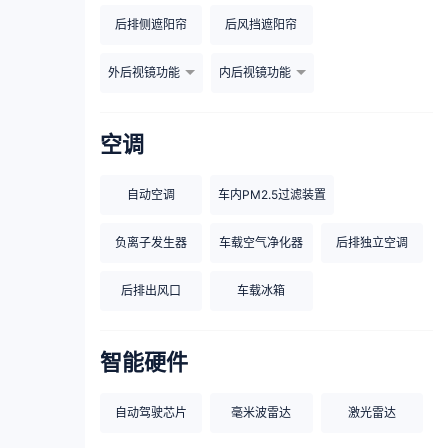
后排侧遮阳帘
后风挡遮阳帘
外后视镜功能
内后视镜功能
空调
自动空调
车内PM2.5过滤装置
负离子发生器
车载空气净化器
后排独立空调
后排出风口
车载冰箱
智能硬件
自动驾驶芯片
毫米波雷达
激光雷达