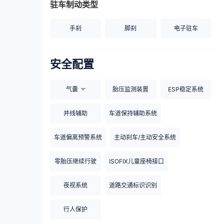
驻车制动类型
手刹
脚刹
电子驻车
安全配置
气囊
胎压监测装置
ESP稳定系统
并线辅助
车道保持辅助系统
车道偏离预警系统
主动刹车/主动安全系统
零胎压继续行驶
ISOFIX儿童座椅接口
夜视系统
道路交通标识识别
行人保护