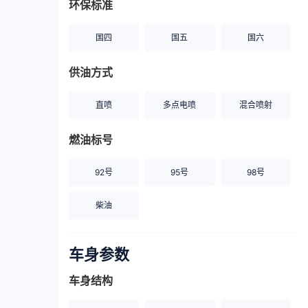
环保标准
国四
国五
国六
供油方式
直喷
多点电喷
混合喷射
燃油标号
92号
95号
98号
柴油
车身参数
车身结构