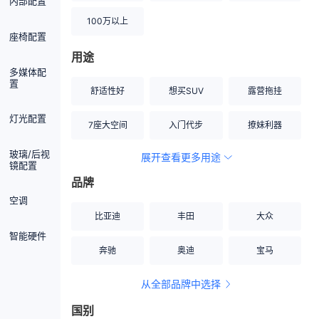
内部配置
100万以上
座椅配置
用途
多媒体配
置
舒适性好
想买SUV
露营拖挂
灯光配置
7座大空间
入门代步
撩妹利器
玻璃/后视
展开查看更多用途
创业伙伴
空间宽敞
硬派越野
镜配置
品牌
内饰做工上乘
适合女性
改装潜力股
空调
比亚迪
丰田
大众
节能先锋
居家旅行
小钢炮
智能硬件
奔驰
奥迪
宝马
安全性高
商务行政
走出校园
从全部品牌中选择
家用座驾
自吸大排量
国别