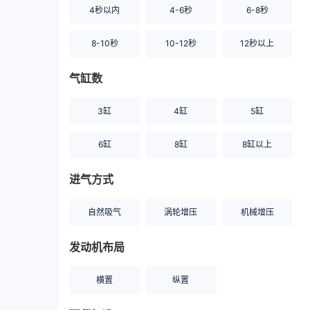
4秒以内
4-6秒
6-8秒
8-10秒
10-12秒
12秒以上
气缸数
3缸
4缸
5缸
6缸
8缸
8缸以上
进气方式
自然吸气
涡轮增压
机械增压
发动机布局
横置
纵置