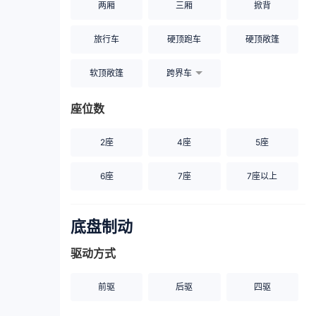
两厢
三厢
掀背
旅行车
硬顶跑车
硬顶敞篷
软顶敞篷
跨界车
座位数
2座
4座
5座
6座
7座
7座以上
底盘制动
驱动方式
前驱
后驱
四驱