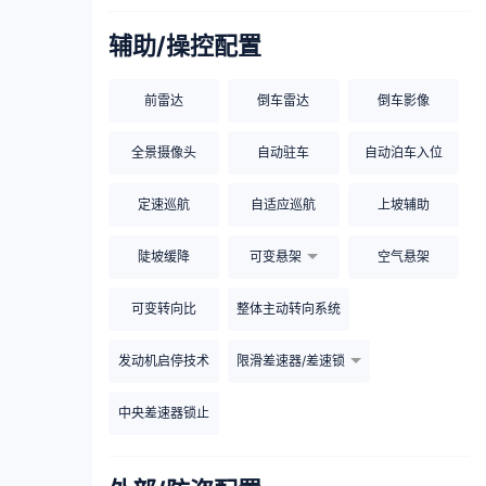
辅助/操控配置
前雷达
倒车雷达
倒车影像
全景摄像头
自动驻车
自动泊车入位
定速巡航
自适应巡航
上坡辅助
陡坡缓降
可变悬架
空气悬架
可变转向比
整体主动转向系统
发动机启停技术
限滑差速器/差速锁
中央差速器锁止