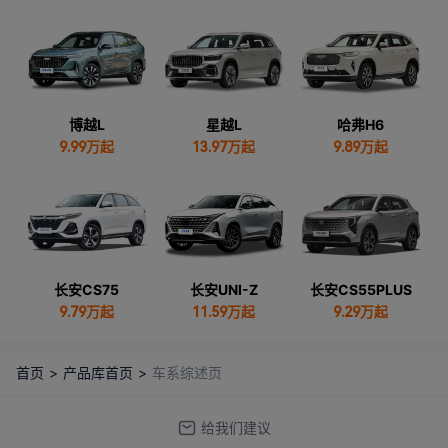
博越L
星越L
哈弗H6
9.99
万起
13.97
万起
9.89
万起
长安CS75
长安UNI-Z
长安CS55PLUS
9.79
万起
11.59
万起
9.29
万起
首页
>
产品库首页
>
车系综述页
给我们建议