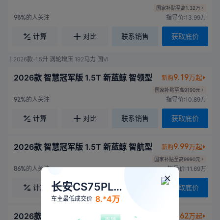
国家补贴至高1.32万
的人关注
指导价:13.99万
98%
计算
对比
联系销售
获取底价
2026款-1.5升 涡轮增压 192马力 国VI
2026款 智慧冠军版 1.5T 新蓝鲸 智领型
9.19
万起
新购
国家补贴至高9190元
的人关注
指导价:10.89万
92%
计算
对比
联系销售
获取底价
2026款 智慧冠军版 1.5T 新蓝鲸 智航型
9.99
万起
新购
国家补贴至高9990元
的人关注
指导价:11.69万
86%
长安CS75PLUS
计算
对比
联系销售
获取底价
8.*4万
车主最低成交价
2026款 第四代 1.5T 新蓝鲸 尊享型
9.62
万起
置换