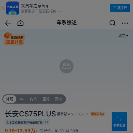
来汽车之家App
立即打开
查看更多车型更低报价 >>
车系综述
北京
真车
外观
VR
内饰
座椅
夜景
长安CS75PLUS
紧凑型SUV
1.5T/2.0T
超级补贴
6月份紧凑型SUV销量第7名
1
参数配置
9.19-13.59万
指导价：10.89-14.39万