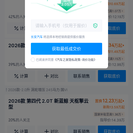
直降
新购10.69万起
3.05万
国家补贴至高1.07万
的人关注
指导价:12.19万
42%
计算
对比
联系销售
获取底价
长安汽车
将选择本地经销商提供报价服务
2026款 第四代 1.5T 新蓝鲸 天枢旗舰型
10.34
万起
置换
获取最低成交价
新购11.49万起
国家补贴至高1.15万
已阅读并同意
《汽车之家隐私政策-询价功能》
的人关注
指导价:12.99万
39%
计算
对比
联系销售
获取底价
2026款-2.0升 涡轮增压 245马力 国VI
2026款 第四代 2.0T 新蓝鲸 天枢擎云
12.23
万起
置换
型
新购13.59万起
国家补贴至高1.36万
的人关注
指导价:14.39万
20%
计算
对比
联系销售
获取底价