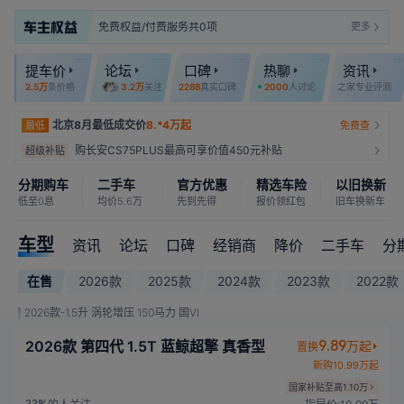
免费权益/付费服务共0项
更多
提车价
论坛
口碑
热聊
资讯
2.5万
条价格
3.2万
关注
2288
真实口碑
2000
人讨论
之家专业评测
北京8月最低成交价
8.*4万起
最低
免费查
购长安CS75PLUS最高可享价值450元补贴
超级补贴
分期购车
二手车
官方优惠
精选车险
以旧换新
低至0息
均价5.6万
先到先得
报价领红包
旧车换新车
车型
资讯
论坛
口碑
经销商
降价
二手车
分
在售
2026款
2025款
2024款
2023款
2022款
2026款-1.5升 涡轮增压 150马力 国VI
2026款 第四代 1.5T 蓝鲸超擎 真香型
9.89
万起
置换
新购10.99万起
国家补贴至高1.10万