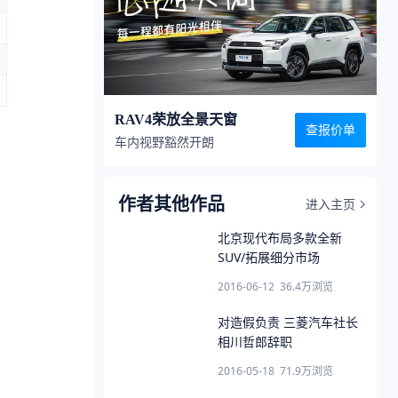
RAV4荣放全景天窗
查报价单
车内视野豁然开朗
作者其他作品
进入主页
北京现代布局多款全新
SUV/拓展细分市场
2016-06-12
36.4万
浏览
对造假负责 三菱汽车社长
相川哲郎辞职
2016-05-18
71.9万
浏览