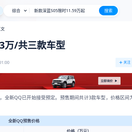
综合
星愿
搜索
BBA降价也卖不动
正文
长城H10
新车上市
.3万/共三款车型
01:00
关注
，全新QQ已开始接受预定。预售期间共计3款车型，价格区间
全新QQ预售价格
价格（万元）