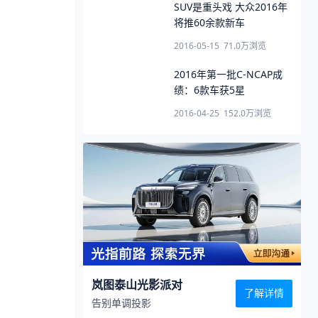
SUV是重头戏 大众2016年
将推60余款新车
2016-05-15
71.0万
浏览
2016年第一批C-NCAP成
绩：6款车获5星
2016-04-25
152.0万
浏览
岚图泰山光影派对
了解详情
告别单调投影