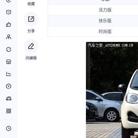
收藏
活力版
快乐版
分享
时尚版
问编辑