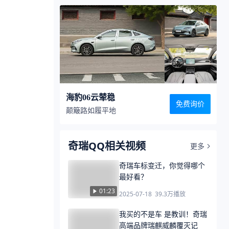
海豹06云辇稳
免费询价
颠簸路如履平地
奇瑞QQ相关视频
更多
奇瑞车标变迁，你觉得哪个
最好看？
01:23
2025-07-18
39.3万
播放
我买的不是车 是教训！奇瑞
高端品牌瑞麒威麟覆灭记