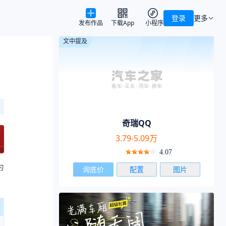
登录
更多
发布作品
下载App
小程序
文中提及
奇瑞QQ
3.79-5.09万
4.07
为
询底价
配置
图片