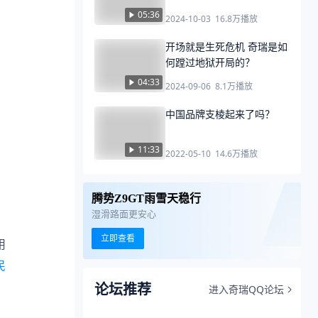
05:36
2024-10-03
16.8万
播放
开场就是生死危机 奇瑞是如
何蹚过地狱开局的？
04:33
2024-09-06
8.1万
播放
中国品牌支棱起来了吗？
11:33
2022-05-10
14.6万
播放
腾势Z9GT雨雪天稳行
湿滑路面更安心
立即查看
用
民
论坛推荐
进入奇瑞QQ论坛