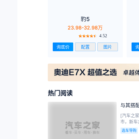
豹5
23.98-32.98万
4.52
询底价
配置
图片
热门阅读
与其搭配
[汽车之
市，新车
选车导购