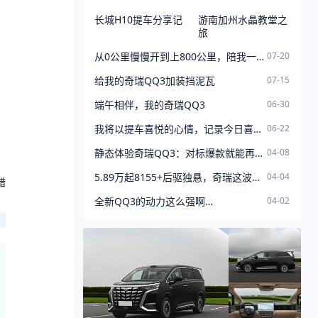
长城H10提车分享记
游南加州水晶教堂之
旅
从0公里慢慢开到上800公里，陪我一个月的时间，开着我的QQ
07-20
给我的奇瑞QQ3加装挡泥瓦
07-15
端午相伴，我的奇瑞QQ3
06-30
我将以提车喜悦的心情，记录今日喜提QQ3的全过程，包含选车心
06-22
静态体验奇瑞QQ3：对标爆款就能再创辉煌？
04-08
5.89万起8155+后驱独悬，奇瑞这波操作，能堵死海鸥和星愿的后路
04-04
错
全新QQ3的动力这么强啊…
04-02