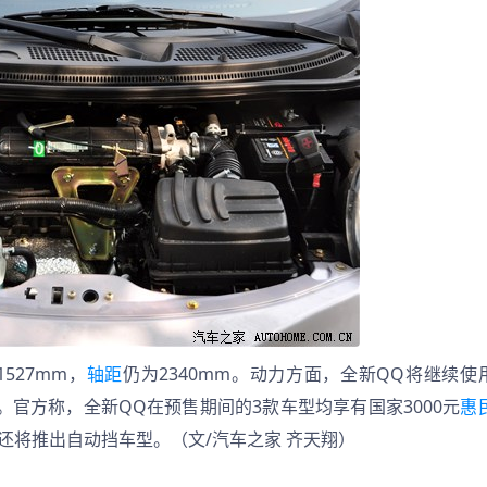
1527mm，
轴距
仍为2340mm。动力方面，全新QQ将继续使
。官方称，全新QQ在预售期间的3款车型均享有国家3000元
惠
还将推出自动挡车型。（文/汽车之家 齐天翔）