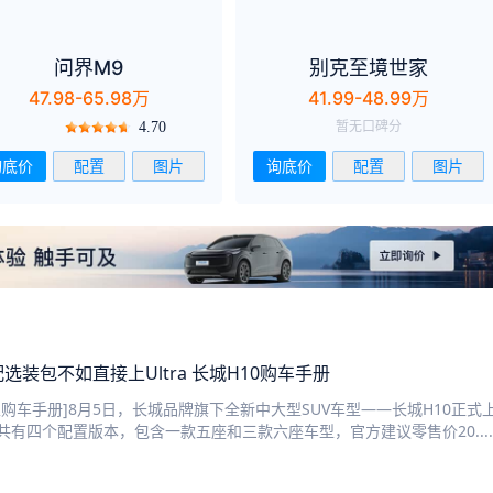
问界M9
别克至境世家
47.98-65.98万
41.99-48.99万
暂无口碑分
4.70
询底价
配置
图片
询底价
配置
图片
选装包不如直接上Ultra 长城H10购车手册
家购车手册]8月5日，长城品牌旗下全新中大型SUV车型——长城H10正式
共有四个配置版本，包含一款五座和三款六座车型，官方建议零售价20....