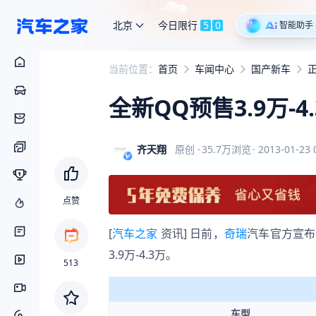
北京
今日限行
5
0
智能助手
当前位置：
首页
车闻中心
国产新车
全新QQ预售3.9万-4
齐天翔
原创
·
35.7万
浏览
·
2013-01-23 
点赞
[
汽车之家
 资讯] 日前，
奇瑞
汽车官方宣布
3.9万-4.3万。
513
车型