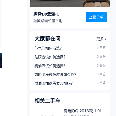
腾势D9云辇-C
领睿新能源
坦克400新能源
查报价单
颠簸路面如履平地
16.88-19.98万
28.58-31.98万
4.48
4.5
大家都在问
更多
询底价
配置
图片
询底价
配置
节气门如何清洗？
0
回答
贴膜应该如何选择？
0
回答
机油应该如何选择？
0
回答
前轮胎压过低应该怎么办？
0
回答
燃油添加剂需要添加吗？
0
回答
上
相关二手车
奇瑞QQ 2013款 1.0L