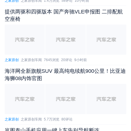
年11月3日至2022年9月2日生产的部分2018-2022年
之家原创
之家原创车闻
1.4万浏览
58评论
10小时前
款林肯领航员汽车，共计43辆；召回2017年10月10
提供两驱和四驱版本 国产奔驰VLE申报图 二排配航
日至2020年7月24日生产的部分2018-2020年款福特
空座椅
F-150汽车，共计35辆；召回2018年2月15日至2022
年4月25日生产的部分2018-2022年款福特Mustan
g，共计5辆。
召回原因：
之家原创
之家原创车闻
7645浏览
20评论
9小时前
本次召回范围内的部分车辆，由于售后维修时更
海洋网全新旗舰SUV 最高纯电续航900公里！比亚迪
海狮08内饰官图
换的电动助力转向机总成存在软件偏差，可能导致车
辆转向时方向盘无预警地顺时针逆时针快速交替摆
动，存在安全隐患。
解决办法：
之家原创
之家原创车闻
5.7万浏览
80评论
福特汽车（中国）有限公司将委托林肯品牌或福
岚图泰山手机应用一键上车告别导航断连