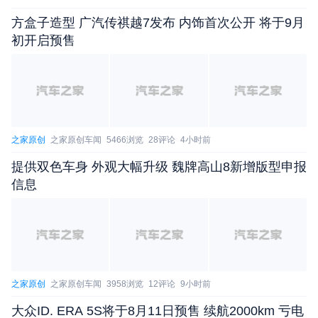
年12月4日至2017年6月25日生产的部分2015-2017
方盒子造型 广汽传祺越7发布 内饰首次公开 将于9月
年款林肯领航员汽车，共计2556辆。
初开启预售
召回原因：
本次召回范围内的部分车辆，由于制造问题，外
后视镜内的迎宾灯密封不良，可能受到外来液体侵
之家原创
之家原创车闻
5466浏览
28评论
4小时前
蚀，造成内部短路，存在起火风险。
提供双色车身 外观大幅升级 魏牌高山8新增版型申报
解决办法：
信息
福特汽车（中国）有限公司将委托林肯品牌授权
经销商，为召回范围内的车辆断开迎宾灯的连接，以
消除安全隐患。
福特汽车（中国）有限公司将以挂号信等方式通
之家原创
之家原创车闻
3958浏览
12评论
9小时前
知相关用户，福特中国授权经销商与林肯品牌授权经
大众ID. ERA 5S将于8月11日预售 续航2000km 亏电