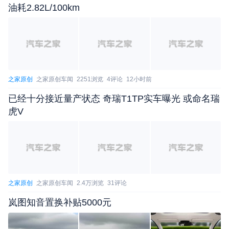
销商也将会主动联系用户安排车辆回店检查。用户可
油耗2.82L/100km
通过拨打福特汽车（中国）有限公司客户中心热线或
林肯客户服务热线，获取此次召回的相关信息。此
外，也可登录市场监管总局召回中心网站，关注微信
公众号，了解更多信息，反映缺陷线索。（编译/汽
之家原创
之家原创车闻
2251浏览
4评论
12小时前
车之家 郭辰）
已经十分接近量产状态 奇瑞T1TP实车曝光 或命名瑞
虎V
之家原创
之家原创车闻
2.4万浏览
31评论
岚图知音置换补贴5000元