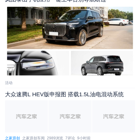
特中国授权经销商为召回范围内的车辆，免费更新电
动助力转向机控制模块软件，以消除安全隐患。
活动
大众速腾L HEV版申报图 搭载1.5L油电混动系统
召回批次：
召回编号S2025M0115V：自即日起，召回2014
之家原创
之家原创车闻
2989浏览
7评论
9小时前