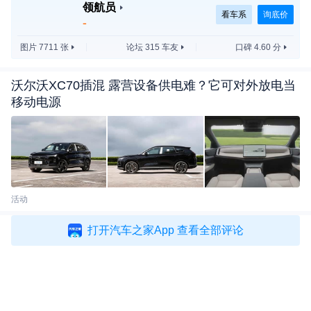
领航员
看车系
询底价
-
图片 7711 张
论坛 315 车友
口碑 4.60 分
沃尔沃XC70插混 露营设备供电难？它可对外放电当
移动电源
活动
打开汽车之家App 查看全部评论