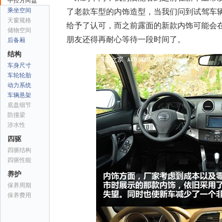
中控方向盘
乘坐空间
了老款车型的内饰造型，当我们问到试驾车
天窗规格
给予了认可，而之前露面的新款内饰可能会
储物空间
朋友还得再耐心等待一段时间了。
后备厢
结构
车身尺寸
车轮轮胎
动力系统
车辆悬架
底盘细节
防撞梁
涉水性
四驱
四驱结构
四驱性能
养护
保养周期
保养费用