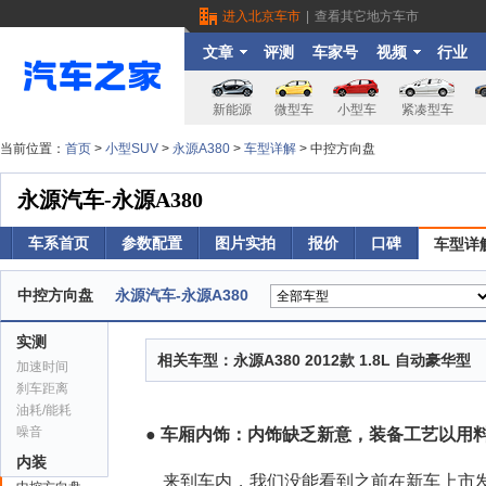
进入北京车市
|
查看其它地方车市
文章
评测
车家号
视频
行业
新能源
微型车
小型车
紧凑型车
当前位置：
首页
>
小型SUV
>
永源A380
>
车型详解
> 中控方向盘
永源汽车-永源A380
车系首页
参数配置
图片实拍
报价
口碑
车型详
中控方向盘
永源汽车-永源A380
实测
相关车型：
永源A380 2012款 1.8L 自动豪华型
加速时间
刹车距离
油耗/能耗
噪音
●
车厢内饰：内饰缺乏新意，装备工艺以用
内装
来到车内，我们没能看到之前在新车上市发