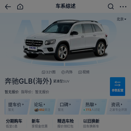
车系综述
北京
321图
内饰
视频
奔驰GLB(海外)
紧凑型SUV
参数配置
暂无报价
指导价：暂无报价
提车价
论坛
口碑
热聊
资讯
暂无
652
关注
暂无
773
人讨论
之家专业评测
分期购车
新车
精选车险
以旧换新
低至0息
享现金优惠
报价领红包
旧车换新车