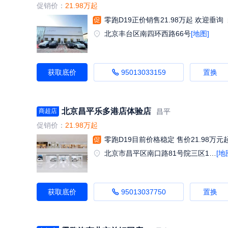
促销价：
21.98万起
零跑D19正价销售21.98万起 欢迎垂询
北京丰台区南四环西路66号
[地图]
获取底价
95013033159
置换
北京昌平乐多港店体验店
昌平
商超店
促销价：
21.98万起
零跑D19目前价格稳定 售价21.98万元
北京市昌平区南口路81号院三区1号楼-1至4层101内1F1023、1025、1026号
[地
获取底价
95013037750
置换