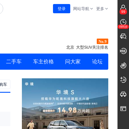
登录
网站导航
更多
99
待同步
No.9
北京
大型SUV关注排名
二手车
车主价格
问大家
论坛
购车