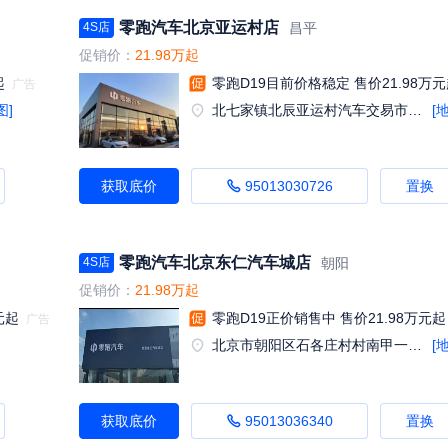
零跑汽车北京亚运村店
昌平
4S店
促销价：
21.98万起
起
零跑D19目前价格稳定 售价21.98万
图]
北七家镇北辰亚运村汽车交易市场内A三区3号
[
获取底价
95013030726
置换
零跑汽车北京东仁汽车城店
朝阳
4S店
促销价：
21.98万起
元起
零跑D19正价销售中 售价21.98万元起
北京市朝阳区石各庄村村南甲一号东仁汽车集团院内
[
获取底价
95013036340
置换