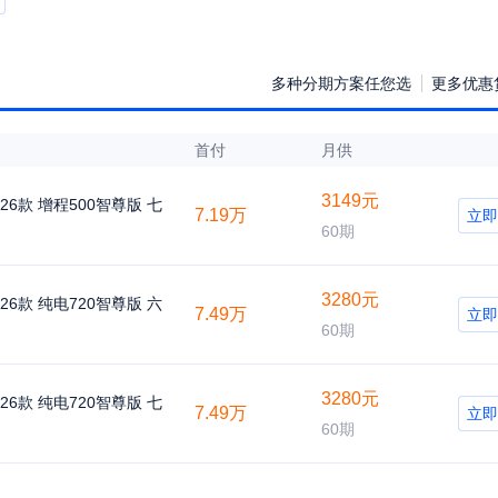
多种分期方案任您选
更多优惠贷
首付
月供
3149元
026款 增程500智尊版 七
7.19万
立即
60期
3280元
026款 纯电720智尊版 六
7.49万
立即
60期
3280元
026款 纯电720智尊版 七
7.49万
立即
60期