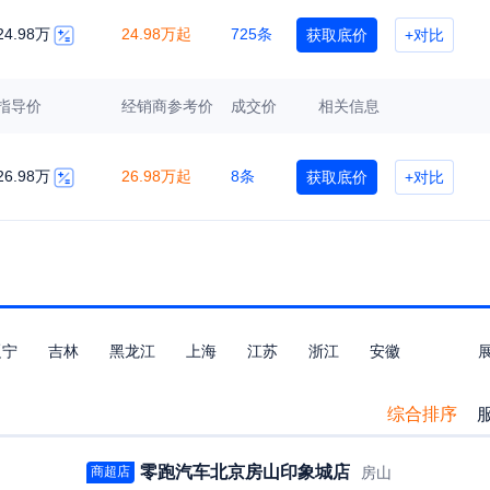
24.98万
24.98万起
725条
获取底价
+对比
指导价
经销商参考价
成交价
相关信息
26.98万
26.98万起
8条
获取底价
+对比
辽宁
吉林
黑龙江
上海
江苏
浙江
安徽
东
广西
海南
重庆
四川
贵州
云南
西藏
综合排序
零跑汽车北京房山印象城店
房山
商超店