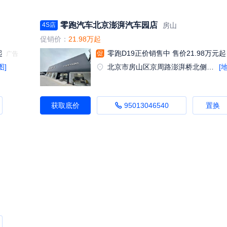
零跑汽车北京澎湃汽车园店
房山
4S店
促销价：
21.98万起
起
零跑D19正价销售中 售价21.98万元起
图]
北京市房山区京周路澎湃桥北侧澎湃汽车园
[
获取底价
95013046540
置换