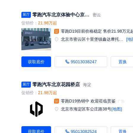
零跑汽车北京体验中心京密路店
密云
展厅
促销价：
21.98万起
零跑D19目前价格稳定 售价21.98万元
北京市密云区十里堡镇鑫达摩托院内
[地
获取底价
95013038247
置换
零跑汽车北京花园桥店
海淀
展厅
促销价：
21.98万起
零跑D19热销中 欢迎莅临赏鉴
北京市海淀区车公庄路38号
[地图]
获取底价
95013082524
置换