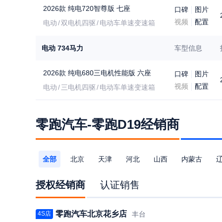
2026款 纯电720智尊版 七座
口碑
图片
视频
配置
电动
双电机四驱
电动车单速变速箱
电动 734马力
车型信息
2026款 纯电680三电机性能版 六座
口碑
图片
视频
配置
电动
三电机四驱
电动车单速变速箱
零跑汽车-零跑D19经销商
全部
北京
天津
河北
山西
内蒙古
福建
江西
山东
河南
湖北
湖南
广
授权经销商
认证销售
陕西
甘肃
青海
宁夏
新疆
零跑汽车北京花乡店
丰台
4S店