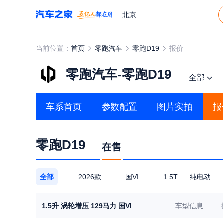
北京
当前位置：
首页
零跑汽车
零跑D19
报价
零跑汽车-零跑D19
全部
车系首页
参数配置
图片实拍
报
零跑D19
在售
全部
2026款
国VI
1.5T
纯电动
1.5升 涡轮增压 129马力 国VI
车型信息