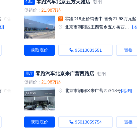
零跑汽车北京五方天雅店
朝阳
4S店
促销价：
21.98万起
起
零跑D19正价销售中 售价21.98万元起
图]
北京市朝阳区王四营乡五方桥西南角五方天雅互联网加汽车产品市场B1区一层01号
[
获取底价
95013033551
置换
零跑汽车北京来广营西路店
朝阳
展厅
促销价：
21.98万起
驾
北京市朝阳区来广营西路18号
[地图]
获取底价
95013059754
置换