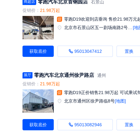
零跑汽车北京首钢园店
石景山
商超店
促销价：
21.98万起
零跑D19欢迎到店垂询 售价21.98万元
北京市石景山区五一剧场南路2号院一号楼一层108C
[地
获取底价
95013047412
置换
零跑汽车北京通州徐尹路店
通州
展厅
促销价：
21.98万起
零跑D19正价销售21.98万起 可试乘试
北京市通州区徐尹路临8号
[地图]
获取底价
95013082946
置换