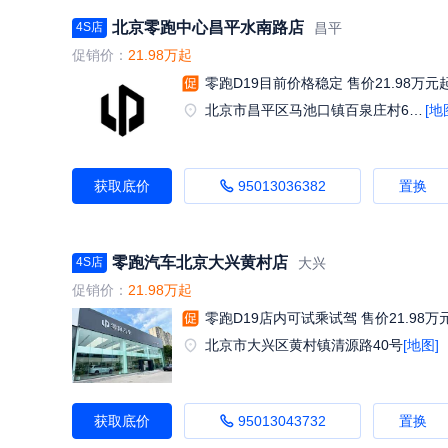
北京零跑中心昌平水南路店
昌平
4S店
促销价：
21.98万起
零跑D19目前价格稳定 售价21.98万元
北京市昌平区马池口镇百泉庄村652号
[地
获取底价
95013036382
置换
零跑汽车北京大兴黄村店
大兴
4S店
促销价：
21.98万起
零跑D19店内可试乘试驾 售价21.98万
北京市大兴区黄村镇清源路40号
[地图]
获取底价
95013043732
置换