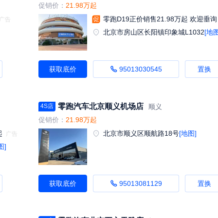
促销价：
21.98万起
零跑D19正价销售21.98万起 欢迎垂询
北京市房山区长阳镇印象城L1032
[地图
获取底价
95013030545
置换
零跑汽车北京顺义机场店
顺义
4S店
促销价：
21.98万起
起
北京市顺义区顺航路18号
[地图]
图]
获取底价
95013081129
置换