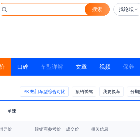
搜索
找论坛
价
口碑
车型详解
文章
视频
保养
PK 热门车型综合对比
预约试驾
我要换车
分期
单速
指导价
经销商参考价
成交价
相关信息