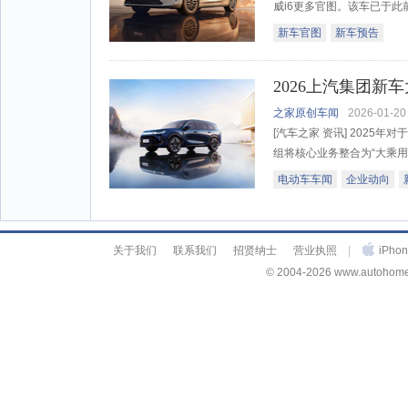
威i6更多官图。该车已于此前
新车官图
新车预告
之家原创车闻
2026-01-20
[汽车之家 资讯] 202
组将核心业务整合为“大乘用车
电动车车闻
企业动向
关于我们
联系我们
招贤纳士
营业执照
|
iPh
© 2004-2026 www.autohome.