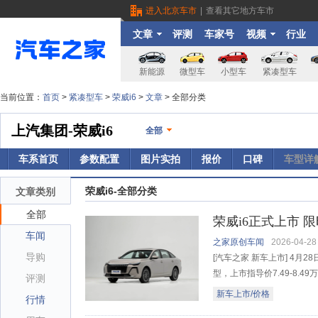
进入北京车市
|
查看其它地方车市
文章
评测
车家号
视频
行业
新能源
微型车
小型车
紧凑型车
当前位置：
首页
>
紧凑型车
>
荣威i6
>
文章
> 全部分类
上汽集团-荣威i6
全部
车系首页
参数配置
图片实拍
报价
口碑
车型详
荣威i6-全部分类
文章类别
全部
车闻
之家原创车闻
2026-04-28
导购
[汽车之家 新车上市] 4月
型，上市指导价7.49-8.49
评测
新车上市/价格
行情