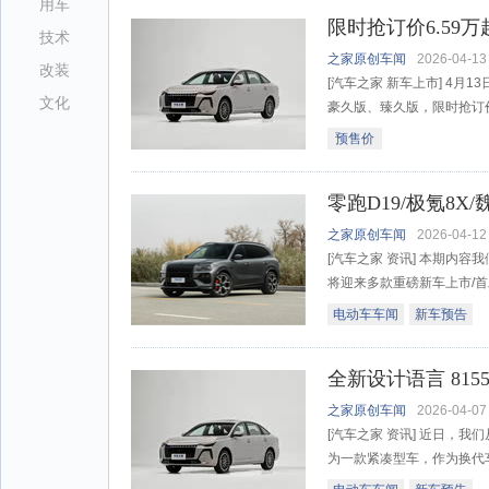
用车
技术
之家原创车闻
2026-04-13
改装
[汽车之家 新车上市] 4月
文化
豪久版、臻久版，限时抢订价6.5
预售价
之家原创车闻
2026-04-12
[汽车之家 资讯] 本期内容
将迎来多款重磅新车上市/首发
电动车车闻
新车预告
之家原创车闻
2026-04-07
[汽车之家 资讯] 近日，我
为一款紧凑型车，作为换代车