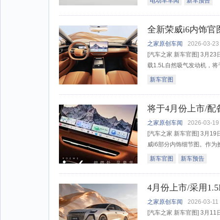
电动车车闻
新车预告
之家原创车闻
2026-03-23
[汽车之家 新车官图] 3月
载1.5L自然吸气发动机，将
新车官图
之家原创车闻
2026-03-19
[汽车之家 新车官图] 3
威i6部分内饰细节图。作为
新车官图
新车预告
之家原创车闻
2026-03-11
[汽车之家 新车官图] 3