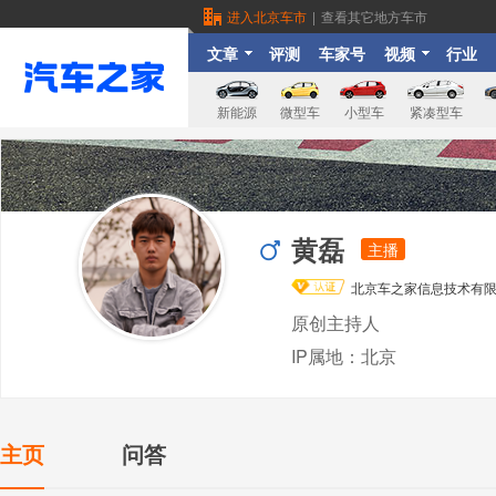
进入北京车市
|
查看其它地方车市
文章
评测
车家号
视频
行业
新能源
微型车
小型车
紧凑型车
黄磊
主播
北京车之家信息技术有
原创主持人
IP属地：北京
主页
问答