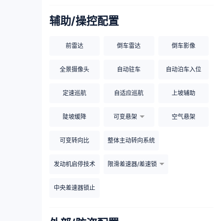
辅助/操控配置
前雷达
倒车雷达
倒车影像
全景摄像头
自动驻车
自动泊车入位
定速巡航
自适应巡航
上坡辅助
陡坡缓降
可变悬架
空气悬架
可变转向比
整体主动转向系统
发动机启停技术
限滑差速器/差速锁
中央差速器锁止