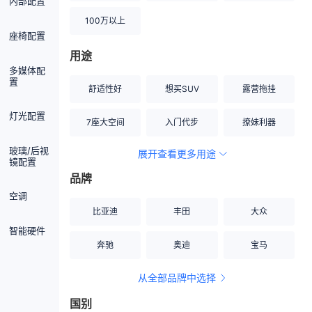
内部配置
100万以上
座椅配置
用途
多媒体配
置
舒适性好
想买SUV
露营拖挂
灯光配置
7座大空间
入门代步
撩妹利器
玻璃/后视
展开查看更多用途
创业伙伴
空间宽敞
硬派越野
镜配置
品牌
内饰做工上乘
适合女性
改装潜力股
空调
比亚迪
丰田
大众
节能先锋
居家旅行
小钢炮
智能硬件
奔驰
奥迪
宝马
安全性高
商务行政
走出校园
从全部品牌中选择
家用座驾
自吸大排量
国别