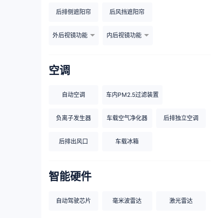
后排侧遮阳帘
后风挡遮阳帘
外后视镜功能
内后视镜功能
空调
自动空调
车内PM2.5过滤装置
负离子发生器
车载空气净化器
后排独立空调
后排出风口
车载冰箱
智能硬件
自动驾驶芯片
毫米波雷达
激光雷达