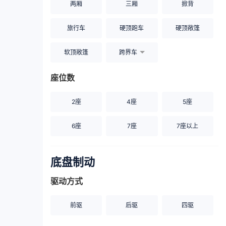
两厢
三厢
掀背
旅行车
硬顶跑车
硬顶敞篷
软顶敞篷
跨界车
座位数
2座
4座
5座
6座
7座
7座以上
底盘制动
驱动方式
前驱
后驱
四驱