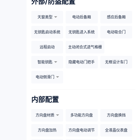
外部/防盗配置
天窗类型
电动后备厢
感应后备厢
无钥匙启动系统
无钥匙进入系统
电动吸合门
远程启动
主动闭合式进气格栅
智能钥匙
隐藏电动门把手
无框设计车门
电动侧滑门
内部配置
方向盘材质
多功能方向盘
方向盘换挡
方向盘加热
方向盘电动调节
全液晶仪表盘