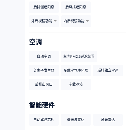
后排侧遮阳帘
后风挡遮阳帘
外后视镜功能
内后视镜功能
空调
自动空调
车内PM2.5过滤装置
负离子发生器
车载空气净化器
后排独立空调
后排出风口
车载冰箱
智能硬件
自动驾驶芯片
毫米波雷达
激光雷达