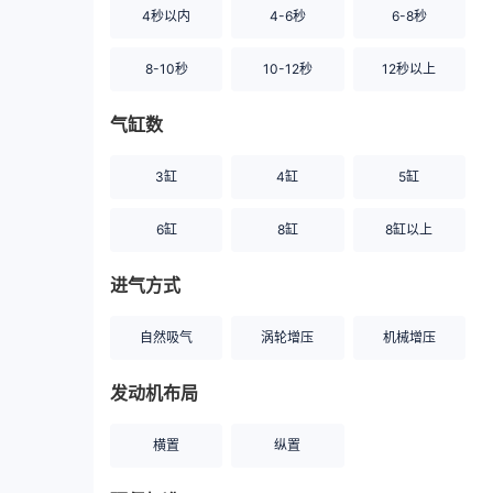
4秒以内
4-6秒
6-8秒
8-10秒
10-12秒
12秒以上
气缸数
3缸
4缸
5缸
6缸
8缸
8缸以上
进气方式
自然吸气
涡轮增压
机械增压
发动机布局
横置
纵置