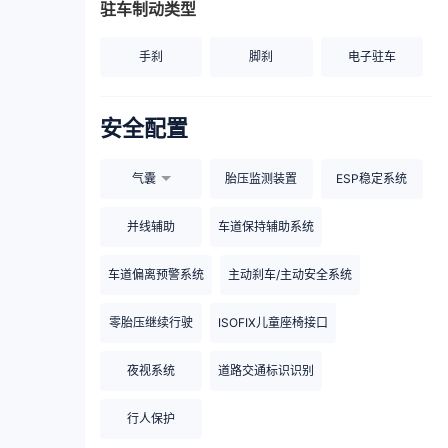
驻车制动类型
手刹
脚刹
电子驻车
安全配置
气囊
胎压监测装置
ESP稳定系统
并线辅助
车道保持辅助系统
车道偏离预警系统
主动刹车/主动安全系统
零胎压继续行驶
ISOFIX儿童座椅接口
夜视系统
道路交通标识识别
行人保护