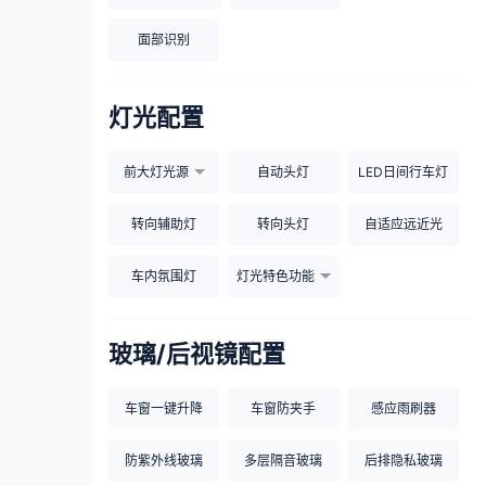
面部识别
灯光配置
前大灯光源
自动头灯
LED日间行车灯
转向辅助灯
转向头灯
自适应远近光
车内氛围灯
灯光特色功能
玻璃/后视镜配置
车窗一键升降
车窗防夹手
感应雨刷器
防紫外线玻璃
多层隔音玻璃
后排隐私玻璃