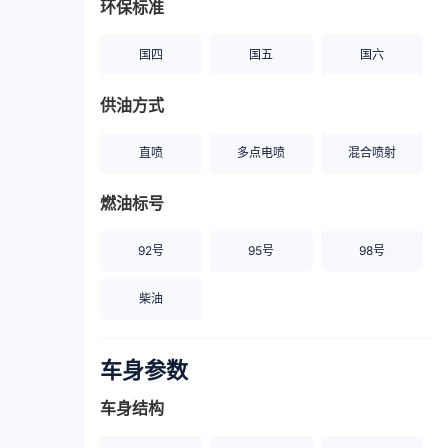
环保标准
国四
国五
国六
供油方式
直喷
多点电喷
混合喷射
燃油标号
92号
95号
98号
柴油
车身参数
车身结构