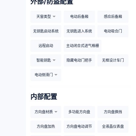
外部/防盗配置
天窗类型
电动后备厢
感应后备厢
无钥匙启动系统
无钥匙进入系统
电动吸合门
远程启动
主动闭合式进气格栅
智能钥匙
隐藏电动门把手
无框设计车门
电动侧滑门
内部配置
方向盘材质
多功能方向盘
方向盘换挡
方向盘加热
方向盘电动调节
全液晶仪表盘