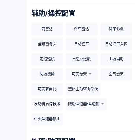
辅助/操控配置
前雷达
倒车雷达
倒车影像
全景摄像头
自动驻车
自动泊车入位
定速巡航
自适应巡航
上坡辅助
陡坡缓降
可变悬架
空气悬架
可变转向比
整体主动转向系统
发动机启停技术
限滑差速器/差速锁
中央差速器锁止