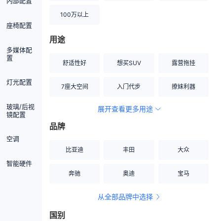
内部配置
100万以上
座椅配置
用途
多媒体配
置
舒适性好
想买SUV
露营拖挂
灯光配置
7座大空间
入门代步
撩妹利器
玻璃/后视
展开查看更多用途
创业伙伴
空间宽敞
硬派越野
镜配置
品牌
内饰做工上乘
适合女性
改装潜力股
空调
比亚迪
丰田
大众
节能先锋
居家旅行
小钢炮
智能硬件
奔驰
奥迪
宝马
安全性高
商务行政
走出校园
从全部品牌中选择
家用座驾
自吸大排量
国别