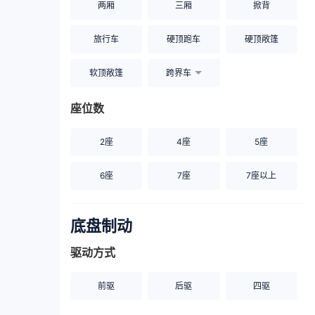
两厢
三厢
掀背
旅行车
硬顶跑车
硬顶敞篷
软顶敞篷
跨界车
座位数
2座
4座
5座
6座
7座
7座以上
底盘制动
驱动方式
前驱
后驱
四驱