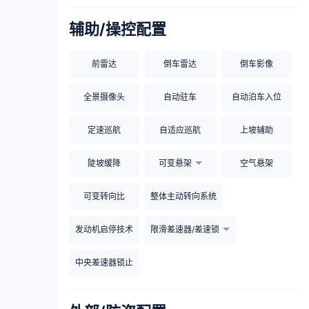
辅助/操控配置
前雷达
倒车雷达
倒车影像
全景摄像头
自动驻车
自动泊车入位
定速巡航
自适应巡航
上坡辅助
陡坡缓降
可变悬架
空气悬架
可变转向比
整体主动转向系统
发动机启停技术
限滑差速器/差速锁
中央差速器锁止