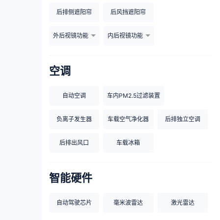
后排侧遮阳帘
后风挡遮阳帘
外后视镜功能
内后视镜功能
空调
自动空调
车内PM2.5过滤装置
负离子发生器
车载空气净化器
后排独立空调
后排出风口
车载冰箱
智能硬件
自动驾驶芯片
毫米波雷达
激光雷达