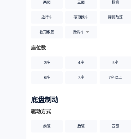
两厢
三厢
掀背
旅行车
硬顶跑车
硬顶敞篷
软顶敞篷
跨界车
座位数
2座
4座
5座
6座
7座
7座以上
底盘制动
驱动方式
前驱
后驱
四驱