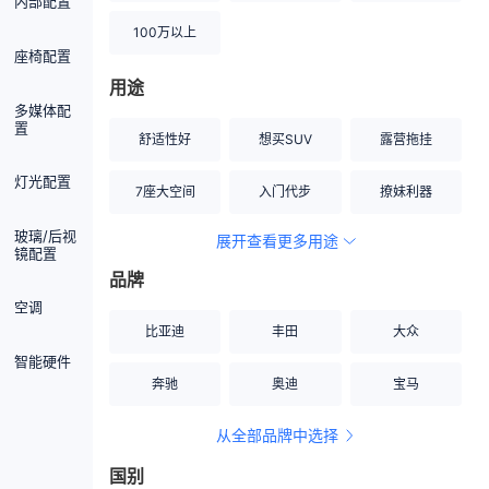
内部配置
100万以上
座椅配置
用途
多媒体配
置
舒适性好
想买SUV
露营拖挂
灯光配置
7座大空间
入门代步
撩妹利器
玻璃/后视
展开查看更多用途
创业伙伴
空间宽敞
硬派越野
镜配置
品牌
内饰做工上乘
适合女性
改装潜力股
空调
比亚迪
丰田
大众
节能先锋
居家旅行
小钢炮
智能硬件
奔驰
奥迪
宝马
安全性高
商务行政
走出校园
从全部品牌中选择
家用座驾
自吸大排量
国别