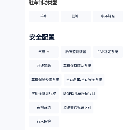
驻车制动类型
手刹
脚刹
电子驻车
安全配置
气囊
胎压监测装置
ESP稳定系统
并线辅助
车道保持辅助系统
车道偏离预警系统
主动刹车/主动安全系统
零胎压继续行驶
ISOFIX儿童座椅接口
夜视系统
道路交通标识识别
行人保护