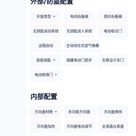
外部/防盗配置
天窗类型
电动后备厢
感应后备厢
无钥匙启动系统
无钥匙进入系统
电动吸合门
远程启动
主动闭合式进气格栅
智能钥匙
隐藏电动门把手
无框设计车门
电动侧滑门
内部配置
方向盘材质
多功能方向盘
方向盘换挡
方向盘加热
方向盘电动调节
全液晶仪表盘