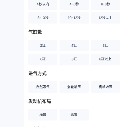
4秒以内
4-6秒
6-8秒
8-10秒
10-12秒
12秒以上
气缸数
3缸
4缸
5缸
6缸
8缸
8缸以上
进气方式
自然吸气
涡轮增压
机械增压
发动机布局
横置
纵置