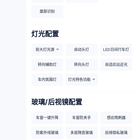
面部识别
灯光配置
前大灯光源
自动头灯
LED日间行车灯
转向辅助灯
转向头灯
自适应远近光
车内氛围灯
灯光特色功能
玻璃/后视镜配置
车窗一键升降
车窗防夹手
感应雨刷器
防紫外线玻璃
多层隔音玻璃
后排隐私玻璃