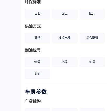
环保标准
国四
国五
国六
供油方式
直喷
多点电喷
混合喷射
燃油标号
92号
95号
98号
柴油
车身参数
车身结构